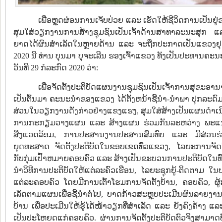
ເພື່ອຫຼຸດຜ່ອນການເຈັບປ່ວຍ ແລະ ເຮັດໃຫ້ຊີວິດການເປັນຢູ
ສຸມໃສ່ວຽກງານການສ້າງຊຸມຊົນເປັນເຈົ້າດ້ານສາທາລະນະສຸ
ຍາດໄດ້ຜົນສຳເລັດໃນຫຼາຍດ້ານ ແລະ ຈະຖືກປະກາດເປັນແຂວງຢຸ
2020 ນີ ທ່ານ ບຸນມາ ບຸຈະເລີນ ຮອງເຈົ້າແຂວງ ທັງເປັນປະທາ
ວັນທີ 29 ກໍລະກົດ 2020 ວ່າ:
ເພື່ອຈັດຕັ້ງປະຕິບັດແຜນງານຊຸມຊົນເປັນເຈົ້າການສຸຂະອານາ
ເປັນຕົ້ນມາ ຄະນະນໍາຂອງແຂວງ ໄດ້ຕັ້ງຫນ້າຊີ້ນໍາ-ນໍາພາ ປຸກລະດົ
ສ່ວນໃນວຽກງານດັ່ງກ່າວຢ່າງແຂງແຮງ, ສຸມໃສ່ສ້າງເປັນແຜນດໍາເນີ
ການກະກຽມວາງແຜນ ແລະ ສ້າງແຜນ ຮ່ວມກັນລະຫວ່າງ ພະແນ
ສິ່ງແວດລ້ອມ, ການປະສານງານປະສານສົມທົບ ແລະ ມີສ່ວນຮ່ວມ
ຍຸດທະສາດ ຈັດຕັ້ງປະຕິບັດໃນຂອບເຂດທົ່ວແຂວງ, ໄລຍະການຈັດຕັ້
ກັບກຸ່ມເປົ້າຫມາຍຄອບຄົວ ແລະ ສ້າງເປັນຂະບວນການປະຕິບັດໃນທ
ນໍາວິທີການປະຕິບັດໃຫ້ແຕ່ລະຄົວເຮືອນ, ໄລຍະຊຸກຍູ້-ຕິດຕາມ ໃນບ
ແຕ່ລະຄອບຄົວ ໂດຍມີການເຕົ້າໂຮມການຈັດຕັ້ງບ້ານ, ຄອບຄົວ, ຜູ້ສູ
ເລັດຕາມແຜນເພື່ອຊີ້ນໍາຕໍ່ໄປ, ບາດກ້າວສະຫຼຸບປະເມີນຜົນລາຍງາ
ບ້ານ ເພື່ອປະເມີນໃຫ້ຮູ້ໄດ້ໜ້າວຽກທີ່ສໍາເລັດ ແລະ ຍັງຄົງຄ້າ
ເປັນປະໂຫຍດແກ່ຄອບຄົວ. ຜ່ານການຈັດຕັ້ງປະຕິບັດຕົວຈິງສາມາດບັນ