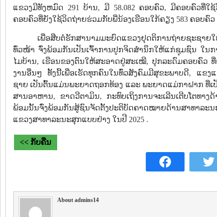
ແຂວງມີທັງຫມົດ 291 ບ້ານ, ມີ 58.082 ຄອບຄົວ, ມີຄອບຄົວທີ່ໃຊ້
ຄອບຄົວທີ່ຍັງໃຊ້ວິດຖ່າຍຮ່ວມກັບພີ່ນ້ອງເຮືອນໃກ້ຄຽງ 583 ຄອບຄົວ ເ
ເພື່ອສືບຕໍ່ຮັກສານາມມະຍົດແຂວງຢຸດຕິການຖ່າຍຊະຊາຍໃຫ້
ທົ່ວໜ້າ ຈົ່ງພ້ອມກັນເປັນເຈົ້າການປູກຈິດສໍານຶກໃຫ້ແກ່ຊຸມຊົນ
ໄມບ້ານ, ເຮືອນຂອງຕົນໃຫ້ສະອາດຢູ່ສະເໝີ, ປຸກລະດົມຄອບຄົວ ທີ່ຍ
ງານອື່ນໆ ທັ້ງນີ້ເພື່ອເຮັດທຸກຄົນໃນທົ່ວສັງຄົມມີສຸຂະພາບດີ,
ຊາຍ ເປັນຕົ້ນແມ່ນພະຍາດຖອກທ້ອງ ແລະ ພະຍາດແມ່ກາຝາກ ທີ່ເປັນ
ສານອາຫານ, ຂາດວີຕາມິນ, ກະທົບເຖິງການຈະເລີນເຕີບໂຕທາງ
ພ້ອມນັ້ນຈົ່ງພ້ອມກັນສູ້ຊົນຈັດຕັ້ງປະຕິບັດຄາດໝາຍດ້ານສາທາລະ
ແຂວງສາທາລະນະສຸກແບບຢ່າງ ໃນປີ 2025 .
<< ກັບຄືນ
About admins14