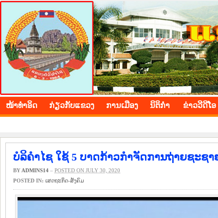
BOLIKHAMXAY PROVINCE
ໜ້າ​ທຳ​ອິດ
​ກ່ຽວ​ກັບ​ແຂວງ
​ການ​ເມືອງ
ນິ​ຕິ​ກຳ
ຂ່າວ​ວີ​ດີ​ໂອ
ບໍລິຄຳໄຊ ໃຊ້ 5 ບາດກ້າວກຳຈັດການຖ່າຍຊະຊາ
BY
ADMINS14
–
POSTED ON JULY 30, 2020
POSTED IN:
​ເສດ​ຖະ​ກິດ-ສັງ​ຄົມ