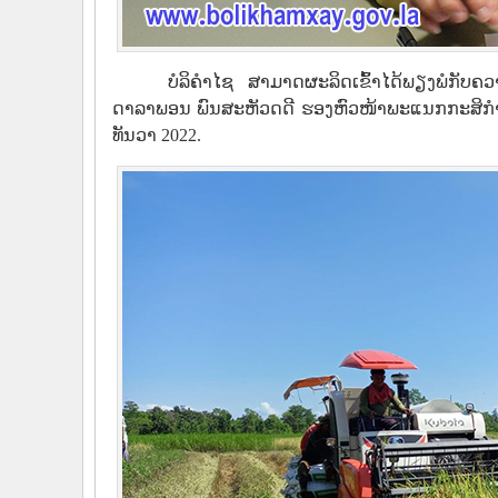
ບໍລິຄຳໄຊ ສາມາດຜະລິດເຂົ້າໄດ້ພຽງພໍກັບ
ດາລາພອນ ພົນສະຫັວດດີ ຮອງຫົວໜ້າພະແນກກະສິກໍາ ແ
ທັນວາ 2022.