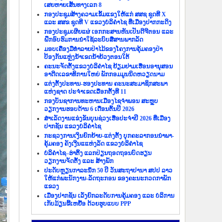
ເສຍຫາຍເສັ້ນທາງເລກ 8
ກອງປະຊຸມສ້າງຄວາມເຂັ້ມແຂງໃຫ້ແກ່ ສສຊ ຊຸດທີ X
ແລະ ສສຂ ຊຸດທີ V ແຂວງບໍລິຄຳໄຊ ທີ່ເມືອງປາກກະດິງ
ກອງປະຊຸມເຜີຍແຜ່ ເອກກະສານຫັນເປັນດີຈີຕອນ ແລະ
ຝຶກອົບຮົມການນຳໃຊ້ລະບົບສື່ສານພາກລັດ
ມອບເຄື່ອງມືທຳລາຍປ່າໄມ້ຂອງໂຄງການຄຸ້ມຄອງປ່າ
ປ້ອງກັນແຫຼ່ງນ້ຳເຂດນ້ຳຍ້ວງຕອນໃຕ້
ຄະນະຈັດຕັ້ງແຂວງບໍລິຄຳໄຊ ຢ້ຽມຢາມເຮືອນອານຸສອນ
ອາດີດເລຂາທິການໃຫຍ່ ພັກກອມມູນນິດຫວຽດນາມ
ແຕ່ງຕັ້ງປະທານ-ຮອງປະທານ ຄະນະສະມາຊິກສະພາ
ແຫ່ງຊາດ ປະຈຳເຂດເລືອກຕັ້ງທີ 11
ກອງບັນຊາການທະຫານເມືອງໄຊຈຳພອນ ສະຫຼຸບ
ວຽກງານຮອບດ້ານ 6 ເດືອນຕົ້ນປີ 2026
ສຳເລັດງານແຂ່ງຂັນບຸນຊ່ວງເຮືອປະຈຳປີ 2026 ທີ່ເມືອງ
ປາກຊັນ ແຂວງບໍລິຄຳໄຊ
ກະຊວງການເງິນຍົກຍ້າຍ-ແຕ່ງຕັ້ງ ບຸກຄະລາກອນນຳພາ-
ຄຸ້ມຄອງ ຄັງເງີນແແຫ່ງລັດ ແຂວງບໍລິຄຳໄຊ
ບໍລິຄຳໄຊ–ຮ່າຕິ້ງ ແລກປ່ຽນຖອດຖອນບົດຮຽນ
ວຽກງານຈັດຕັ້ງ ແລະ ສ້າງພັກ
ປະດັບຫຼຽນກາລະນຶກ 50 ປີ ວັນສະຖາປານາ ສປປ ລາວ
ໃຫ້ແກ່ພະນັກງານ-ລັດຖະກອນ ຂອງຄະນະກວດກາພັກ
ແຂວງ
ເມືອງປາກຊັນ ເລັ່ງຍົກລະດັບການຄຸ້ມຄອງ ແລະ ບໍລິການ
ເກັບມ້ຽນຂີ້ເຫຍື້ອ ດ້ວຍຮູບແບບ PPP