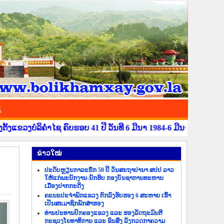
ຊ
ໄຊ ຄົບຮອບ 41 ປີ ວັນທີ 6 ມີນາ 1984-6 ມີນາ 2025 !.ອອກແຮງແຂ່ງຂັ
​ຂ່າວ​ໃໝ່
ປະດັບຫຼຽນກາລະນຶກ 50 ປີ ວັນສະຖາປານາ ສປປ ລາວ
ໃຫ້ແກ່ພະນັກງານ-ນັກຮົບ ກອງບັນຊາການທະຫານ
ເມືອງປາກກະດິງ
ຄະນະປະຈຳພັກແຂວງ ຕົກລົງຮັບຮອງ 6 ສະຫາຍ ເຂົ້າ
ເປັນສະມາຊິກພັກສຳຮອງ
ທ່ານປະທານປົກຄອງແຂວງ ແລະ ຮອງລັດຖະມົນຕີ
ກະຊວງໂຍທາທິການ ແລະ ຂົນສົ່ງ ລົງກວດກາຄວາມ