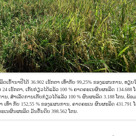
ເຂົ້ານາປີໄດ້ 36.902 ເຮັກຕາ ເທົ່າກັບ 99,25% ຂອງແຜນການ, ທຽບໃສ
 24 ເຮັກຕາ, ເກັບກ່ຽວໄດ້ແລ້ວ 100 % ຄາດຄະເນຜົນຜະລິດ 134.688 ໂ
ຜນການ, ສໍາເລັດການເກັບກ່ຽວໄດ້ແລ້ວ 100 % ຜົນຜະລິດ 3.188 ໂຕນ, ພ້ອມ
ຕາ ເທົ່າ ກັບ 152,55 % ຂອງແຜນການ, ຄາດຄະເນ ຜົນຜະລິດ 431.791 
ຄະເນຜົນຜະລິດ ມັນຕົ້ນດິບ 398.562 ໂຕນ.