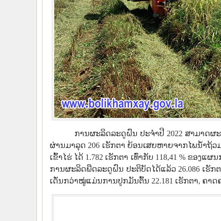
ການຜະລິດລະດູຝົນ ປະຈຳປີ 2022 ສາມາດຜະລິດ
ຜ່ານມາລຸດ 206 ເຮັກຕາ ຍ້ອນເສຍຫາຍຈາກໄພນໍ້າຖ້ວມ
ເຂົ້າໄຮ່ ໄດ້ 1.782 ເຮັກຕາ ເທົ່າກັບ 118,41 % ຂອງແ
ການຜະລິດພືດລະດູຝົນ ປະຕິບັດໄດ້ແລ້ວ 26.086 ເຮັກ
ເດັ່ນກວ່າໝູ່ແມ່ນການປູກມັນຕົ້ນ 22.181 ເຮັກຕາ, ຄາດ