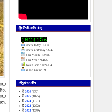
ຜູ້​ເຂົ້າ​ຊົມ​ເວັບ​ໄຊ
Users Today : 1530
Users Yesterday : 3247
This Month : 18506
This Year : 264682
Total Users : 1024134
Who's Online : 9
ເບິ່ງ​ຂ່າວ​ເກົ່າ
ສຸມ
ຄົວ,
ປີ
2026
(336)
ສຸມ
ປີ
2025
(1025)
ປີ
2024
(1121)
ອກ,
ປີ
2023
(1222)
ປີ
2022
(1279)