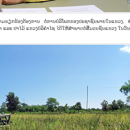
ຄວາມຮຽກຮ້ອງຕ້ອງການ ຕໍ່ການບໍລິໂພກຂອງປະຊາຊົນພາຍໃນແຂວງ, ທ
ລະ ປາໄມ້ ແຂວງບໍລິຄຳໄຊ ໄດ້ໃຫ້ສຳພາດຕໍ່ສື່ມວນຊົນແຂວງ ໃນວັນທ