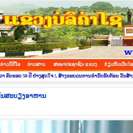
INCE
ຂ່າວ​ວີ​ດີ​ໂອ
​ຂ່າວ​ສານ
ສະພາປະຊາຊົນ ແຂວງ
​ກ່ຽວ​ກັບ​ເວັບ​ໄ
ຢ່າງສຸດໃຈ !, ສ້າງຂະບວນການຂໍ່ານັບຮັບຕ້ອນ ວັນສ້າງຕັ້ງແຂວງບໍລິຄຳ
ະກັນສະບຽງອາຫານ