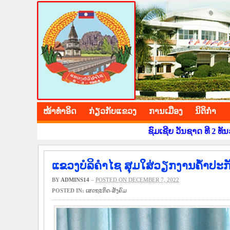
BOLIKHAMXAY PROV
ໜ້າ​ທຳ​ອິດ
​ກ່ຽວ​ກັບ​ແຂວງ
​ການ​ເມືອງ
ນິ​ຕິ​ກຳ
ຊົມເຊີຍ ວັນຊາດ ທີ 2 ທັນວາ ຄົບຮອບ 50 ປີ 
ແຂວງບໍລິຄຳໄຊ ສຸມໃສ່ວຽກງານຄໍ້າປ
BY
ADMINS14
–
POSTED ON DECEMBER 7, 2022
POSTED IN:
​ເສດ​ຖະ​ກິດ-ສັງ​ຄົມ