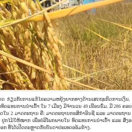
າດ ກ່ຽວກັບການແກ້ໄຂຄວາມຫຍຸ້ງຍາກທາງດ້ານເສດຖະກິດການເງິນ, 
ົດແທນການນໍາເຂົ້າ ໃນ 7 ເມືອງ ມີຈຳນວນ 49 ເຮືອນຮົ່ມ, ມີ 286 ຄອບ
ຳສະອາດໃນ 2 ມາດຕະຖານ ຄື: ມາດຕະຖານກະສິກຳອິນຊີ ແລະ ມາດຕະຖານ 
ູກໄມ້ໃຫ້ໝາກ ເພື່ອບໍລິໂພກພາຍໃນ ທົດແທນການນໍາເຂົ້າ ແລະ ສົ່ງອ
ອອກ ທີ່ໄດ້ເປີດຕະຫຼາດກັບບັນດາປະເທດອອ້ມຂ້າງ.