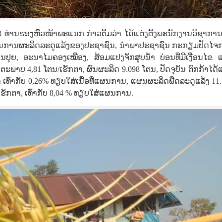
 ທ່ານຮອງຫົວໜ້າພະແນກ ກ່າວຕື່ມວ່າ ໄດ້ແຕ່ງຕັ້ງພະນັກງານວິຊາການ
ບວນການຜະລິດລະດູແລ້ງຂອງປະຊາຊົນ, ນຳພາປະຊາຊົນ ກະກຽມປັດໄຈ
່ນປຸຍ, ອະນາໄມຄອງເໝືອງ, ສ້ອມແປງຈັກສູບນໍ້າ ບ່ອນທີ່ມີເງື່ອນໄຂ 
ະພາບ 4,81 ໂຕນ/ເຮັກຕາ, ຜົນຜະລິດ 9.098 ໂຕນ, ປັດຈຸບັນ ຕົກກ້າໄດ້
 ເທົ່າກັບ 0,26% ທຽບໃສ່ເນື້ອທີ່ແຜນການ, ແຜນຜະລິດພືດລະດູແລ້ງ 11
 ເຮັກຕາ, ເທົ່າກັບ 8,04 % ທຽບໃສ່ແຜນການ.