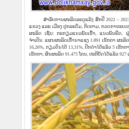
ສຳລັບການຜະລິດລະດູແລ້ງ ສົກປີ 2022 – 2023
ແຂວງ ແລະ ເມືອງ ປຸກລະດົມ, ຕິດຕາມ, ກວດກາຂະ
ຜະລິດ ເຊັ່ນ: ກະກຽມແນວພັນເຂົ້າ, ແນວພັນພືດ, ຝຸ
ຈຳເປັນ. ແຜນຜະລິດເຂົ້ານາແຊງ 1.891 ເຮັກຕາ ຜະລິດຕ
16,26%, ກຽມດິນໄດ້ 13,31%, ປັກດຳໄດ້ແລ້ວ 5 ເຮັກຕາ
ເຮັກຕາ, ຜົນຜະລິດ 91.475 ໂຕນ, ປະຕິບັດໄດ້ແລ້ວ 927