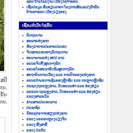
ຊອຍ ບ້ານໂພນງາມ ເມືອງໄຊຈຳພອນ
ເຊີນປະມູນ ສົມທຽບລາຄາ ໂຄງການສ້ອມແປງນ້ຳລິນ
ບ້ານຜາຂອດ ເມືອງວຽງທອງ
​ເຊື່ອມ​ຕໍ່​ເວັບ​ໄຊ​ອື່ນ
ລັດ​ຖະ​ບານ
ສະພາແຫ່ງຊາດ
ຫ້ອງວ່າການປະທານປະເທດ
ຈົດໝາຍເຫດທາງລັດຖະການ
ທະນາຄານແຫ່ງ ສປປ ລາວ
ຄະນະຈັດຕັ້ງສູນກາງພັກ
ຄະນະໂຄສະນາອົບຮົມສູນກາງພັກ
ສະຖາບັນການເມືອງ ແລະ ການປົກຄອງແຫ່ງຊາດ
່ປີ
ຄະນະ​ກຳມະການ​ຄຸ້ມ​ຄອງ​ຫຼັກ​ຊັບ ແລະ ຕະຫຼາດຫຼັກຊັບ
ກະຊວງຖະແຫຼງຂ່າວ, ວັດທະນະທຳ ແລະ ທ່ອງທ່ຽວ
ຕນ,
ພະແນກ ຖະແຫຼງຂ່າວ, ວັດທະນະທຳ ແລະ ທ່ອງທ່ຽວ
ນັ້ນ
ແຂວງສາລະວັນ
ໂຕນ,
ຂ່າວ​ສານ​ປະ​ເທດ​ລາວ
ປະ​ຊາ​ຊົນ
ວິທະຍຸກະຈາຍສຽງແຫ່ງຊາດ
ແຂວງ ນະ​ຄອນຫຼວງວຽງ​ຈັນ
ແຂວງ ຜົ້ງ​ສາ​ລີ
ແຂວງ ບໍ່​ແກ້ວ