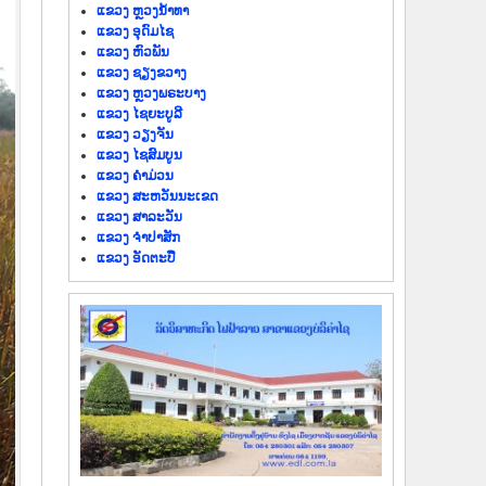
ແຂວງ ຫຼວງນໍ້າທາ
ແຂວງ ອຸດົມໄຊ
ແຂວງ ຫົວພັນ
ແຂວງ ຊຽງຂວາງ
ແຂວງ ຫຼວງພຣະບາງ
ແຂວງ ໄຊຍະບູລີ
ແຂວງ ວຽງຈັນ
ແຂວງ ໄຊສົມບູນ
ແຂວງ ຄຳມ່ວນ
ແຂວງ ສະຫວັນນະເຂດ
ແຂວງ ສາລະວັນ
ແຂວງ ຈຳປາສັກ
ແຂວງ ອັດຕະປື