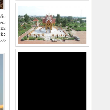
ຂັ້ນ
ການ
ແລະ
ແລ້ວ
.536