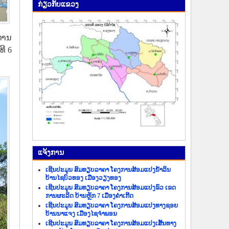
ກ່ຽວ​ກັບ​ແຂວງ
່ານ
ີ 6
ແຈ້ງ​ການ
ເຊີນປະມູນ ສົມທຽບລາຄາ ໂຄງການສ້ອມແປງນ້ຳລິນ
ບ້ານໄຊບົວທອງ ເມືອງວຽງທອງ
ເຊີນປະມູນ ສົມທຽບລາຄາ ໂຄງການສ້ອມແປງຂົວ ເຂດ
ການຜະລິດ ບ້ານຫຼັກ 7 ເມືອງຄຳເກີດ
ເຊີນປະມູນ ສົມທຽບລາຄາ ໂຄງການສ້ອມແປງທາງຊອຍ
ບ້ານນາແຈງ ເມືອງໄຊຈຳພອນ
ເຊີນປະມູນ ສົມທຽບລາຄາ ໂຄງການສ້ອມແປງເສັ້ນທາງ