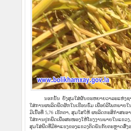
ນອກນັ້ນ ຍັງສຸມໃສ່ຜັນຂະຫຍາຍວາລະແຫ່ງຊ
ໃສ່ການຜະລິດພືດຜັກໃນເຮືອນຮົ່ມ ເພື່ອບໍລິໂພກພາຍໃນທ
ມີເນື້ອທີ່ 5,76 ເຮັກຕາ, ສຸມໃສໃຫ້ ຜະລິດກະສິກ
ໃສ່ການປູກພືດເພື່ອສະໜອງໃຫ້ໂຮງງານພາຍໃນແຂວງ, ປ
ສຸມໃສ່ພືດທີ່ມີທ່າແຮງຂອງແຂວງຕິດພັນກັບຕະຫຼາດສົ່ງ