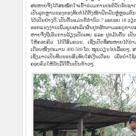
ສະຫາຍຈື່ງໄດ້ສະໝັກໃຈເຂົ້າຮ່ວມການປະຕິວັດຮັບຊາ
ເປັນລູກຫຼານຂອງກອງທັບກໍ່ໄດ້ຕັ້ງໜ້າຝຶກຝົນຫຼໍ່ຫຼອ
ໄດ້ເປັນຢ່າງດີ, ເປັນຕົ້ນແມ່ນຂໍ້ກຳນົດ 7 ລະບອບ 18 
ອອກແຮງງານເພີ່ມພູນຜະລິດຜົນປູກຜັກຕາມລະດູການສະໜອງ
ຫາຍຈື່ງຖືເອົນການລ້ຽງເປັດເທບ ແລະ ປູກມັນຕົ້ນ ເປ
ໃຫ້ຄອບຄົວ ໄດ້ດີສົມຄວນ, ເຊີ່ງເປັດທີ່ສະຫາຍໄດ້ນ
ເດືອນໜື່ງປະມານ 400-500 ໂຕ, ໝູນວຽນໄປເລື້ອຍໆ, ສ
ເຊີ່ງມາດເປັນທືນຮອນສົມທົບໃສ່ເງີນເດືອນ ເພື່ອນໍາ
ຄອບຄົວໃຫ້ນັບມື້ດີຂື້ນເປັນກ້າວໆ.