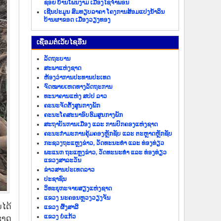
ຊອຍ ບ້ານໂພນງາມ ເມືອງໄຊຈຳພອນ
ເຊີນປະມູນ ສົມທຽບລາຄາ ໂຄງການສ້ອມແປງນ້ຳລິນ
ບ້ານຜາຂອດ ເມືອງວຽງທອງ
​ເຊື່ອມ​ຕໍ່​ເວັບ​ໄຊ​ອື່ນ
ລັດ​ຖະ​ບານ
ສະພາແຫ່ງຊາດ
ຫ້ອງວ່າການປະທານປະເທດ
ຈົດໝາຍເຫດທາງລັດຖະການ
ທະນາຄານແຫ່ງ ສປປ ລາວ
ຄະນະຈັດຕັ້ງສູນກາງພັກ
ຄະນະໂຄສະນາອົບຮົມສູນກາງພັກ
ສະຖາບັນການເມືອງ ແລະ ການປົກຄອງແຫ່ງຊາດ
ຄະນະ​ກຳມະການ​ຄຸ້ມ​ຄອງ​ຫຼັກ​ຊັບ ແລະ ຕະຫຼາດຫຼັກຊັບ
ກະຊວງຖະແຫຼງຂ່າວ, ວັດທະນະທຳ ແລະ ທ່ອງທ່ຽວ
ພະແນກ ຖະແຫຼງຂ່າວ, ວັດທະນະທຳ ແລະ ທ່ອງທ່ຽວ
ແຂວງສາລະວັນ
ຂ່າວ​ສານ​ປະ​ເທດ​ລາວ
ປະ​ຊາ​ຊົນ
ວິທະຍຸກະຈາຍສຽງແຫ່ງຊາດ
ແຂວງ ນະ​ຄອນຫຼວງວຽງ​ຈັນ
ໄດ້
ແຂວງ ຜົ້ງ​ສາ​ລີ
ແຂວງ ບໍ່​ແກ້ວ
ຊາດ