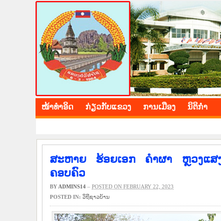
BOLIKHAMXAY PROV
ໜ້າ​ທຳ​ອິດ
​ກ່ຽວ​ກັບ​ແຂວງ
​ການ​ເມືອງ
ນິ​ຕິ​ກຳ
ສະຫາຍ ຮ້ອຍເອກ ຄໍາຜາ ຫຼວງແສງ
ຄອບຄົວ
BY
ADMINS14
–
POSTED ON FEBRUARY 22, 2023
POSTED IN:
​ວິ​ຖີ​ຊາວ​ບ້ານ