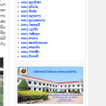
ແຂວງ ຫຼວງນໍ້າທາ
າມາ
ແຂວງ ອຸດົມໄຊ
ງອອກ
ແຂວງ ຫົວພັນ
ນການ
ແຂວງ ຊຽງຂວາງ
ແຂວງ ຫຼວງພຣະບາງ
ນ ສະ
ແຂວງ ໄຊຍະບູລີ
ພີ່ມ
ແຂວງ ວຽງຈັນ
ຖືກ
ແຂວງ ໄຊສົມບູນ
ໍ່ປີ
ແຂວງ ຄຳມ່ວນ
ແຂວງ ສະຫວັນນະເຂດ
າຍໃນ
ແຂວງ ສາລະວັນ
ແຂວງ ຈຳປາສັກ
ແຂວງ ອັດຕະປື