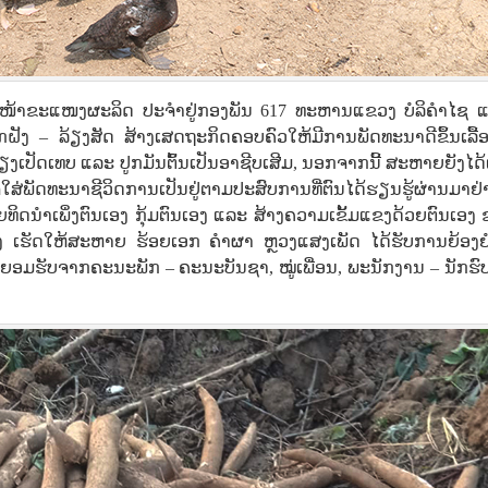
ໜ້າຂະແໜງຜະລິດ ປະຈໍາຢູ່ກອງພັນ 617 ທະຫານແຂວງ ບໍລິຄໍາໄຊ ແ
ປູກຝັງ – ລ້ຽງສັດ ສ້າງເສດຖະກິດຄອບຄົວໃຫ້ມີການພັດທະນາດີຂຶ້ນເລື
ັດເທບ ແລະ ປູກມັນຕົ້ນເປັນອາຊີບເສີມ, ນອກຈາກນີ້ ສະຫາຍຍັງໄດ້ເ
ັດທະນາຊີວິດການເປັນຢູ່ຕາມປະສົບການທີ່ຕົນໄດ້ຮຽນຮູ້ຜ່ານມາຢ່າ
ທິດນຳເພິ່ງຕົນເອງ ກຸ້ມຕົນເອງ ແລະ ສ້າງຄວາມເຂັ້ມແຂງດ້ວຍຕົນເອງ 
ຈິງ ເຮັດໃຫ້ສະຫາຍ ຮ້ອຍເອກ ຄໍາຜາ ຫຼວງແສງເພັດ ໄດ້ຮັບການຍ້ອງຍ
ານຍອມຮັບຈາກຄະນະພັກ – ຄະນະບັນຊາ, ໝູ່ເພື່ອນ, ພະນັກງານ – ນັກຮ