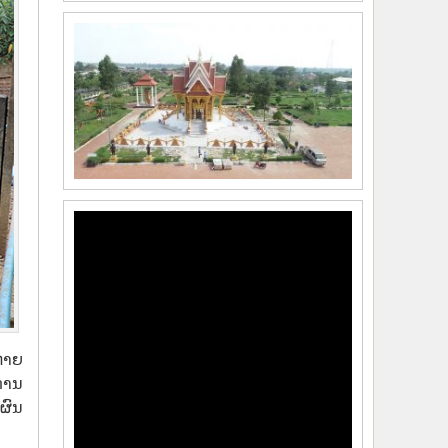
ຫາຍ
ການ
ຜົນ