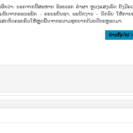
່ມອີກວ່າ: ນອກຈາກນີ້ສະຫາຍ ຮ້ອຍເອກ ຄໍາຜາ ຫຼວງແສງເພັດ ຍັງມີຄ
ນຍອມຮັບຈາກຄະນະພັກ – ຄະນະບັນຊາ, ພະນັກງານ – ນັກຮົບ ໃຫ້ກາຍເ
ງເສດກິດຄອບຄົວໃຫ້ຫຼຸດພົ້ນຈາກຄວາມທຸກຍາກດ້ວຍດີຕະຫຼອດມາ.
ຂ່າວຖັດໄປ 