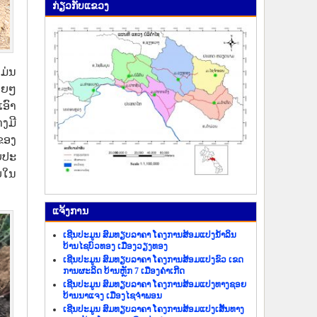
ກ່ຽວ​ກັບ​ແຂວງ
ມ່ນ
້ອຍໆ
ອົາ
ງມີ
ຂອງ
ໍປະ
ົບໃນ
ແຈ້ງ​ການ
ເຊີນປະມູນ ສົມທຽບລາຄາ ໂຄງການສ້ອມແປງນ້ຳລິນ
ບ້ານໄຊບົວທອງ ເມືອງວຽງທອງ
ເຊີນປະມູນ ສົມທຽບລາຄາ ໂຄງການສ້ອມແປງຂົວ ເຂດ
ການຜະລິດ ບ້ານຫຼັກ 7 ເມືອງຄຳເກີດ
ເຊີນປະມູນ ສົມທຽບລາຄາ ໂຄງການສ້ອມແປງທາງຊອຍ
ບ້ານນາແຈງ ເມືອງໄຊຈຳພອນ
ເຊີນປະມູນ ສົມທຽບລາຄາ ໂຄງການສ້ອມແປງເສັ້ນທາງ