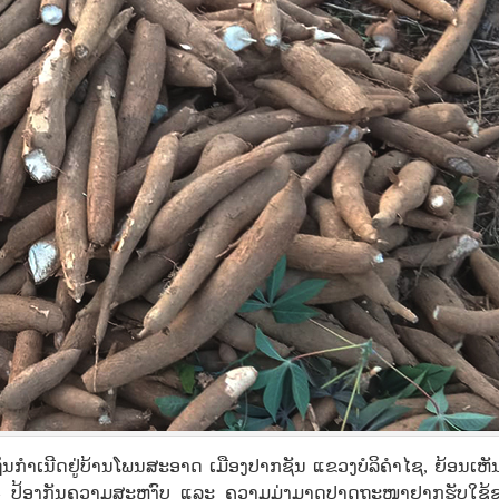
່ນກຳເນີດຢູ່ບ້ານໂພນສະອາດ ເມືອງປາກຊັນ ແຂວງບໍລິຄຳໄຊ, ຍ້ອນເຫັນ
 ປ້ອງກັນຄວາມສະຫງົບ ແລະ ຄວາມມຸ່ງມາດປາດຖະໜາຢາກຮັບໃຊ້