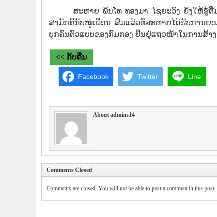
ສະຫາຍ ພັນໂທ ທອງມາ ໄຊຍະວົງ ຍັງໃຫ້ຮູ້ຕື
ສາມັກຄີກັບໝູ່ເພື່ອນ ສົມແລ້ວທີ່ສະຫາຍໄດ້ຮັບກາ
ບຸກຄົນຕົວແບບຂອງກົມກອງ ຢືນຢູ່ແຖວໜ້າໃນການສ້າ
<< ກັບຄືນ
Facebook
Twitter
Line
About admins14
Comments Closed
Comments are closed. You will not be able to post a comment in this post.