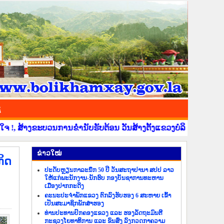
ຊ
ຂະບວນການຂໍ່ານັບຮັບຕ້ອນ ວັນສ້າງຕັ້ງແຂວງບໍລິຄຳໄຊ ຄົບຮອບ 41 ປີ 
​ຂ່າວ​ໃໝ່
ິດ
ປະດັບຫຼຽນກາລະນຶກ 50 ປີ ວັນສະຖາປານາ ສປປ ລາວ
ໃຫ້ແກ່ພະນັກງານ-ນັກຮົບ ກອງບັນຊາການທະຫານ
ເມືອງປາກກະດິງ
ຄະນະປະຈຳພັກແຂວງ ຕົກລົງຮັບຮອງ 6 ສະຫາຍ ເຂົ້າ
ເປັນສະມາຊິກພັກສຳຮອງ
ທ່ານປະທານປົກຄອງແຂວງ ແລະ ຮອງລັດຖະມົນຕີ
ກະຊວງໂຍທາທິການ ແລະ ຂົນສົ່ງ ລົງກວດກາຄວາມ