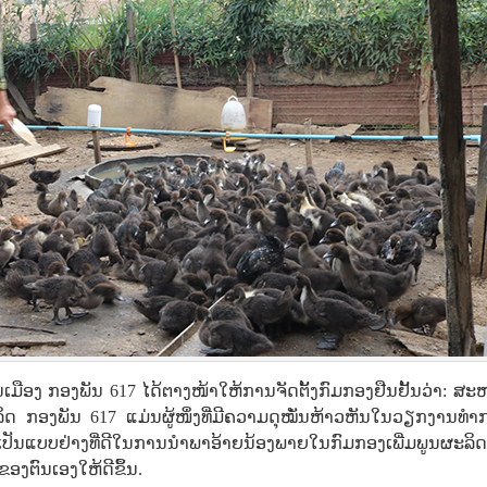
ືອງ ກອງພັນ 617 ໄດ້ຕາງໜ້າໃຫ້ການຈັດຕັ້ງກົມກອງຢືນຢັ້ນວ່າ: ສະ
 ກອງພັນ 617 ແມ່ນຜູ້ໜຶ່ງທີ່ມີຄວາມດຸໝັ່ນຫ້າວຫັນໃນວຽກງານທໍາ
ປັນແບບຢ່າງທີ່ດີໃນການນໍາພາອ້າຍນ້ອງພາຍໃນກົມກອງເພີ່ມພູນຜະລິດ
ຂອງຕົນເອງໃຫ້ດີຂຶ້ນ.