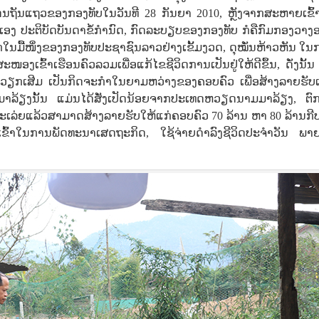
ດນຖັນແຖວຂອງກອງທັບໃນວັນທີ 28 ກັນຍາ 2010, ຫຼັງຈາກສະຫາຍເຂົ້
ມຕົນເອງ ປະຕິບັດບັນດາຂໍ້ກຳນົດ, ກົດລະບຽບຂອງກອງທັບ ກໍຄືກົມກອງວາ
ວຽກໃນມື້ໜຶ່ງຂອງກອງທັບປະຊາຊົນລາວຢ່າງເຂັ້ມງວດ, ດຸໝັ່ນຫ້າວຫັນ ໃ
ເຂົ້າເຮືອນຄົວລວມເພື່ອແກ້ໄຂຊີວິດການເປັນຢູ່ໃຫ້ດີຂຶ້ນ, ດັ່ງນັ້
ັນວຽກເສີມ ເປັນກິດຈະກໍາໃນຍາມຫວ່າງຂອງຄອບຄົວ ເພື່ອສ້າງລາຍຮັບເ
ໍາມາລ້ຽງນັ້ນ ແມ່ນໄດ້ສັ່ງເປັດນ້ອຍຈາກປະເທດຫວຽດນາມມາລ້ຽງ, ຕົກ
ະເລ່ຍແລ້ວສາມາດສ້າງລາຍຮັບໃຫ້ແກ່ຄອບຄົວ 70 ລ້ານ ຫາ 80 ລ້ານກີບຕ
ໃຊ້ເຂົ້າໃນການພັດທະນາເສດຖະກິດ, ໃຊ້ຈ່າຍດໍາລົງຊີວິດປະຈໍາວັນ ພ