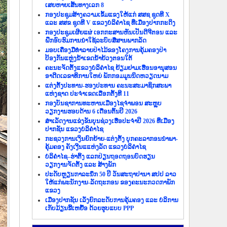
ເສຍຫາຍເສັ້ນທາງເລກ 8
ກອງປະຊຸມສ້າງຄວາມເຂັ້ມແຂງໃຫ້ແກ່ ສສຊ ຊຸດທີ X
ແລະ ສສຂ ຊຸດທີ V ແຂວງບໍລິຄຳໄຊ ທີ່ເມືອງປາກກະດິງ
ກອງປະຊຸມເຜີຍແຜ່ ເອກກະສານຫັນເປັນດີຈີຕອນ ແລະ
ຝຶກອົບຮົມການນຳໃຊ້ລະບົບສື່ສານພາກລັດ
ມອບເຄື່ອງມືທຳລາຍປ່າໄມ້ຂອງໂຄງການຄຸ້ມຄອງປ່າ
ປ້ອງກັນແຫຼ່ງນ້ຳເຂດນ້ຳຍ້ວງຕອນໃຕ້
ຄະນະຈັດຕັ້ງແຂວງບໍລິຄຳໄຊ ຢ້ຽມຢາມເຮືອນອານຸສອນ
ອາດີດເລຂາທິການໃຫຍ່ ພັກກອມມູນນິດຫວຽດນາມ
ແຕ່ງຕັ້ງປະທານ-ຮອງປະທານ ຄະນະສະມາຊິກສະພາ
ແຫ່ງຊາດ ປະຈຳເຂດເລືອກຕັ້ງທີ 11
ກອງບັນຊາການທະຫານເມືອງໄຊຈຳພອນ ສະຫຼຸບ
ວຽກງານຮອບດ້ານ 6 ເດືອນຕົ້ນປີ 2026
ສຳເລັດງານແຂ່ງຂັນບຸນຊ່ວງເຮືອປະຈຳປີ 2026 ທີ່ເມືອງ
ປາກຊັນ ແຂວງບໍລິຄຳໄຊ
ກະຊວງການເງິນຍົກຍ້າຍ-ແຕ່ງຕັ້ງ ບຸກຄະລາກອນນຳພາ-
ຄຸ້ມຄອງ ຄັງເງີນແແຫ່ງລັດ ແຂວງບໍລິຄຳໄຊ
ບໍລິຄຳໄຊ–ຮ່າຕິ້ງ ແລກປ່ຽນຖອດຖອນບົດຮຽນ
ວຽກງານຈັດຕັ້ງ ແລະ ສ້າງພັກ
ປະດັບຫຼຽນກາລະນຶກ 50 ປີ ວັນສະຖາປານາ ສປປ ລາວ
ໃຫ້ແກ່ພະນັກງານ-ລັດຖະກອນ ຂອງຄະນະກວດກາພັກ
ແຂວງ
ເມືອງປາກຊັນ ເລັ່ງຍົກລະດັບການຄຸ້ມຄອງ ແລະ ບໍລິການ
ເກັບມ້ຽນຂີ້ເຫຍື້ອ ດ້ວຍຮູບແບບ PPP