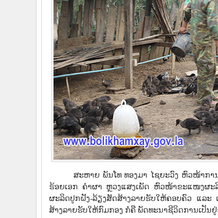
ສະຫາຍ ພັນໂທ ທອງມາ ໄຊຍະວົງ ຫົວໜ້າການເມ
ຮ້ອຍເອກ ຄໍາຜາ ຫຼວງແສງເພັດ ຫົວໜ້າຂະແໜງຜະລິດ
ຜະລິດປູກຝັງ-ລ້ຽງສັດສ້າງລາຍຮັບໃຫ້ຄອບຄົວ ແລະ ເ
ສ້າງລາຍຮັບໃຫ້ກົມກອງ ກໍ່ຄື ພັດທະນາຊີວິດການເປັນຢູ່