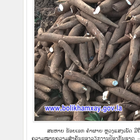
ສະຫາຍ ຮ້ອຍເອກ ຄໍາຜາຍ ຫຼວງແສງເພັດ ມີຖິ
ຄວາມໝາຍຄວາມສໍາຄັນຂອງວຽກງານປ້ອງກັນຊາດ –