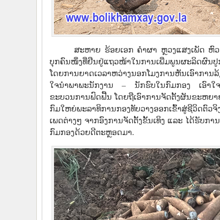
ສະຫາຍ ຮ້ອຍເອກ ຄໍາຜາ ຫຼວງແສງເພັດ ຫົວ
ບຸກຄົນໜຶ່ງທີ່ຢືນຢູ່ແຖວໜ້າໃນການເພີ່ມພູນຜະລິດຜົນ
ໂດຍການຍາດເວລາຫວ່າງນອກໂມງການຫັນເອົາການລ້ຽງເປ
ໃຈນໍາພາພະນັກງານ – ນັກຮົບໃນກົມກອງ ເອົາໃຈໃສ່ພ
ຂະບວນການຟົດຟື້ນ ໂດຍຖືເອົາການຈັດຕັ້ງຜັນຂະຫຍາຍ
ກົມໃຫຍ່ພະລາທິການກອງທັບວາງອອກເຂົ້າສູ່ຊີວິດຕົວ
ເພດຕ່າງໆ ຈາກອົງການຈັດຕັ້ງຂັ້ນເທິງ ແລະ ໄດ້ຮັບກ
ກົມກອງດ້ວຍດີຕະຫຼອດມາ.