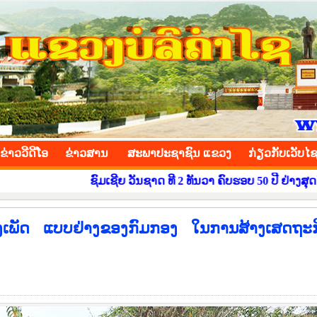
INCE
ຂ່າວ​ວີ​ດີ​ໂອ
​ຂ່າວ​ສານ
ສະພາປະຊາຊົນ ແຂວງ
​ກ່ຽວ​ກັບ​ເວັບ​ໄ
ຊົມເຊີຍ ວັນຊາດ ທີ 2 ທັນວາ ຄົບຮອບ 50 ປີ ຢ່າງສຸດໃຈ !, ສ້າງ
ເພັດ ແບບຢ່າງຂອງກົມກອງ ໃນການສ້າງເສດຖະກ