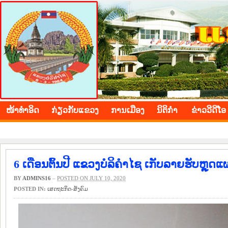
BOLIKHAMXAY PROVINCE
ໜ້າ​ທຳ​ອິດ
​ກ່ຽວ​ກັບ​ແຂວງ
​ການ​ເມືອງ
ນິ​ຕິ​ກຳ
ຂ່າວ​ວີ​ດີ​ໂອ
6 ເດືອນຕົ້ນປີ ແຂວງບໍລິຄຳໄຊ ເກັບລາຍຮັບຫຼຸດແ
BY
ADMINS16
–
POSTED ON JULY 10, 2020
POSTED IN:
​ເສດ​ຖະ​ກິດ-ສັງ​ຄົມ