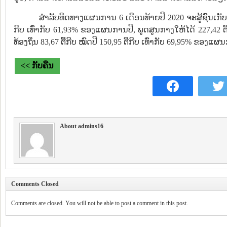
ສຳລັບທິດທາງແຜນການ 6 ເດືອນທ້າຍປີ 2020 ຈະສູ້ຊົນເກັບລ
ກີບ ເທົ່າກັບ 61,93% ຂອງແຜນການປີ, ພູດສູນກາງໃຫ້ໄດ້ 227,42 ຕື້
ທ້ອງຖິ່ນ 83,67 ຕື້ກີບ ໝົດປີ 150,95 ຕືກີບ ເທົ່າກັບ 69,95% ຂອງແຜ
<< ກັບຄືນ
About admins16
Comments Closed
Comments are closed. You will not be able to post a comment in this post.