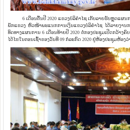
6 ເດືອນຕົ້ນປີ 2020 ແຂວງບໍລິຄຳໄຊ ເກັບລາຍຮັບຫຼຸດ
ພັກແຂວງ ຫົວໜ້າພະແນກການເງິນແຂວງບໍລິຄຳໄຊ ໄດ້ລາຍງານການ
ທິດທາງແຜນການ 6 ເດືອນທ້າຍປີ 2020 ຕໍ່ກອງປະຊຸມເປີດກວ້າງຄົບ
ໄດ້ໄຂໃນຕອນເຊົ້າຂອງວັນທີ 09 ກໍລະກົດ 2020 ຢູ່ຫ້ອງປະຊຸມຫ້ອງ