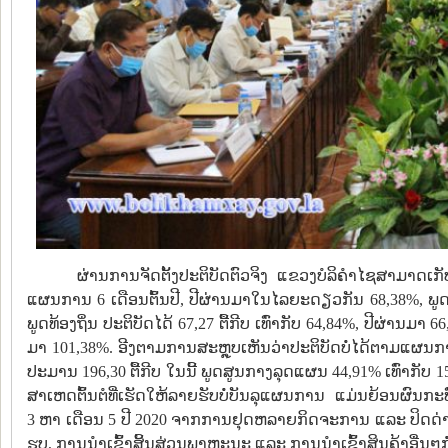
ຜ່ານການຈັດຕັ້ງປະຕິບັດຕົວຈິງ ແຂວງບໍລິຄຳໄຊສາມາດເກັ
ແຜນການ 6 ເດືອນຕົ້ນປີ, ປີຜ່ານມາໃນໄລຍະດຽວກັນ 68,38%, ພູດສູນກ
ພູດທ້ອງຖິ່ນ ປະຕິບັດໄດ້ 67,27 ຕື້ກີບ ເທົ່າກັບ 64,84%, ປີຜ່ານມາ
ມາ 101,38%. ອີງຕາມການສະຫຼຸບເຫັນວ່າປະຕິບັດບໍ່ໄດ້ຕາມແຜນການ
ປະມານ 196,30 ຕື້ກີບ ໃນນີ້ ພູດສູນກາງລຸດແຜນ 44,91% ເທົ່າກັບ 159,
ສາເຫດຕົ້ນຕໍທີ່ເຮັດໃຫ້ລາຍຮັບບໍ່ບັນລຸແຜນການ ແມ່ນຍ້ອນຜ
3 ຫາ ເດືອນ 5 ປີ 2020 ຈາກການຢຸດຫລາຍກິດຈະການ ແລະ ປິດດ່ານ, 
ຮູບ, ການນຳເຂົ້າສິ້ນສ່ວນພາຫະນະ ແລະ ການນຳເຂົ້າສິນຄ້າອື່ນໆກໍ