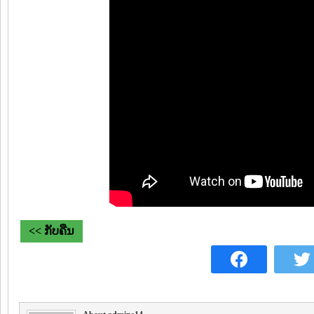
<< ກັບຄືນ