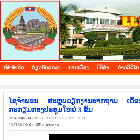
BOLIKHAMXAY PROVINCE
ໜ້າ​ທຳ​ອິດ
​ກ່ຽວ​ກັບ​ແຂວງ
​ການ​ເມືອງ
ນິ​ຕິ​ກຳ
ຂ່າວ​ວີ​ດີ​ໂອ
ໄຊຈໍາພອນ ສະຫຼຸບວຽກງານຮາກຖານ ເດືອນກ
ກະກຽມກອງປະຊຸມໃຫຍ່ 3 ຂັ້ນ
BY
ADMINS14
–
POSTED ON OCTOBER 18, 2023
POSTED IN:
ຂ່າວ​ວີ​ດີ​ໂອ
,
​ຂ່າວ​ສານ