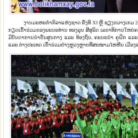
ງານມະຫະກຳກິລາແຫ່ງຊາດ ຄັ້ງທີ XI ຫຼື ຊຽງຂວາງເກມ 202
ກຽດເຂົ້າຮ່ວມຂອງພະນະທ່ານ ທອງລຸນ ສີສຸລິດ ເລຂາທິການໃຫຍ
ມີບັນດາການນໍາຂັ້ນສູນກາງ ແລະ ທ້ອງຖິ່ນ, ຄະນະນໍາ ຄູຝຶກ ແ
ແລະ ຕ່າງປະເທດ ເຂົ້າຮ່ວມຢ່າງຫຼວງຫຼາຍທີ່ສະໜາມໄຫຫີນ ເມື