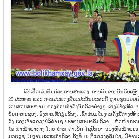
ພິທີເປີດເລີ່ມຕົ້ນດ້ວຍການສະແດງ ການບິນຂອງຍົນຮົບເ
25 ສະຫາຍ ແລະ ການສະແດງສິລະປະວັນນະຄະດີ ຫຼາຍຮູບແບບເປັນຕົ
ເດີນສວນສະໜາມ ຂອງກ້ອນກຳລັງນັກກິລາຕ່າງໆ ເຊິ່ງມີທັງໝົດ
ບັນດາກະຊວງ, ອົງການທີ່ກ່ຽວຂ້ອງ, ເຂົ້າຮ່ວມໃນງານຄັ້ງນີ້ຕ່າງ
ວົງ ຮອງເຈົ້າແຂວງບໍລິຄໍາໄຊ ປະທານສະມາຄົມກິລາ – ຫົວໜ້າຄະນ
ໄຊ ນໍາໜ້າພາທາງ ໂດຍ ທ່ານ ຄໍາເພັດ ໄຊປັນຍາ ຮອງຫົວໜ້າພະແນ
ມວຍວູຊູ ໃນງານມະຫະກໍາກິລາ ຄັ້ງທີ 10 ທີ່ແຂວງອຸດົມໄຊ, ມີຈໍາ