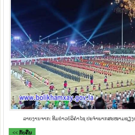
ລາຍງານຈາກ: ທີມຂ່າວບໍລິຄຳໄຊ ປະຈຳພາກສະໜາມຊຽງ
<< ກັບຄືນ