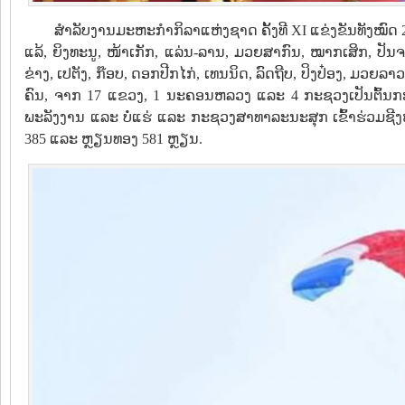
ສໍາລັບງານມະຫະກໍາກິລາແຫ່ງຊາດ ຄັ້ງທີ XI ແຂ່ງຂັນທັງໝົດ 25 
ແລ້, ຍິງທະນູ, ໜ້າເກັກ, ແລ່ນ-ລານ, ມວຍສາກົນ, ໝາກເສິກ, ປັນ
ຂ່າງ, ເປຕັງ, ກ໊ອບ, ດອກປີກໄກ່, ເທນນິດ, ລົດຖີບ, ປິງປ໋ອງ, ມວຍລາ
ຄົນ, ຈາກ 17 ແຂວງ, 1 ນະຄອນຫລວງ ແລະ 4 ກະຊວງເປັນຕົ້ນ
ພະລັງງານ ແລະ ບໍ່ແຮ່ ແລະ ກະຊວງສາທາລະນະສຸກ ເຂົ້າຮ່ວມຊີງຫຼ
385 ແລະ ຫຼຽນທອງ 581 ຫຼຽນ.