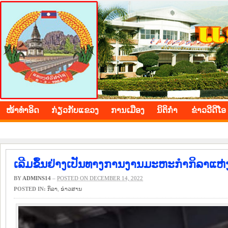
BOLIKHAMXAY PROVINCE
ໜ້າ​ທຳ​ອິດ
​ກ່ຽວ​ກັບ​ແຂວງ
​ການ​ເມືອງ
ນິ​ຕິ​ກຳ
ຂ່າວ​ວີ​ດີ​ໂອ
ເລີມຂຶ້ນຢ່າງເປັນທາງການງານມະຫະກຳກິລາແຫ່ງ
BY
ADMINS14
–
POSTED ON DECEMBER 14, 2022
POSTED IN:
​ກິ​ລາ
,
​ຂ່າວ​ສານ