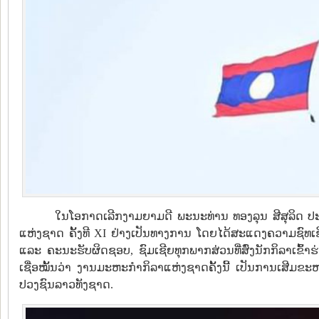
ໃນໂອກາດເລີກງາມຍາມດີ ພະນະທ່ານ ທອງລຸນ ສີສຸລິດ 
ແຫ່ງຊາດ ຄັ້ງທີ XI ຢ່າງເປັນທາງການ ໂດຍໄດ້ສະແດງຄວາມຊົທ
ແລະ ຄະນະຮັບຜິດຊອບ, ຊົມເຊີຍທຸກພາກສ່ວນທີ່ສົ່ງນັກກິລາເຂົ້າຮ
ເຊື່ອໝັ້ນວ່າ ງານມະຫະກຳກິລາແຫ່ງຊາດຄັ້ງນີ້ ເປັນການເສ
ປວງຊົນລາວທັງຊາດ.