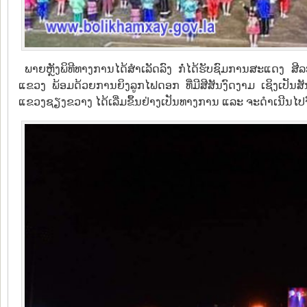
ພາຍຫຼັງພິທີທາງການໄດ້ສໍາເລັດລົງ ກໍ່ໄດ້ຮັບຊົມການສະແດງ ສີລ
ແຂວງ ພ້ອມດ້ວຍການຍິງລູກໄຟດອກ ທີ່ມີສີສັນງົດງາມ ເຊິງເປັນສ
ແຂວງຊຽງຂວາງ ໄດ້ເລີ່ມຂຶ້ນຢ່າງເປັນທາງການ ແລະ ຈະດຳເນີນໄປຈົນ