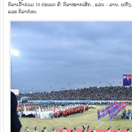
ກິລາເຂົ້າຮ່ວມ 10 ປະເພດ ຄື: ກິລາໝາກເສິກ , ແລ່ນ – ລານ, ເປຕັ
ແລະ ກິລາກ໋ອບ.