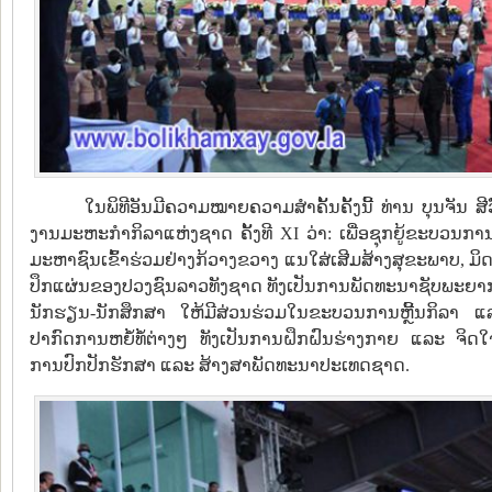
ໃນພິທີອັນມີຄວາມໝາຍຄວາມສໍາຄັ້ນຄັ້ງນີ້ ທ່ານ ບຸນຈັ
ງານມະຫະກໍາກິລາແຫ່ງຊາດ ຄັ້ງທີ XI ວ່າ: ເພື່ອຊຸກຍູ້ຂະບວນກ
ມະຫາຊົນເຂົ້າຮ່ວມຢ່າງກ້ວາງຂວາງ ແນໃສ່ເສີມສ້າງສຸຂະພາບ, ມ
ປຶກແຜ່ນຂອງປວງຊົນລາວທັງຊາດ ທັງເປັນການພັດທະນາຊັບພະຍາກ
ນັກຮຽນ-ນັກສຶກສາ ໃຫ້ມີສ່ວນຮ່ວມໃນຂະບວນການຫຼີ້ນກິລາ ແລ
ປາກົດການຫຍໍ້ທໍ້ຕ່າງໆ ທັງເປັນການຝຶກຝົນຮ່າງກາຍ ແລະ ຈິດໃ
ການປົກປັກຮັກສາ ແລະ ສ້າງສາພັດທະນາປະເທດຊາດ.