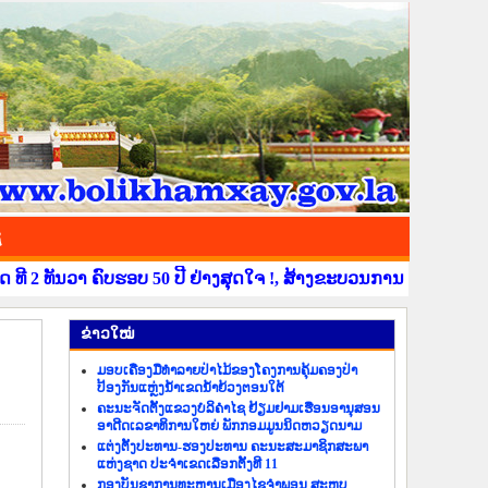
ຊ
ທັນວາ ຄົບຮອບ 50 ປີ ຢ່າງສຸດໃຈ !, ສ້າງຂະບວນການຂໍ່ານັບຮັບຕ້ອນ ວ
​ຂ່າວ​ໃໝ່
ມອບເຄື່ອງມືທຳລາຍປ່າໄມ້ຂອງໂຄງການຄຸ້ມຄອງປ່າ
ປ້ອງກັນແຫຼ່ງນ້ຳເຂດນ້ຳຍ້ວງຕອນໃຕ້
ຄະນະຈັດຕັ້ງແຂວງບໍລິຄຳໄຊ ຢ້ຽມຢາມເຮືອນອານຸສອນ
ອາດີດເລຂາທິການໃຫຍ່ ພັກກອມມູນນິດຫວຽດນາມ
ແຕ່ງຕັ້ງປະທານ-ຮອງປະທານ ຄະນະສະມາຊິກສະພາ
ແຫ່ງຊາດ ປະຈຳເຂດເລືອກຕັ້ງທີ 11
ກອງບັນຊາການທະຫານເມືອງໄຊຈຳພອນ ສະຫຼຸບ