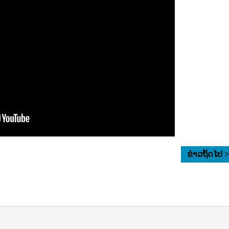
ຂ່າວຖັດໄປ 