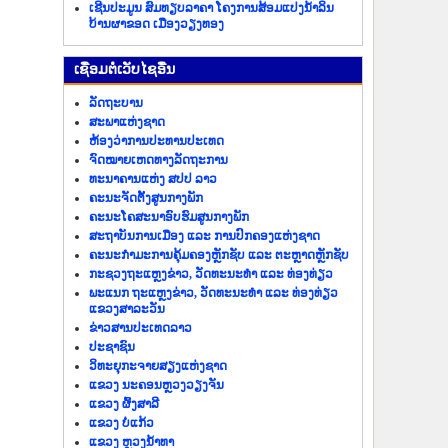
ເຊີນປະມູນ ສົມທຽບລາຄາ ໂຄງການສ້ອມແປງນ້ຳລິນ
ບ້ານຜາຂອດ ເມືອງວຽງທອງ
​ເຊື່ອມ​ຕໍ່​ເວັບ​ໄຊ​ອື່ນ
ລັດ​ຖະ​ບານ
ສະພາແຫ່ງຊາດ
ຫ້ອງວ່າການປະທານປະເທດ
ຈົດໝາຍເຫດທາງລັດຖະການ
ທະນາຄານແຫ່ງ ສປປ ລາວ
ຄະນະຈັດຕັ້ງສູນກາງພັກ
ຄະນະໂຄສະນາອົບຮົມສູນກາງພັກ
ສະຖາບັນການເມືອງ ແລະ ການປົກຄອງແຫ່ງຊາດ
ຄະນະ​ກຳມະການ​ຄຸ້ມ​ຄອງ​ຫຼັກ​ຊັບ ແລະ ຕະຫຼາດຫຼັກຊັບ
ກະຊວງຖະແຫຼງຂ່າວ, ວັດທະນະທຳ ແລະ ທ່ອງທ່ຽວ
ພະແນກ ຖະແຫຼງຂ່າວ, ວັດທະນະທຳ ແລະ ທ່ອງທ່ຽວ
ແຂວງສາລະວັນ
ຂ່າວ​ສານ​ປະ​ເທດ​ລາວ
ປະ​ຊາ​ຊົນ
ວິທະຍຸກະຈາຍສຽງແຫ່ງຊາດ
ແຂວງ ນະ​ຄອນຫຼວງວຽງ​ຈັນ
ແຂວງ ຜົ້ງ​ສາ​ລີ
ແຂວງ ບໍ່​ແກ້ວ
ແຂວງ ຫຼວງນໍ້າທາ