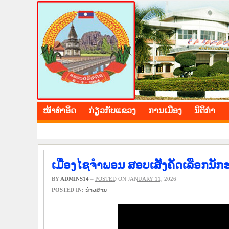
BOLIKHAMXAY PROV
ໜ້າ​ທຳ​ອິດ
​ກ່ຽວ​ກັບ​ແຂວງ
​ການ​ເມືອງ
ນິ​ຕິ​ກຳ
ເມືອງໄຊຈຳພອນ ສອບເສັງຄັດເລືອກນັກຮຽນເ
BY
ADMINS14
–
POSTED ON JANUARY 11, 2026
POSTED IN:
​ຂ່າວ​ສານ