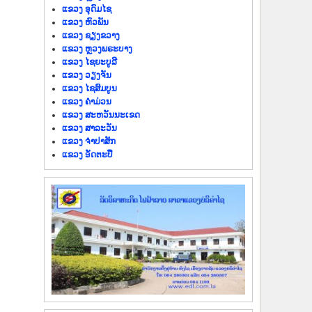
ແຂວງ ອຸດົມໄຊ
ແຂວງ ຫົວພັນ
ແຂວງ ຊຽງຂວາງ
ແຂວງ ຫຼວງພຣະບາງ
ແຂວງ ໄຊຍະບູລີ
ແຂວງ ວຽງຈັນ
ແຂວງ ໄຊສົມບູນ
ແຂວງ ຄຳມ່ວນ
ແຂວງ ສະຫວັນນະເຂດ
ແຂວງ ສາລະວັນ
ແຂວງ ຈຳປາສັກ
ແຂວງ ອັດຕະປື