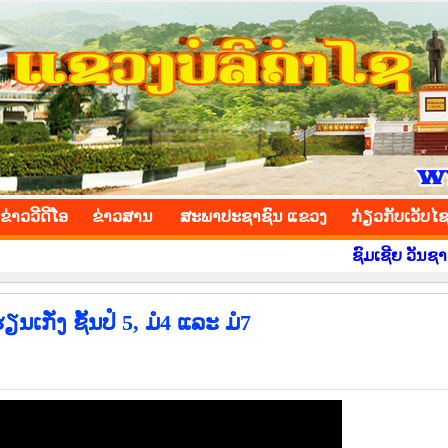
INCE
ຂ່າວ​ວີ​ດີ​ໂອ
​ຂ່າວ​ສານ
ສະພາປະຊາຊົນ ແຂວງ
​ກ່ຽວ​ກັບ​ເວັບ​ໄ
ຊົມເຊີຍ ວັນຊາດ ທີ 2 
ກັ່ງ ຊັ້ນປໍ 5, ມໍ4 ແລະ ມໍ7