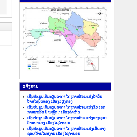
ແຈ້ງ​ການ
ເຊີນປະມູນ ສົມທຽບລາຄາ ໂຄງການສ້ອມແປງນ້ຳລິນ
ບ້ານໄຊບົວທອງ ເມືອງວຽງທອງ
ເຊີນປະມູນ ສົມທຽບລາຄາ ໂຄງການສ້ອມແປງຂົວ ເຂດ
ການຜະລິດ ບ້ານຫຼັກ 7 ເມືອງຄຳເກີດ
ເຊີນປະມູນ ສົມທຽບລາຄາ ໂຄງການສ້ອມແປງທາງຊອຍ
ບ້ານນາແຈງ ເມືອງໄຊຈຳພອນ
ເຊີນປະມູນ ສົມທຽບລາຄາ ໂຄງການສ້ອມແປງເສັ້ນທາງ
ຊອຍ ບ້ານໂພນງາມ ເມືອງໄຊຈຳພອນ