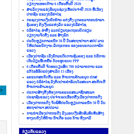
ວຽກງານຮອບດ້ານ 6 ເດືອນຕົ້ນປີ 2026
ສຳເລັດງານແຂ່ງຂັນບຸນຊ່ວງເຮືອປະຈຳປີ 2026 ທີ່ເມືອງ
ປາກຊັນ ແຂວງບໍລິຄຳໄຊ
ກະຊວງການເງິນຍົກຍ້າຍ-ແຕ່ງຕັ້ງ ບຸກຄະລາກອນນຳພາ-
ຄຸ້ມຄອງ ຄັງເງີນແແຫ່ງລັດ ແຂວງບໍລິຄຳໄຊ
ບໍລິຄຳໄຊ–ຮ່າຕິ້ງ ແລກປ່ຽນຖອດຖອນບົດຮຽນ
ວຽກງານຈັດຕັ້ງ ແລະ ສ້າງພັກ
ປະດັບຫຼຽນກາລະນຶກ 50 ປີ ວັນສະຖາປານາ ສປປ ລາວ
ໃຫ້ແກ່ພະນັກງານ-ລັດຖະກອນ ຂອງຄະນະກວດກາພັກ
ແຂວງ
ເມືອງປາກຊັນ ເລັ່ງຍົກລະດັບການຄຸ້ມຄອງ ແລະ ບໍລິການ
ເກັບມ້ຽນຂີ້ເຫຍື້ອ ດ້ວຍຮູບແບບ PPP
6 ເດືອນຕົ້ນປີ ຈົດທະບຽນສິດ 700 ກວ່າລາຍການ ແລະ
ແກ້ໄຂຂໍ້ຂັດແຍ່ງສຳເລັດ 15 ເລື່ອງ
ພະແນກສະກັດກັ້ນ ແລະ ຕ້ານການຄ້າມະນຸດ ປກສ
ແຂວງ ບໍລິຄຳໄຊ ລົງຕິດປາຍຄຳຂັວນໂຄສະນາ-ສະຕິກເກີ
ຕ້ານການຄ້າມະນຸດ
>>
ປະກາດສ້າງຕັ້ງຫ້ອງການຄະນະສະມາຊິກສະພາ
ປະຊາຊົນແຂວງ ປະຈຳເຂດເລືອກຕັ້ງເມືອງປາກກະດິງ
ເມືອງປາກກະດິງ ຈັດພິທີປະດັບຫຼຽນກາລະນຶກ 50 ປີ ວັນ
ສະຖາປານາ ສປປລາວ
ການນຳເມືອງປາກກະດິງ ລົງມອບເງີນສົດສົມທົບທຶນສ້າງ
ທາງເບຕົງໃຫ້ບ້ານ ນ້ຳເດື່ອ ແລະ ບ້ານ ທົ່ງນາມີ
ກ່ຽວ​ກັບ​ແຂວງ