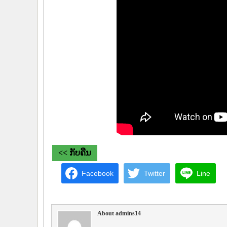
<< ກັບຄືນ
Facebook
Twitter
Line
About admins14