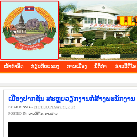
BOLIKHAMXAY PROVINCE
ໜ້າ​ທຳ​ອິດ
​ກ່ຽວ​ກັບ​ແຂວງ
​ການ​ເມືອງ
ນິ​ຕິ​ກຳ
ຂ່າວ​ວີ​ດີ​ໂອ
ເມືອງປາກຊັນ ສະຫຼຸບວຽກງານກໍ່ສ້າງພະນັກງານ ແ
BY
ADMINS14
–
POSTED ON MAY 31, 2023
POSTED IN:
ຂ່າວ​ວີ​ດີ​ໂອ
,
​ຂ່າວ​ສານ