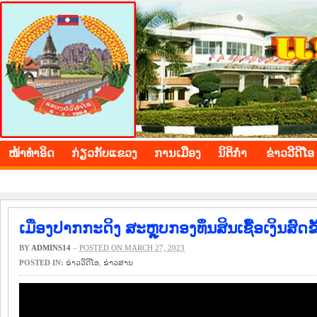
BOLIKHAMXAY PROVINCE
ໜ້າ​ທຳ​ອິດ
​ກ່ຽວ​ກັບ​ແຂວງ
​ການ​ເມືອງ
ນິ​ຕິ​ກຳ
ຂ່າວ​ວີ​ດີ​ໂອ
ເມືອງປາກກະດິງ ສະຫຼຸບກອງທຶນສິນເຊື້ອເງິນສົດຂ
BY
ADMINS14
–
POSTED ON MARCH 27, 2023
POSTED IN:
ຂ່າວ​ວີ​ດີ​ໂອ
,
​ຂ່າວ​ສານ