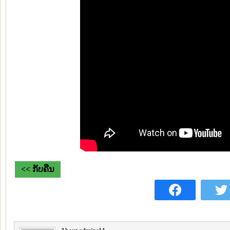
<< ກັບຄືນ