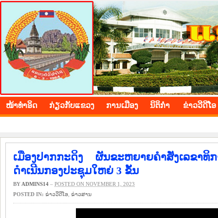
BOLIKHAMXAY PROVINCE
ໜ້າ​ທຳ​ອິດ
​ກ່ຽວ​ກັບ​ແຂວງ
​ການ​ເມືອງ
ນິ​ຕິ​ກຳ
ຂ່າວ​ວີ​ດີ​ໂອ
ເມືອງປາກກະດິງ ຜັນຂະຫຍາຍຄຳສັ່ງເລຂາທ
ດຳເນີນກອງປະຊຸມໃຫຍ່ 3 ຂັ້ນ
BY
ADMINS14
–
POSTED ON NOVEMBER 1, 2023
POSTED IN:
ຂ່າວ​ວີ​ດີ​ໂອ
,
​ຂ່າວ​ສານ