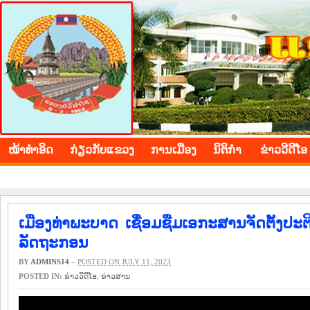
BOLIKHAMXAY PROVINCE
ໜ້າ​ທຳ​ອິດ
​ກ່ຽວ​ກັບ​ແຂວງ
​ການ​ເມືອງ
ນິ​ຕິ​ກຳ
ຂ່າວ​ວີ​ດີ​ໂອ
ເມືອງທ່າພະບາດ ເຊື່ອມຊືມເອກະສານຈັດຕັ້ງປ
ລັດຖະກອນ
BY
ADMINS14
–
POSTED ON JULY 11, 2023
POSTED IN:
ຂ່າວ​ວີ​ດີ​ໂອ
,
​ຂ່າວ​ສານ