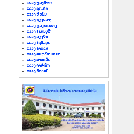
ແຂວງ ຫຼວງນໍ້າທາ
ແຂວງ ອຸດົມໄຊ
ແຂວງ ຫົວພັນ
ແຂວງ ຊຽງຂວາງ
ແຂວງ ຫຼວງພຣະບາງ
ແຂວງ ໄຊຍະບູລີ
ແຂວງ ວຽງຈັນ
ແຂວງ ໄຊສົມບູນ
ແຂວງ ຄຳມ່ວນ
ແຂວງ ສະຫວັນນະເຂດ
ແຂວງ ສາລະວັນ
ແຂວງ ຈຳປາສັກ
ແຂວງ ອັດຕະປື