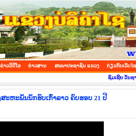
INCE
ຂ່າວ​ວີ​ດີ​ໂອ
​ຂ່າວ​ສານ
ສະພາປະຊາຊົນ ແຂວງ
​ກ່ຽວ​ກັບ​ເວັບ​ໄ
ຊົມເຊີຍ ວັນຊາດ ທີ 
ສະຫະພັນນັກຮົບເກົ່າລາວ ຄົບຮອບ 21 ປີ