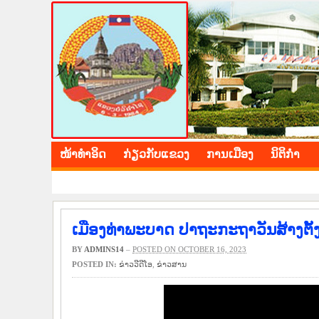
BOLIKHAMXAY PROV
ໜ້າ​ທຳ​ອິດ
​ກ່ຽວ​ກັບ​ແຂວງ
​ການ​ເມືອງ
ນິ​ຕິ​ກຳ
ເມືອງທ່າພະບາດ ປາຖະກະຖາວັນສ້າງຕັ້ງ
BY
ADMINS14
–
POSTED ON OCTOBER 16, 2023
POSTED IN:
ຂ່າວ​ວີ​ດີ​ໂອ
,
​ຂ່າວ​ສານ