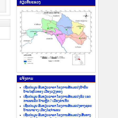
ກ່ຽວ​ກັບ​ແຂວງ
ແຈ້ງ​ການ
ເຊີນປະມູນ ສົມທຽບລາຄາ ໂຄງການສ້ອມແປງນ້ຳລິນ
ບ້ານໄຊບົວທອງ ເມືອງວຽງທອງ
ເຊີນປະມູນ ສົມທຽບລາຄາ ໂຄງການສ້ອມແປງຂົວ ເຂດ
ການຜະລິດ ບ້ານຫຼັກ 7 ເມືອງຄຳເກີດ
ເຊີນປະມູນ ສົມທຽບລາຄາ ໂຄງການສ້ອມແປງທາງຊອຍ
ບ້ານນາແຈງ ເມືອງໄຊຈຳພອນ
ເຊີນປະມູນ ສົມທຽບລາຄາ ໂຄງການສ້ອມແປງເສັ້ນທາງ