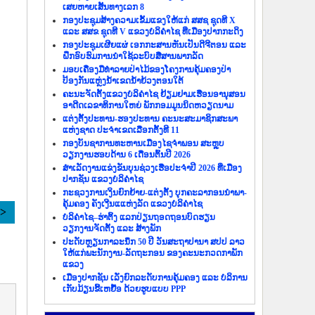
ເສຍຫາຍເສັ້ນທາງເລກ 8
ກອງປະຊຸມສ້າງຄວາມເຂັ້ມແຂງໃຫ້ແກ່ ສສຊ ຊຸດທີ X
ແລະ ສສຂ ຊຸດທີ V ແຂວງບໍລິຄຳໄຊ ທີ່ເມືອງປາກກະດິງ
ກອງປະຊຸມເຜີຍແຜ່ ເອກກະສານຫັນເປັນດີຈີຕອນ ແລະ
ຝຶກອົບຮົມການນຳໃຊ້ລະບົບສື່ສານພາກລັດ
ມອບເຄື່ອງມືທຳລາຍປ່າໄມ້ຂອງໂຄງການຄຸ້ມຄອງປ່າ
ປ້ອງກັນແຫຼ່ງນ້ຳເຂດນ້ຳຍ້ວງຕອນໃຕ້
ຄະນະຈັດຕັ້ງແຂວງບໍລິຄຳໄຊ ຢ້ຽມຢາມເຮືອນອານຸສອນ
ອາດີດເລຂາທິການໃຫຍ່ ພັກກອມມູນນິດຫວຽດນາມ
ແຕ່ງຕັ້ງປະທານ-ຮອງປະທານ ຄະນະສະມາຊິກສະພາ
ແຫ່ງຊາດ ປະຈຳເຂດເລືອກຕັ້ງທີ 11
ກອງບັນຊາການທະຫານເມືອງໄຊຈຳພອນ ສະຫຼຸບ
ວຽກງານຮອບດ້ານ 6 ເດືອນຕົ້ນປີ 2026
ສຳເລັດງານແຂ່ງຂັນບຸນຊ່ວງເຮືອປະຈຳປີ 2026 ທີ່ເມືອງ
ປາກຊັນ ແຂວງບໍລິຄຳໄຊ
ກະຊວງການເງິນຍົກຍ້າຍ-ແຕ່ງຕັ້ງ ບຸກຄະລາກອນນຳພາ-
ຄຸ້ມຄອງ ຄັງເງີນແແຫ່ງລັດ ແຂວງບໍລິຄຳໄຊ
>>
ບໍລິຄຳໄຊ–ຮ່າຕິ້ງ ແລກປ່ຽນຖອດຖອນບົດຮຽນ
ວຽກງານຈັດຕັ້ງ ແລະ ສ້າງພັກ
ປະດັບຫຼຽນກາລະນຶກ 50 ປີ ວັນສະຖາປານາ ສປປ ລາວ
ໃຫ້ແກ່ພະນັກງານ-ລັດຖະກອນ ຂອງຄະນະກວດກາພັກ
ແຂວງ
ເມືອງປາກຊັນ ເລັ່ງຍົກລະດັບການຄຸ້ມຄອງ ແລະ ບໍລິການ
ເກັບມ້ຽນຂີ້ເຫຍື້ອ ດ້ວຍຮູບແບບ PPP