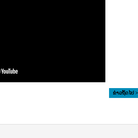
ຂ່າວຖັດໄປ 