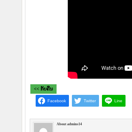
<< ກັບຄືນ
Facebook
Twitter
Line
About admins14