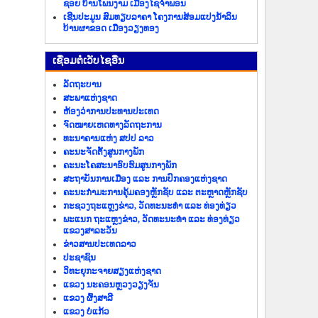
ຊອຍ ບ້ານໂພນງາມ ເມືອງໄຊຈຳພອນ
ເຊີນປະມູນ ສົມທຽບລາຄາ ໂຄງການສ້ອມແປງນ້ຳລິນ
ບ້ານຜາຂອດ ເມືອງວຽງທອງ
​ເຊື່ອມ​ຕໍ່​ເວັບ​ໄຊ​ອື່ນ
ລັດ​ຖະ​ບານ
ສະພາແຫ່ງຊາດ
ຫ້ອງວ່າການປະທານປະເທດ
ຈົດໝາຍເຫດທາງລັດຖະການ
ທະນາຄານແຫ່ງ ສປປ ລາວ
ຄະນະຈັດຕັ້ງສູນກາງພັກ
ຄະນະໂຄສະນາອົບຮົມສູນກາງພັກ
ສະຖາບັນການເມືອງ ແລະ ການປົກຄອງແຫ່ງຊາດ
ຄະນະ​ກຳມະການ​ຄຸ້ມ​ຄອງ​ຫຼັກ​ຊັບ ແລະ ຕະຫຼາດຫຼັກຊັບ
ກະຊວງຖະແຫຼງຂ່າວ, ວັດທະນະທຳ ແລະ ທ່ອງທ່ຽວ
ພະແນກ ຖະແຫຼງຂ່າວ, ວັດທະນະທຳ ແລະ ທ່ອງທ່ຽວ
ແຂວງສາລະວັນ
ຂ່າວ​ສານ​ປະ​ເທດ​ລາວ
ປະ​ຊາ​ຊົນ
ວິທະຍຸກະຈາຍສຽງແຫ່ງຊາດ
ແຂວງ ນະ​ຄອນຫຼວງວຽງ​ຈັນ
ແຂວງ ຜົ້ງ​ສາ​ລີ
ແຂວງ ບໍ່​ແກ້ວ