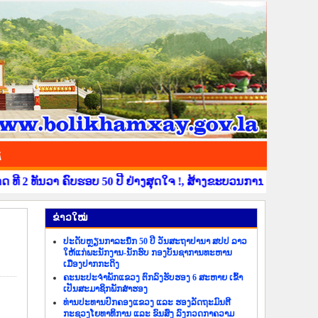
ຊ
2 ທັນວາ ຄົບຮອບ 50 ປີ ຢ່າງສຸດໃຈ !, ສ້າງຂະບວນການຂໍ່ານັບຮັບຕ້ອນ
​ຂ່າວ​ໃໝ່
ປະດັບຫຼຽນກາລະນຶກ 50 ປີ ວັນສະຖາປານາ ສປປ ລາວ
ໃຫ້ແກ່ພະນັກງານ-ນັກຮົບ ກອງບັນຊາການທະຫານ
ເມືອງປາກກະດິງ
ຄະນະປະຈຳພັກແຂວງ ຕົກລົງຮັບຮອງ 6 ສະຫາຍ ເຂົ້າ
ເປັນສະມາຊິກພັກສຳຮອງ
ທ່ານປະທານປົກຄອງແຂວງ ແລະ ຮອງລັດຖະມົນຕີ
ກະຊວງໂຍທາທິການ ແລະ ຂົນສົ່ງ ລົງກວດກາຄວາມ