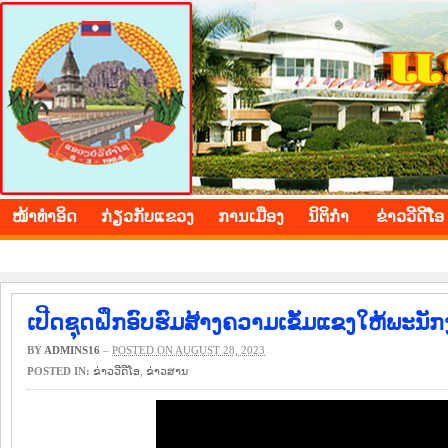
BOLIKHAMXAY PROVINCE
ໜ້າ​ທຳ​ອິດ
​ກ່ຽວ​ກັບ​ແຂວງ
​ການ​ເມືອງ
ນິ​ຕິ​ກຳ
ຂ່າວ​ວີ​ດີ​ໂອ
ເປີດຊຸດຝຶກອົບຮົມສ້າງຄວາມເຂັ້ມແຂງໃຫ້ພະນັ
BY
ADMINS16
–
POSTED ON AUGUST 28, 2023
POSTED IN:
ຂ່າວ​ວີ​ດີ​ໂອ
,
​ຂ່າວ​ສານ