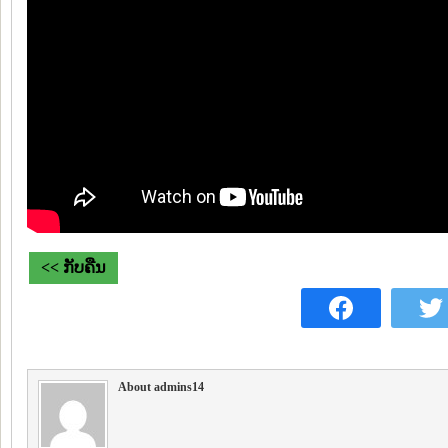
<< ກັບຄືນ
About admins14