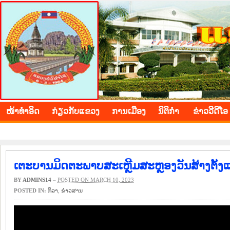
BOLIKHAMXAY PROVINCE
ໜ້າ​ທຳ​ອິດ
​ກ່ຽວ​ກັບ​ແຂວງ
​ການ​ເມືອງ
ນິ​ຕິ​ກຳ
ຂ່າວ​ວີ​ດີ​ໂອ
ເຕະບານມິດຕະພາບສະເຫຼີມສະຫຼອງວັນສ້າງຕັ້ງແຂ
BY
ADMINS14
–
POSTED ON MARCH 10, 2023
POSTED IN:
​ກິ​ລາ
,
​ຂ່າວ​ສານ