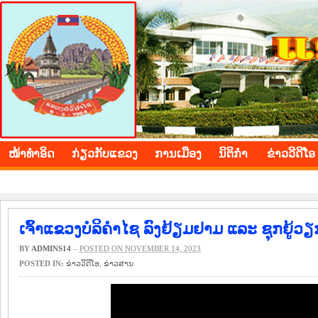
BOLIKHAMXAY PROVINCE
ໜ້າ​ທຳ​ອິດ
​ກ່ຽວ​ກັບ​ແຂວງ
​ການ​ເມືອງ
ນິ​ຕິ​ກຳ
ຂ່າວ​ວີ​ດີ​ໂອ
ເຈົ້າແຂວງບໍລິຄຳໄຊ ລົງຢ້ຽມຢາມ ແລະ ຊຸກຍູ້ວ
BY
ADMINS14
–
POSTED ON NOVEMBER 14, 2023
POSTED IN:
ຂ່າວ​ວີ​ດີ​ໂອ
,
​ຂ່າວ​ສານ