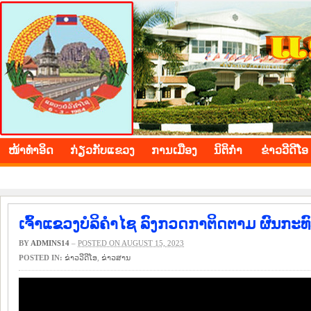
BOLIKHAMXAY PROVINCE
ໜ້າ​ທຳ​ອິດ
​ກ່ຽວ​ກັບ​ແຂວງ
​ການ​ເມືອງ
ນິ​ຕິ​ກຳ
ຂ່າວ​ວີ​ດີ​ໂອ
ເຈົ້າແຂວງບໍລິຄຳໄຊ ລົງກວດກາຕິດຕາມ ຜົນກະທົ
BY
ADMINS14
–
POSTED ON AUGUST 15, 2023
POSTED IN:
ຂ່າວ​ວີ​ດີ​ໂອ
,
​ຂ່າວ​ສານ