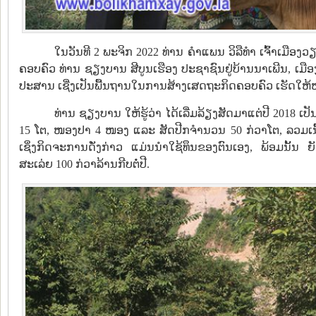
ໃນວັນທີ 2 ພະຈິກ 2022 ທ່ານ ຄໍາແພນ ວິລືທໍາ ເຈົ້າເມືອ
ຄອບຄົວ ທ່ານ ຊຽງບານ ສີບູນເຮືອງ ປະຊາຊົນຢູ່ບ້ານນາເພີນ, ເມ
ປະສານ ເຊີ່ງເປັນພື້ນຖານໃນການສ້າງເສດຖະກິດຄອບຄົວ ເຮັດໃຫ້
ທ່ານ ຊຽງບານ ໃຫ້ຮູ້ວ່າ ໄດ້ເລີ່ມລ້ຽງສັດມາແຕ່ປີ 2018 ເປັນ
15 ໂຕ, ໜອງປາ 4 ໜອງ ແລະ ສັດປີກຈໍານວນ 50 ກ່ວາໂຕ, ລວມເນື້ອທ
ເຊິ່ງກິດຈະການດັ່ງກ່າວ ແມ່ນນຳໃຊ້ທຶນຂອງຕົນເອງ, ພ້ອມນັ້ນ ຍ
ສະເລ່ຍ 100 ກ່ວາລ້ານກີບຕໍ່ປີ.