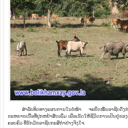
ສຳລັບທິດທາງແຜນການໃນຕໍ່ໜ້າ ຈະຢຶດໝັ້ນອາຊີບດັ່ງກ
ຂະຫຍາຍເນື້ອທີ່ປູກຫຍ້າສັດເພີ່ມ ເພື່ອເຮັດໃຫ້ຊີວິດການເປັນຢູ່
ຄອບຄົວ ທີ່ຮັກມັກອາຊີບກະສິກໍາຢ່າງຈິງໃຈ.