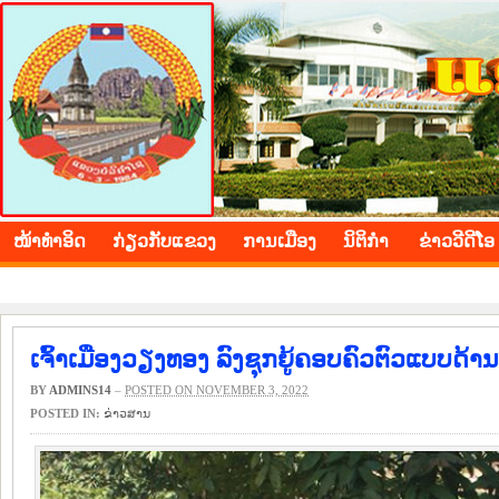
BOLIKHAMXAY PROVINCE
ໜ້າ​ທຳ​ອິດ
​ກ່ຽວ​ກັບ​ແຂວງ
​ການ​ເມືອງ
ນິ​ຕິ​ກຳ
ຂ່າວ​ວີ​ດີ​ໂອ
ເຈົ້າເມືອງວຽງທອງ ລົງຊຸກຍູ້ຄອບຄົວຕົວແບບດ້ານ
BY
ADMINS14
–
POSTED ON NOVEMBER 3, 2022
POSTED IN:
​ຂ່າວ​ສານ