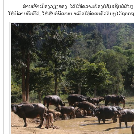
ທ່ານເຈົ້າເມືອງວຽງທອງ ໄດ້ໃຫ້ຄວາມຍ້ອງຍໍຊົມເຊີຍຕໍ່
ໃຫ້ມີລາຍຮັບທີ່ດີ, ໃຫ້ສືບຕໍ່ພັດທະນາເພື່ອໃຫ້ຄອບຄົວອື່ນໆໄດ້ຖອດ