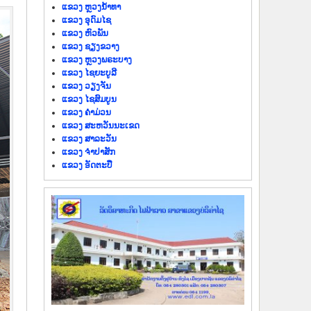
ແຂວງ ຫຼວງນໍ້າທາ
ແຂວງ ອຸດົມໄຊ
ແຂວງ ຫົວພັນ
ແຂວງ ຊຽງຂວາງ
ແຂວງ ຫຼວງພຣະບາງ
ແຂວງ ໄຊຍະບູລີ
ແຂວງ ວຽງຈັນ
ແຂວງ ໄຊສົມບູນ
ແຂວງ ຄຳມ່ວນ
ແຂວງ ສະຫວັນນະເຂດ
ແຂວງ ສາລະວັນ
ແຂວງ ຈຳປາສັກ
ແຂວງ ອັດຕະປື