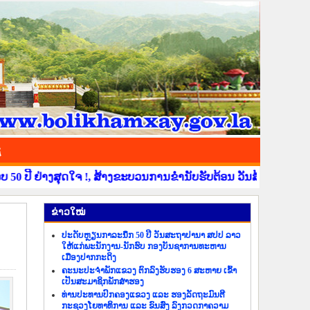
ຊ
ດໃຈ !, ສ້າງຂະບວນການຂໍ່ານັບຮັບຕ້ອນ ວັນສ້າງຕັ້ງແຂວງບໍລິຄຳໄຊ ຄົບ
​ຂ່າວ​ໃໝ່
ປະດັບຫຼຽນກາລະນຶກ 50 ປີ ວັນສະຖາປານາ ສປປ ລາວ
ໃຫ້ແກ່ພະນັກງານ-ນັກຮົບ ກອງບັນຊາການທະຫານ
ເມືອງປາກກະດິງ
ຄະນະປະຈຳພັກແຂວງ ຕົກລົງຮັບຮອງ 6 ສະຫາຍ ເຂົ້າ
ເປັນສະມາຊິກພັກສຳຮອງ
ທ່ານປະທານປົກຄອງແຂວງ ແລະ ຮອງລັດຖະມົນຕີ
ກະຊວງໂຍທາທິການ ແລະ ຂົນສົ່ງ ລົງກວດກາຄວາມ