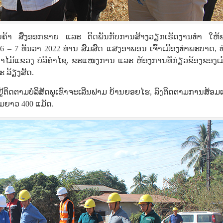
ັນສິນຄ້າ ສົ່ງອອກຂາຍ ແລະ ຕິດພັນກັບການສ້າງວຽກເຮັດງານທໍາ ໃຫ້
– 7 ທັນວາ 2022 ທ່ານ ສົມສົດ ແສງອາພອນ ເຈົ້າເມືອງທ່າພະບາດ, ທ
່າໄມ້ແຂວງ ບໍລິຄໍາໄຊ, ຂະແໜງການ ແລະ ຫ້ອງການທີ່ກ່ຽວຂ້ອງຂອງເມ
ະ ລ້ຽງສັດ.
ຸກຢູ້ຕິດຕາມບໍລິສັດພູເຂົາຈະເລີນຟາມ ບ້ານຍອຍໄຮ, ລົງຕິດຕາມການສ້ອ
າມຍາວ 400 ແມັດ.