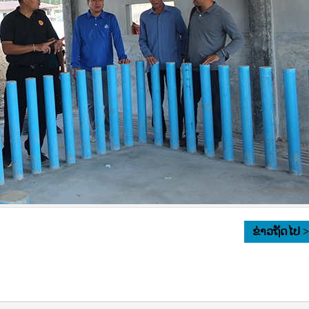
ຂ່າວຖັດໄປ 