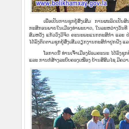
ເພື່ອເປັນການຊຸກຍູ້ສົ່ງເສີມ ການຜະລິດເປ
ກະສິກອນພາຍໃນເມືອງທ່າພະບາດ, ໃນລະຫວ່າງວັນທີ 6 
ສົມຫວັງ ແກ້ວວົງວິຈິດ ຄະນະພະແນກກະສິກໍາ ແລະ ປ
ໄດ້ລົງຕິດຕາມຊຸກຍູ້ສົ່ງເສີມວຽກງານກະສິກໍາປູກຝັງ ແລ
ໂອກາດນີ້ ທ່ານເຈົ້າເມືອງພ້ອມຄະນະ ໄດ້ລົງຊ
ແລະ ການກໍ່ສ້າງລະບົບຄອງເໝືອງ ບ້ານສີສົມໄຊ ມີຄວ