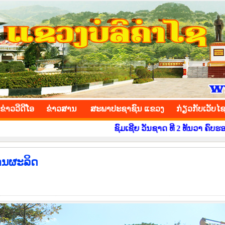
INCE
ຂ່າວ​ວີ​ດີ​ໂອ
​ຂ່າວ​ສານ
ສະພາປະຊາຊົນ ແຂວງ
​ກ່ຽວ​ກັບ​ເວັບ​ໄ
ຊົມເຊີຍ ວັນຊາດ ທີ 2 ທັນວາ ຄົບຮອບ 50 ປີ ຢ່າງສຸ
ການຜະລິດ