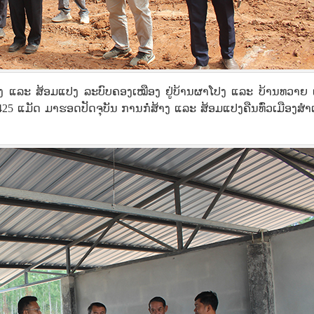
ໍ່ສ້າງ ແລະ ສ້ອມແປງ ລະບົບຄອງເໝືອງ ຢູ່ບ້ານຜາໂປງ ແລະ ບ້ານທວາຍ ເ
25 ແມັດ ມາຮອດປັດຈຸບັນ ການກໍ່ສ້າງ ແລະ ສ້ອມແປງຄືນທົ່ວເມືອງສໍາ