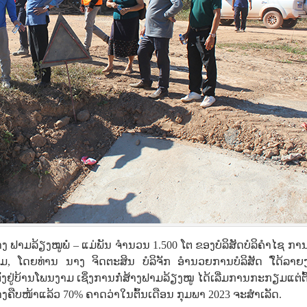
ງ ຟາມລ້ຽງໝູພໍ່ – ແມ່ພັນ ຈໍານວນ 1.500 ໂຕ ຂອງບໍລິສັດບໍລິຄໍາໄຊ ກາ
າມ, ໂດຍທ່ານ ນາງ ຈິດຕະສິນ ບໍລິຈັກ ອໍານວຍການບໍລິສັດ ໄົດ້ລາຍ
້ງຢູ່ບ້ານໂພນງາມ ເຊິ່ງການກໍ່ສ້າງຟາມລ້ຽງໝູ ໄດ້ເລີ່ມການກະກຽມແຕ່ຕົ
ໍ່ສ້າງຄືບໜ້າແລ້ວ 70% ຄາດວ່າໃນຕົ້ນເດືອນ ກຸມພາ 2023 ຈະສໍາເລັດ.