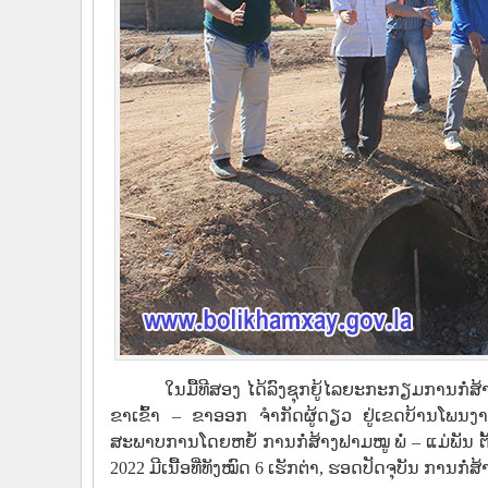
ໃນມື້ທີສອງ ໄດ້ລົງຊຸກຍູ້ໄລຍະກະກຽມການກໍ່ສ້າ
ຂາເຂົ້າ – ຂາອອກ ຈໍາກັດຜູ້ດຽວ ຢູ່ເຂດບ້ານໂພນງ
ສະພາບການໂດຍຫຍໍ້ ການກໍ່ສ້າງຟາມໝູ ພໍ່ – ແມ່ພັນ ຕັ
2022 ມີເນື້ອທີ່ທັງໝົດ 6 ເຮັກຕ່າ, ຮອດປັດຈຸບັນ ການກ