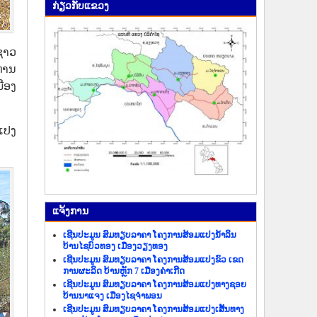
ກ່ຽວ​ກັບ​ແຂວງ
ຊາວ
່ານ
ືອງ
ມແປງ
ແຈ້ງ​ການ
ເຊີນປະມູນ ສົມທຽບລາຄາ ໂຄງການສ້ອມແປງນ້ຳລິນ
ບ້ານໄຊບົວທອງ ເມືອງວຽງທອງ
ເຊີນປະມູນ ສົມທຽບລາຄາ ໂຄງການສ້ອມແປງຂົວ ເຂດ
ການຜະລິດ ບ້ານຫຼັກ 7 ເມືອງຄຳເກີດ
ເຊີນປະມູນ ສົມທຽບລາຄາ ໂຄງການສ້ອມແປງທາງຊອຍ
ບ້ານນາແຈງ ເມືອງໄຊຈຳພອນ
ເຊີນປະມູນ ສົມທຽບລາຄາ ໂຄງການສ້ອມແປງເສັ້ນທາງ