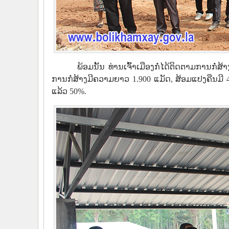
ພ້ອມນັ້ນ ທ່ານເຈົ້າເມືອງກໍ່ໄດ້ຕິດຕາມການກ
ການກໍ່ສ້າງມີຄວາມຍາວ 1.900 ແມັດ, ສ້ອມແປງຄືນມີ 4
ແລ້ວ 50%.