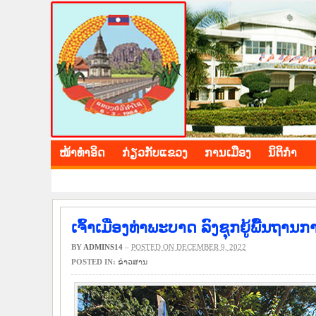
BOLIKHAMXAY PROV
ໜ້າ​ທຳ​ອິດ
​ກ່ຽວ​ກັບ​ແຂວງ
​ການ​ເມືອງ
ນິ​ຕິ​ກຳ
ເຈົ້າເມືອງທ່າພະບາດ ລົງຊຸກຍູ້ພື້ນຖານ
BY
ADMINS14
–
POSTED ON DECEMBER 9, 2022
POSTED IN:
​ຂ່າວ​ສານ