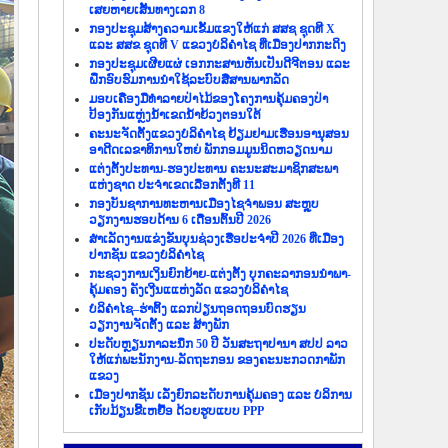
ເສຍຫາຍເສັ້ນທາງເລກ 8
ກອງປະຊຸມສ້າງຄວາມເຂັ້ມແຂງໃຫ້ແກ່ ສສຊ ຊຸດທີ X
ແລະ ສສຂ ຊຸດທີ V ແຂວງບໍລິຄຳໄຊ ທີ່ເມືອງປາກກະດິງ
ກອງປະຊຸມເຜີຍແຜ່ ເອກກະສານຫັນເປັນດີຈີຕອນ ແລະ
ຝຶກອົບຮົມການນຳໃຊ້ລະບົບສື່ສານພາກລັດ
ມອບເຄື່ອງມືທຳລາຍປ່າໄມ້ຂອງໂຄງການຄຸ້ມຄອງປ່າ
ປ້ອງກັນແຫຼ່ງນ້ຳເຂດນ້ຳຍ້ວງຕອນໃຕ້
ຄະນະຈັດຕັ້ງແຂວງບໍລິຄຳໄຊ ຢ້ຽມຢາມເຮືອນອານຸສອນ
ອາດີດເລຂາທິການໃຫຍ່ ພັກກອມມູນນິດຫວຽດນາມ
ແຕ່ງຕັ້ງປະທານ-ຮອງປະທານ ຄະນະສະມາຊິກສະພາ
ແຫ່ງຊາດ ປະຈຳເຂດເລືອກຕັ້ງທີ 11
ກອງບັນຊາການທະຫານເມືອງໄຊຈຳພອນ ສະຫຼຸບ
ວຽກງານຮອບດ້ານ 6 ເດືອນຕົ້ນປີ 2026
ສຳເລັດງານແຂ່ງຂັນບຸນຊ່ວງເຮືອປະຈຳປີ 2026 ທີ່ເມືອງ
ປາກຊັນ ແຂວງບໍລິຄຳໄຊ
ກະຊວງການເງິນຍົກຍ້າຍ-ແຕ່ງຕັ້ງ ບຸກຄະລາກອນນຳພາ-
ຄຸ້ມຄອງ ຄັງເງີນແແຫ່ງລັດ ແຂວງບໍລິຄຳໄຊ
ບໍລິຄຳໄຊ–ຮ່າຕິ້ງ ແລກປ່ຽນຖອດຖອນບົດຮຽນ
ວຽກງານຈັດຕັ້ງ ແລະ ສ້າງພັກ
ປະດັບຫຼຽນກາລະນຶກ 50 ປີ ວັນສະຖາປານາ ສປປ ລາວ
ໃຫ້ແກ່ພະນັກງານ-ລັດຖະກອນ ຂອງຄະນະກວດກາພັກ
ແຂວງ
ເມືອງປາກຊັນ ເລັ່ງຍົກລະດັບການຄຸ້ມຄອງ ແລະ ບໍລິການ
ເກັບມ້ຽນຂີ້ເຫຍື້ອ ດ້ວຍຮູບແບບ PPP