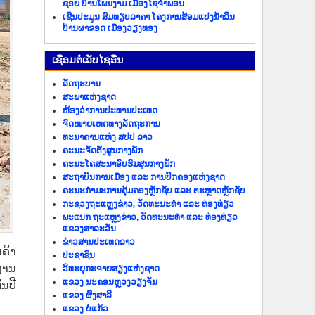
ຊອຍ ບ້ານໂພນງາມ ເມືອງໄຊຈຳພອນ
ເຊີນປະມູນ ສົມທຽບລາຄາ ໂຄງການສ້ອມແປງນ້ຳລິນ
ບ້ານຜາຂອດ ເມືອງວຽງທອງ
​ເຊື່ອມ​ຕໍ່​ເວັບ​ໄຊ​ອື່ນ
ລັດ​ຖະ​ບານ
ສະພາແຫ່ງຊາດ
ຫ້ອງວ່າການປະທານປະເທດ
ຈົດໝາຍເຫດທາງລັດຖະການ
ທະນາຄານແຫ່ງ ສປປ ລາວ
ຄະນະຈັດຕັ້ງສູນກາງພັກ
ຄະນະໂຄສະນາອົບຮົມສູນກາງພັກ
ສະຖາບັນການເມືອງ ແລະ ການປົກຄອງແຫ່ງຊາດ
ຄະນະ​ກຳມະການ​ຄຸ້ມ​ຄອງ​ຫຼັກ​ຊັບ ແລະ ຕະຫຼາດຫຼັກຊັບ
ກະຊວງຖະແຫຼງຂ່າວ, ວັດທະນະທຳ ແລະ ທ່ອງທ່ຽວ
ພະແນກ ຖະແຫຼງຂ່າວ, ວັດທະນະທຳ ແລະ ທ່ອງທ່ຽວ
ແຂວງສາລະວັນ
ຂ່າວ​ສານ​ປະ​ເທດ​ລາວ
ນຄ້າ
ປະ​ຊາ​ຊົນ
ງານ
ວິທະຍຸກະຈາຍສຽງແຫ່ງຊາດ
ແຂວງ ນະ​ຄອນຫຼວງວຽງ​ຈັນ
້ນປີ
ແຂວງ ຜົ້ງ​ສາ​ລີ
ແຂວງ ບໍ່​ແກ້ວ