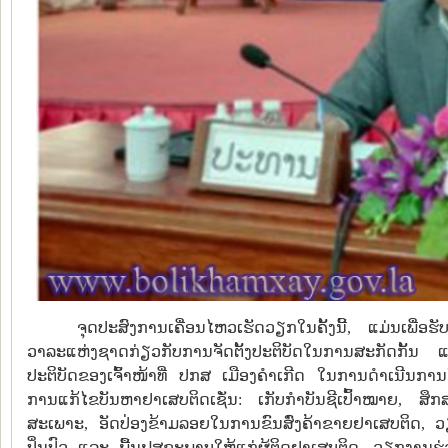
ຈຸດປະສົງການເຄື່ອນໄຫວເຮັດວຽກໃນຄັ້ງນີ້, ແມ່ນເພື
ວາລະແຫ່ງຊາດກ່ຽວກັບການຈັດຕັ້ງປະຕິບັດໃນການສະກັດກັ້ນ 
ປະຕິບັດຂອງເຈົ້າໜ້າທີ່ ປກສ ເມືອງຄຳເກີດ ໃນການດຳເນີນກາ
ການແກ້ໄຂບັນຫາຢາເສບຕິດເຊັ່ນ: ເກັບກຳບັນຊີເປົ້າໝາຍ, ສຶກ
ສະເພາະ, ອັດປ່ອງຂ້າມລອຍໃນການຂົນສົ່ງຄ້າຂາຍຢາເສບຕິດ
ປິ່ນປົວ ແລະ ພື້ນຟູສຸຂະພາບໃຫ້ແກ່ຜູ້ຕິດຢາເສບຕິດ, ວຽກງານ