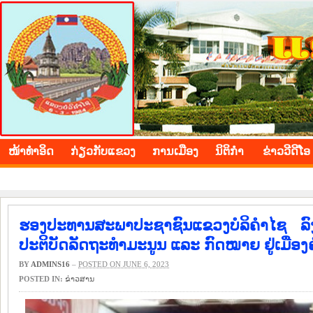
BOLIKHAMXAY PROVINCE
ໜ້າ​ທຳ​ອິດ
​ກ່ຽວ​ກັບ​ແຂວງ
​ການ​ເມືອງ
ນິ​ຕິ​ກຳ
ຂ່າວ​ວີ​ດີ​ໂອ
ຮອງປະທານສະພາປະຊາຊົນແຂວງບໍລິຄໍາໄຊ ລົ
ປະຕິບັດລັດຖະທໍາມະນູນ ແລະ ກົດໝາຍ ຢູ່ເມືອງ
BY
ADMINS16
–
POSTED ON JUNE 6, 2023
POSTED IN:
​ຂ່າວ​ສານ