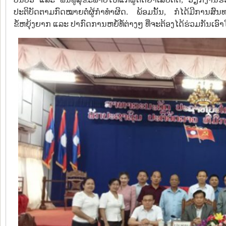
ປະຕິບັດຕາມກົດໝາຍຕໍ່ຜູ້ກຳທໍາຜິດ. ພ້ອມນັ້ນ, ກໍໄດ້ມີກາ
ຂໍ້ຫຍຸ້ງຍາກ ແລະ ປາກົດການຫຍໍ້ທໍ້ຕ່າງໆ ທີ່ຈະຕ້ອງໄດ້ຮ່ວມກັນເອົາ