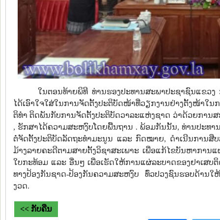
ໃນຕອນທ້າຍພິທີ ທ່ານຮອງປະທານສະພາປະຊາຊົນແຂວງ ກໍໄ
ໄດ້ເອົາໃຈໃສ່ໃນການຈັດຕັ້ງປະຕິບັດໜ້າທີ່ວຽກງານຢ່າງຕັ້ງໜ້າໃ
ຕິທໍາ ຕິດພັນກັບການຈັດຕັ້ງປະຕິບັດວາລະແຫ່ງຊາດ ວ່າດ້ວຍການ
, ຮັກສາໄດ້ຄວາມສະຫງົບໂດຍພື້ນຖານ . ພ້ອມກັນນັ້ນ, ທ່ານປະທານ
ຕໍ່ຈັດຕັ້ງປະຕິບັດລັດຖະທໍາມະນູນ ແລະ ກົດໝາຍ, ດໍາເນີນການສືບສ
ມ້າງລາຍຄະດີຕາມສາຍຕັ້ງວິຊາສະເພາະ ເພື່ອແກ້ໄຂບັນຫາການແຜ
ໃບກະທ້ອມ ແລະ ອື່ນໆ ເພື່ອເຮັດໃຫ້ການແຜ່ລະບາດຂອງຢາເສບຕິດ
ທາງປ້ອງກັນຊາດ-ປ້ອງກັນຄວາມສະຫງົບ ທົ່ວປວງຊົນຮອບດ້ານໃຫ້ໜ
ງວດ.
<< ກັບຄືນ