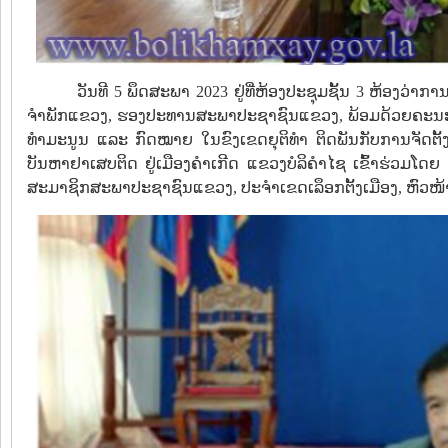
ວັນທີ 5 ພຶດສະພາ 2023 ຢູ່ທີ່ຫ້ອງປະຊຸມຊັ້ນ 3 ຫ້ອງວ່າ
ຈໍາພັກແຂວງ, ຮອງປະທານສະພາປະຊາຊົນແຂວງ, ພ້ອມດ້ວຍຄະນະ ໄ
ທໍາມະນູນ ແລະ ກົດໝາຍ ໃນຂົງເຂດຍຸຕິທໍາ ຕິດພັນກັບການຈັດຕັ
ບັນຫາຢາເສບຕິດ ຢູ່ເມືອງຄຳເກີດ ແຂວງບໍລິຄໍາໄຊ ເຂົ້າຮ່ວມໂດຍ 
ສະມາຊິກສະພາປະຊາຊົນແຂວງ, ປະຈໍາເຂດເລຶອກຕັ້ງເມືອງ, ຫົວໜ້າ-