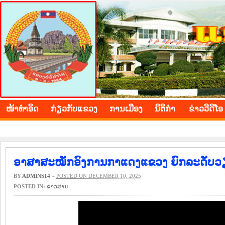
BOLIKHAMXAY PROVINCE
ໜ້າ​ທຳ​ອິດ
​ກ່ຽວ​ກັບ​ແຂວງ
​ການ​ເມືອງ
ນິ​ຕິ​ກຳ
ຂ່າວ​ວີ​ດີ​ໂອ
ອາສາສະໝັກອົງການກາແດງແຂວງ ຍົກລະດັບວຽ
BY
ADMINS14
–
POSTED ON DECEMBER 10, 2025
POSTED IN:
​ຂ່າວ​ສານ