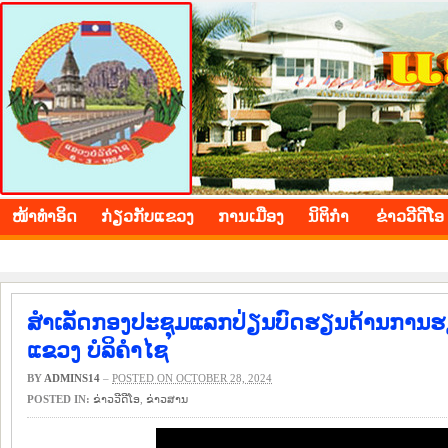
BOLIKHAMXAY PROVINCE
ໜ້າ​ທຳ​ອິດ
​ກ່ຽວ​ກັບ​ແຂວງ
​ການ​ເມືອງ
ນິ​ຕິ​ກຳ
ຂ່າວ​ວີ​ດີ​ໂອ
ສຳເລັດກອງປະຊຸມແລກປ່ຽນບົດຮຽນດ້ານການຮຽນ
ແຂວງ ບໍລິຄຳໄຊ
BY
ADMINS14
–
POSTED ON OCTOBER 28, 2024
POSTED IN:
ຂ່າວ​ວີ​ດີ​ໂອ
,
​ຂ່າວ​ສານ