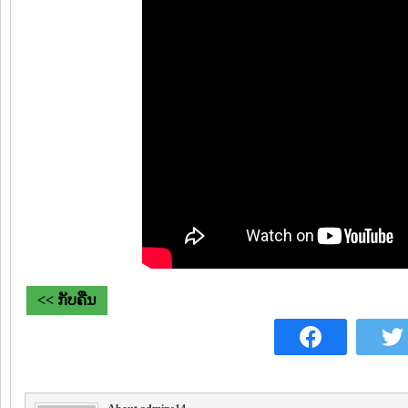
<< ກັບຄືນ