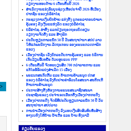
ວຽກງານຮອບດ້ານ 6 ເດືອນຕົ້ນປີ 2026
ສຳເລັດງານແຂ່ງຂັນບຸນຊ່ວງເຮືອປະຈຳປີ 2026 ທີ່ເມືອງ
ປາກຊັນ ແຂວງບໍລິຄຳໄຊ
ກະຊວງການເງິນຍົກຍ້າຍ-ແຕ່ງຕັ້ງ ບຸກຄະລາກອນນຳພາ-
ຄຸ້ມຄອງ ຄັງເງີນແແຫ່ງລັດ ແຂວງບໍລິຄຳໄຊ
ບໍລິຄຳໄຊ–ຮ່າຕິ້ງ ແລກປ່ຽນຖອດຖອນບົດຮຽນ
ວຽກງານຈັດຕັ້ງ ແລະ ສ້າງພັກ
ປະດັບຫຼຽນກາລະນຶກ 50 ປີ ວັນສະຖາປານາ ສປປ ລາວ
ໃຫ້ແກ່ພະນັກງານ-ລັດຖະກອນ ຂອງຄະນະກວດກາພັກ
ແຂວງ
ເມືອງປາກຊັນ ເລັ່ງຍົກລະດັບການຄຸ້ມຄອງ ແລະ ບໍລິການ
ເກັບມ້ຽນຂີ້ເຫຍື້ອ ດ້ວຍຮູບແບບ PPP
6 ເດືອນຕົ້ນປີ ຈົດທະບຽນສິດ 700 ກວ່າລາຍການ ແລະ
ແກ້ໄຂຂໍ້ຂັດແຍ່ງສຳເລັດ 15 ເລື່ອງ
ພະແນກສະກັດກັ້ນ ແລະ ຕ້ານການຄ້າມະນຸດ ປກສ
ແຂວງ ບໍລິຄຳໄຊ ລົງຕິດປາຍຄຳຂັວນໂຄສະນາ-ສະຕິກເກີ
ຕ້ານການຄ້າມະນຸດ
>>
ປະກາດສ້າງຕັ້ງຫ້ອງການຄະນະສະມາຊິກສະພາ
ປະຊາຊົນແຂວງ ປະຈຳເຂດເລືອກຕັ້ງເມືອງປາກກະດິງ
ເມືອງປາກກະດິງ ຈັດພິທີປະດັບຫຼຽນກາລະນຶກ 50 ປີ ວັນ
ສະຖາປານາ ສປປລາວ
ການນຳເມືອງປາກກະດິງ ລົງມອບເງີນສົດສົມທົບທຶນສ້າງ
ທາງເບຕົງໃຫ້ບ້ານ ນ້ຳເດື່ອ ແລະ ບ້ານ ທົ່ງນາມີ
ກ່ຽວ​ກັບ​ແຂວງ