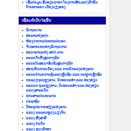
ເຊີນປະມູນ ສົມທຽບລາຄາ ໂຄງການສ້ອມແປງນ້ຳລິນ
ບ້ານຜາຂອດ ເມືອງວຽງທອງ
​ເຊື່ອມ​ຕໍ່​ເວັບ​ໄຊ​ອື່ນ
ລັດ​ຖະ​ບານ
ສະພາແຫ່ງຊາດ
ຫ້ອງວ່າການປະທານປະເທດ
ຈົດໝາຍເຫດທາງລັດຖະການ
ທະນາຄານແຫ່ງ ສປປ ລາວ
ຄະນະຈັດຕັ້ງສູນກາງພັກ
ຄະນະໂຄສະນາອົບຮົມສູນກາງພັກ
ສະຖາບັນການເມືອງ ແລະ ການປົກຄອງແຫ່ງຊາດ
ຄະນະ​ກຳມະການ​ຄຸ້ມ​ຄອງ​ຫຼັກ​ຊັບ ແລະ ຕະຫຼາດຫຼັກຊັບ
ກະຊວງຖະແຫຼງຂ່າວ, ວັດທະນະທຳ ແລະ ທ່ອງທ່ຽວ
ພະແນກ ຖະແຫຼງຂ່າວ, ວັດທະນະທຳ ແລະ ທ່ອງທ່ຽວ
ແຂວງສາລະວັນ
ຂ່າວ​ສານ​ປະ​ເທດ​ລາວ
ປະ​ຊາ​ຊົນ
ວິທະຍຸກະຈາຍສຽງແຫ່ງຊາດ
ແຂວງ ນະ​ຄອນຫຼວງວຽງ​ຈັນ
ແຂວງ ຜົ້ງ​ສາ​ລີ
ແຂວງ ບໍ່​ແກ້ວ
ແຂວງ ຫຼວງນໍ້າທາ