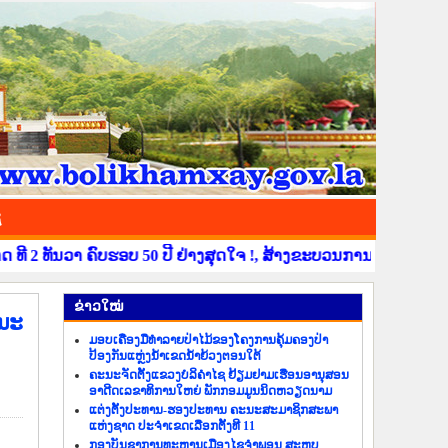
ຊ
ທັນວາ ຄົບຮອບ 50 ປີ ຢ່າງສຸດໃຈ !, ສ້າງຂະບວນການຂໍ່ານັບຮັບຕ້ອນ ວ
​ຂ່າວ​ໃໝ່
ະນະ
ມອບເຄື່ອງມືທຳລາຍປ່າໄມ້ຂອງໂຄງການຄຸ້ມຄອງປ່າ
ປ້ອງກັນແຫຼ່ງນ້ຳເຂດນ້ຳຍ້ວງຕອນໃຕ້
ຄະນະຈັດຕັ້ງແຂວງບໍລິຄຳໄຊ ຢ້ຽມຢາມເຮືອນອານຸສອນ
ອາດີດເລຂາທິການໃຫຍ່ ພັກກອມມູນນິດຫວຽດນາມ
ແຕ່ງຕັ້ງປະທານ-ຮອງປະທານ ຄະນະສະມາຊິກສະພາ
ແຫ່ງຊາດ ປະຈຳເຂດເລືອກຕັ້ງທີ 11
ກອງບັນຊາການທະຫານເມືອງໄຊຈຳພອນ ສະຫຼຸບ