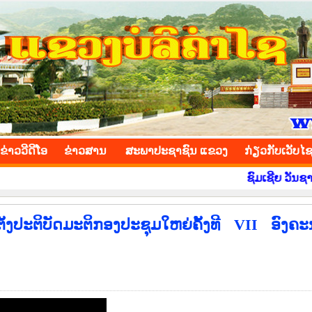
INCE
ຂ່າວ​ວີ​ດີ​ໂອ
​ຂ່າວ​ສານ
ສະພາປະຊາຊົນ ແຂວງ
​ກ່ຽວ​ກັບ​ເວັບ​ໄ
ຊົມເຊີຍ ວັນຊາດ ທີ 2 
ັ້ງປະຕິບັດມະຕິກອງປະຊຸມໃຫຍ່ຄັ້ງທີ VII ອົງຄ