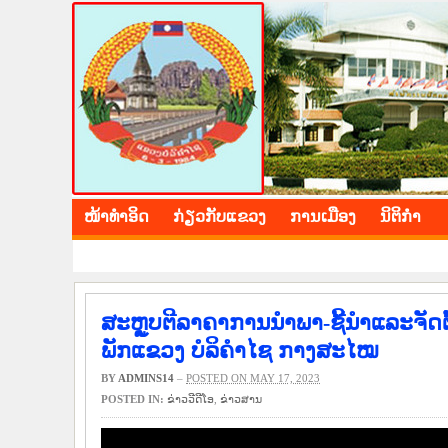
BOLIKHAMXAY PROV
ໜ້າ​ທຳ​ອິດ
​ກ່ຽວ​ກັບ​ແຂວງ
​ການ​ເມືອງ
ນິ​ຕິ​ກຳ
ສະຫຼູບຕີລາຄາການນຳພາ-ຊີ້ນຳແລະຈັດຕ
ພັກແຂວງ ບໍລິຄຳໄຊ ກາງສະໄໝ
BY
ADMINS14
–
POSTED ON MAY 17, 2023
POSTED IN:
ຂ່າວ​ວີ​ດີ​ໂອ
,
​ຂ່າວ​ສານ