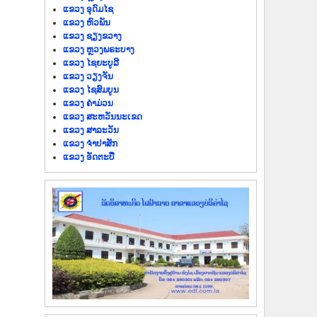
ແຂວງ ອຸດົມໄຊ
ແຂວງ ຫົວພັນ
ແຂວງ ຊຽງຂວາງ
ແຂວງ ຫຼວງພຣະບາງ
ແຂວງ ໄຊຍະບູລີ
ແຂວງ ວຽງຈັນ
ແຂວງ ໄຊສົມບູນ
ແຂວງ ຄຳມ່ວນ
ແຂວງ ສະຫວັນນະເຂດ
ແຂວງ ສາລະວັນ
ແຂວງ ຈຳປາສັກ
ແຂວງ ອັດຕະປື