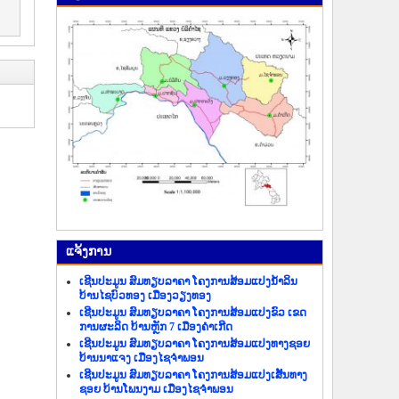
ແຈ້ງ​ການ
ເຊີນປະມູນ ສົມທຽບລາຄາ ໂຄງການສ້ອມແປງນ້ຳລິນ
ບ້ານໄຊບົວທອງ ເມືອງວຽງທອງ
ເຊີນປະມູນ ສົມທຽບລາຄາ ໂຄງການສ້ອມແປງຂົວ ເຂດ
ການຜະລິດ ບ້ານຫຼັກ 7 ເມືອງຄຳເກີດ
ເຊີນປະມູນ ສົມທຽບລາຄາ ໂຄງການສ້ອມແປງທາງຊອຍ
ບ້ານນາແຈງ ເມືອງໄຊຈຳພອນ
ເຊີນປະມູນ ສົມທຽບລາຄາ ໂຄງການສ້ອມແປງເສັ້ນທາງ
ຊອຍ ບ້ານໂພນງາມ ເມືອງໄຊຈຳພອນ