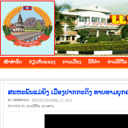
BOLIKHAMXAY PROVINCE
ໜ້າ​ທຳ​ອິດ
​ກ່ຽວ​ກັບ​ແຂວງ
​ການ​ເມືອງ
ນິ​ຕິ​ກຳ
ຂ່າວ​ວີ​ດີ​ໂອ
ສະຫະພັນແມ່ຍິງ ເມືອງປາກກະດິງ ທາບທາມບຸກ
BY
ADMINS14
–
POSTED ON APRIL 27, 2025
POSTED IN:
ຂ່າວ​ວີ​ດີ​ໂອ
,
​ຂ່າວ​ສານ