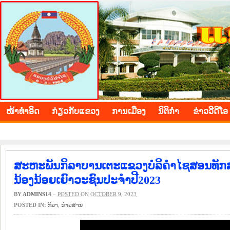
BOLIKHAMXAY PROVINCE
ໜ້າ​ທຳ​ອິດ
​ກ່ຽວ​ກັບ​ແຂວງ
​ການ​ເມືອງ
ນິ​ຕິ​ກຳ
ຂ່າວ​ວີ​ດີ​ໂອ
ສະຫະພັນກິລາບານເຕະແຂວງບໍລິຄຳໄຊສອນທັກສະກ
ນ້ອງນ້ອຍເຍົາວະຊົນປະຈຳປີ2023
BY
ADMINS14
–
POSTED ON OCTOBER 9, 2023
POSTED IN:
​ກິ​ລາ
,
​ຂ່າວ​ສານ