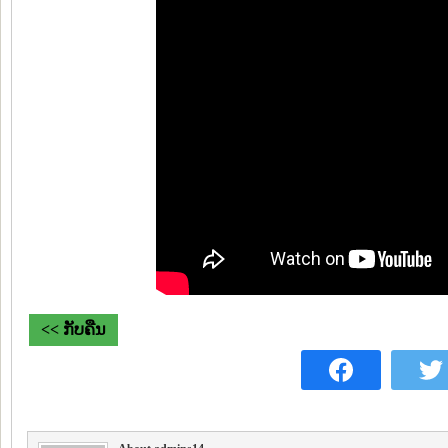
<< ກັບຄືນ