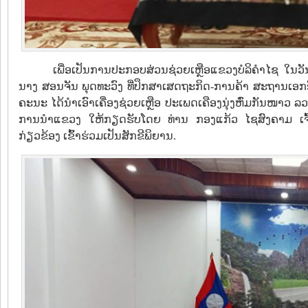
ເພື່ອເປັນການປະກອບສ່ວນຊ່ວຍເຫຼືອແຂວງບໍລິຄຳໄຊ ໃນວັ
ນາງ ສອນຈັນ ພຸດທະວົງ ທີ່ປຶກສາເສດຖະກິດ-ການຄ້າ ສະຖານເ
ຄະນະ ໄດ້ນໍາເອົາເຄື່ອງຊ່ວຍເຫຼືອ ປະເພດເຄືອງນຸ່ງຫົ່ມກັນໜາວ 
ການນໍາແຂວງ ໃຫ້ກຽດຮັບໂດຍ ທ່ານ ກອງແກ້ວ ໄຊສົງຄາມ ເຈ
ກ່ຽວຂ້ອງ ເຂົ້າຮ່ວມເປັນສັກຂີພິຍານ.