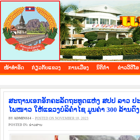
BOLIKHAMXAY PROVINCE
ໜ້າ​ທຳ​ອິດ
​ກ່ຽວ​ກັບ​ແຂວງ
​ການ​ເມືອງ
ນິ​ຕິ​ກຳ
ຂ່າວ​ວີ​ດີ​ໂອ
ສະຖານເອກອັກຄະລັດຖະທູດແຫ່ງ ສປປ ລາວ ປະຈ
ໄພໜາວ ໃຫ້ແຂວງບໍລິຄຳໄຊ ມູນຄ່າ 300 ລ້ານດົງ
BY
ADMINS14
–
POSTED ON NOVEMBER 18, 2023
POSTED IN:
​ຂ່າວ​ສານ