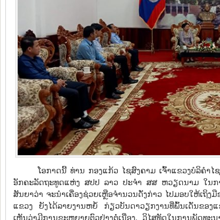
ໂອກາດນີ້ ທ່ານ ກອງແກ້ວ ໄຊສົງຄາມ ເຈົ້າແຂວງບໍລິຄໍ
ອັກຄະລັດຖະທູດແຫ່ງ ສປປ ລາວ ປະຈຳ ສສ ຫວຽດນາມ ໃນການປະກ
ສັນຍາວ່າ ຈະນຳເຄື່ອງຊ່ວຍເຫຼືອຈໍານວນດັ່ງກ່າວ ໄປມອບໃຫ້ເຖິງມືຂອ
ແຂວງ ຍັງໄດ້ລາຍງານຫຍໍ້ ກ່ຽວບັນດາວຽກງານທີ່ພົ້ນເດັ່ນຂອ
ເຫັນວ່າມີການຂະຫຍາຍຕົວຢ່າງຕໍ່ເນື່ອງ, ວິໄສທັດໃນການພັດທະນ