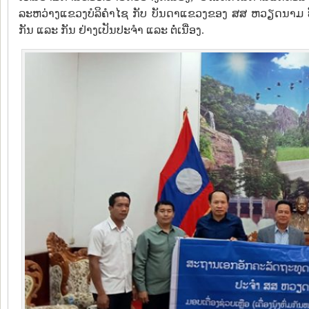
ລະຫວ່າງແຂວງບໍລິຄຳໄຊ ກັບ ບັນດາແຂວງຂອງ ສສ ຫວຽດນາມ ທີ່ຢາ
ກັນ ແລະ ກັນ ຢ່າງເປັນປະຈຳ ແລະ ຕໍ່ເນື່ອງ.