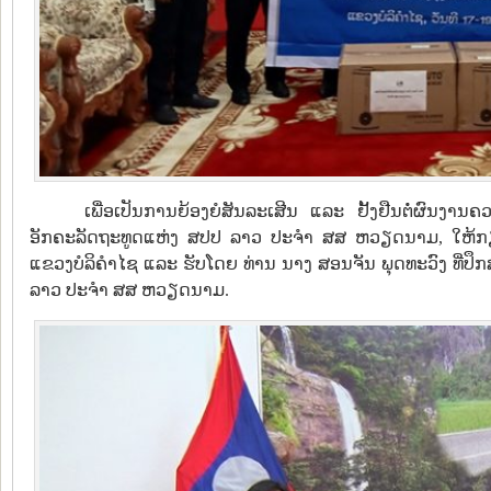
ເພື່ອເປັນການຍ້ອງຍໍສັນລະເສີນ ແລະ ຢັ້ງຢືນຕໍ່ຜົນງາ
ອັກຄະລັດຖະທູດແຫ່ງ ສປປ ລາວ ປະຈຳ ສສ ຫວຽດນາມ, ໃຫ້ກຽດມ
ແຂວງບໍລິຄໍາໄຊ ແລະ ຮັບໂດຍ ທ່ານ ນາງ ສອນຈັນ ພຸດທະວົງ ທີ່
ລາວ ປະຈຳ ສສ ຫວຽດນາມ.