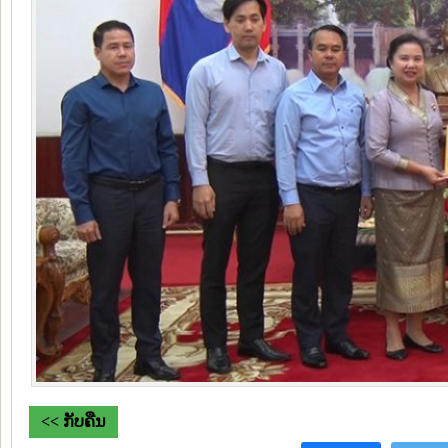
<< ກັບຄືນ