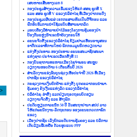
ເສຍຫາຍເສັ້ນທາງເລກ 8
ກອງປະຊຸມສ້າງຄວາມເຂັ້ມແຂງໃຫ້ແກ່ ສສຊ ຊຸດທີ X
ແລະ ສສຂ ຊຸດທີ V ແຂວງບໍລິຄຳໄຊ ທີ່ເມືອງປາກກະດິງ
ກອງປະຊຸມເຜີຍແຜ່ ເອກກະສານຫັນເປັນດີຈີຕອນ ແລະ
ຝຶກອົບຮົມການນຳໃຊ້ລະບົບສື່ສານພາກລັດ
ມອບເຄື່ອງມືທຳລາຍປ່າໄມ້ຂອງໂຄງການຄຸ້ມຄອງປ່າ
ປ້ອງກັນແຫຼ່ງນ້ຳເຂດນ້ຳຍ້ວງຕອນໃຕ້
ຄະນະຈັດຕັ້ງແຂວງບໍລິຄຳໄຊ ຢ້ຽມຢາມເຮືອນອານຸສອນ
ອາດີດເລຂາທິການໃຫຍ່ ພັກກອມມູນນິດຫວຽດນາມ
ແຕ່ງຕັ້ງປະທານ-ຮອງປະທານ ຄະນະສະມາຊິກສະພາ
ແຫ່ງຊາດ ປະຈຳເຂດເລືອກຕັ້ງທີ 11
ກອງບັນຊາການທະຫານເມືອງໄຊຈຳພອນ ສະຫຼຸບ
ວຽກງານຮອບດ້ານ 6 ເດືອນຕົ້ນປີ 2026
ສຳເລັດງານແຂ່ງຂັນບຸນຊ່ວງເຮືອປະຈຳປີ 2026 ທີ່ເມືອງ
ປາກຊັນ ແຂວງບໍລິຄຳໄຊ
ກະຊວງການເງິນຍົກຍ້າຍ-ແຕ່ງຕັ້ງ ບຸກຄະລາກອນນຳພາ-
ຄຸ້ມຄອງ ຄັງເງີນແແຫ່ງລັດ ແຂວງບໍລິຄຳໄຊ
>>
ບໍລິຄຳໄຊ–ຮ່າຕິ້ງ ແລກປ່ຽນຖອດຖອນບົດຮຽນ
ວຽກງານຈັດຕັ້ງ ແລະ ສ້າງພັກ
ປະດັບຫຼຽນກາລະນຶກ 50 ປີ ວັນສະຖາປານາ ສປປ ລາວ
ໃຫ້ແກ່ພະນັກງານ-ລັດຖະກອນ ຂອງຄະນະກວດກາພັກ
ແຂວງ
ເມືອງປາກຊັນ ເລັ່ງຍົກລະດັບການຄຸ້ມຄອງ ແລະ ບໍລິການ
ເກັບມ້ຽນຂີ້ເຫຍື້ອ ດ້ວຍຮູບແບບ PPP