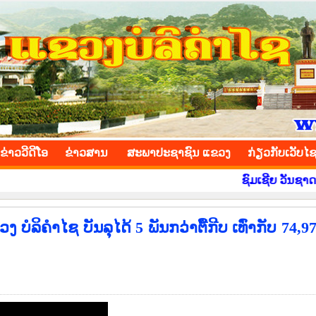
INCE
ຂ່າວ​ວີ​ດີ​ໂອ
​ຂ່າວ​ສານ
ສະພາປະຊາຊົນ ແຂວງ
​ກ່ຽວ​ກັບ​ເວັບ​ໄ
ຊົມເຊີຍ ວັນຊາດ ທີ 2
ິຄຳໄຊ ບັນລຸໄດ້ 5 ພັນກວ່າຕື້ກີບ ເທົ່າກັບ 74,