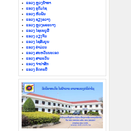
ແຂວງ ຫຼວງນໍ້າທາ
ແຂວງ ອຸດົມໄຊ
ແຂວງ ຫົວພັນ
ແຂວງ ຊຽງຂວາງ
ແຂວງ ຫຼວງພຣະບາງ
ແຂວງ ໄຊຍະບູລີ
ແຂວງ ວຽງຈັນ
ແຂວງ ໄຊສົມບູນ
ແຂວງ ຄຳມ່ວນ
ແຂວງ ສະຫວັນນະເຂດ
ແຂວງ ສາລະວັນ
ແຂວງ ຈຳປາສັກ
ແຂວງ ອັດຕະປື