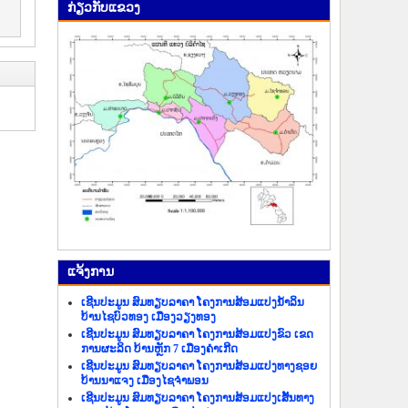
ກ່ຽວ​ກັບ​ແຂວງ
ແຈ້ງ​ການ
ເຊີນປະມູນ ສົມທຽບລາຄາ ໂຄງການສ້ອມແປງນ້ຳລິນ
ບ້ານໄຊບົວທອງ ເມືອງວຽງທອງ
ເຊີນປະມູນ ສົມທຽບລາຄາ ໂຄງການສ້ອມແປງຂົວ ເຂດ
ການຜະລິດ ບ້ານຫຼັກ 7 ເມືອງຄຳເກີດ
ເຊີນປະມູນ ສົມທຽບລາຄາ ໂຄງການສ້ອມແປງທາງຊອຍ
ບ້ານນາແຈງ ເມືອງໄຊຈຳພອນ
ເຊີນປະມູນ ສົມທຽບລາຄາ ໂຄງການສ້ອມແປງເສັ້ນທາງ