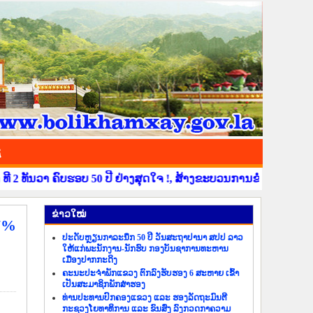
ຊ
 ທັນວາ ຄົບຮອບ 50 ປີ ຢ່າງສຸດໃຈ !, ສ້າງຂະບວນການຂໍ່ານັບຮັບຕ້ອນ ວ
​ຂ່າວ​ໃໝ່
97%
ປະດັບຫຼຽນກາລະນຶກ 50 ປີ ວັນສະຖາປານາ ສປປ ລາວ
ໃຫ້ແກ່ພະນັກງານ-ນັກຮົບ ກອງບັນຊາການທະຫານ
ເມືອງປາກກະດິງ
ຄະນະປະຈຳພັກແຂວງ ຕົກລົງຮັບຮອງ 6 ສະຫາຍ ເຂົ້າ
ເປັນສະມາຊິກພັກສຳຮອງ
ທ່ານປະທານປົກຄອງແຂວງ ແລະ ຮອງລັດຖະມົນຕີ
ກະຊວງໂຍທາທິການ ແລະ ຂົນສົ່ງ ລົງກວດກາຄວາມ