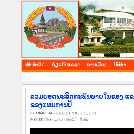
BOLIKHAMXAY PROV
ໜ້າ​ທຳ​ອິດ
​ກ່ຽວ​ກັບ​ແຂວງ
​ການ​ເມືອງ
ນິ​ຕິ​ກຳ
ລວມຍອດພະລິດຕະພັນພາຍໃນຂອງ ແຂວງ ບໍລ
ຂອງແຜນການປິ
BY
ADMINS14
–
POSTED ON JULY 31, 2023
POSTED IN:
​ຂ່າວ​ສານ
,
​ເສດ​ຖະ​ກິດ-ສັງ​ຄົມ