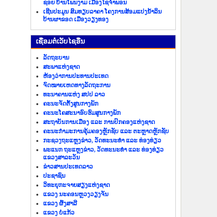
ຊອຍ ບ້ານໂພນງາມ ເມືອງໄຊຈຳພອນ
ເຊີນປະມູນ ສົມທຽບລາຄາ ໂຄງການສ້ອມແປງນ້ຳລິນ
ບ້ານຜາຂອດ ເມືອງວຽງທອງ
​ເຊື່ອມ​ຕໍ່​ເວັບ​ໄຊ​ອື່ນ
ລັດ​ຖະ​ບານ
ສະພາແຫ່ງຊາດ
ຫ້ອງວ່າການປະທານປະເທດ
ຈົດໝາຍເຫດທາງລັດຖະການ
ທະນາຄານແຫ່ງ ສປປ ລາວ
ຄະນະຈັດຕັ້ງສູນກາງພັກ
ຄະນະໂຄສະນາອົບຮົມສູນກາງພັກ
ສະຖາບັນການເມືອງ ແລະ ການປົກຄອງແຫ່ງຊາດ
ຄະນະ​ກຳມະການ​ຄຸ້ມ​ຄອງ​ຫຼັກ​ຊັບ ແລະ ຕະຫຼາດຫຼັກຊັບ
ກະຊວງຖະແຫຼງຂ່າວ, ວັດທະນະທຳ ແລະ ທ່ອງທ່ຽວ
ພະແນກ ຖະແຫຼງຂ່າວ, ວັດທະນະທຳ ແລະ ທ່ອງທ່ຽວ
ແຂວງສາລະວັນ
ຂ່າວ​ສານ​ປະ​ເທດ​ລາວ
ປະ​ຊາ​ຊົນ
ວິທະຍຸກະຈາຍສຽງແຫ່ງຊາດ
ແຂວງ ນະ​ຄອນຫຼວງວຽງ​ຈັນ
ແຂວງ ຜົ້ງ​ສາ​ລີ
ແຂວງ ບໍ່​ແກ້ວ