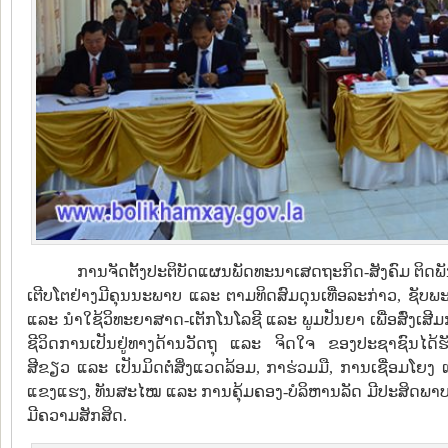
ການຈັດຕັ້ງປະຕິບັດແຜນພັດທະນາເສດຖະກິດ-ສັງຄົມ ຕິດພັ
ເຕີບໂຕຢ່າງມີຄຸນນະພາບ ແລະ ຕາມທິດສົມດຸນເທື່ອລະກ່າວ, ຊັບພ
ແລະ ນໍາໃຊ້ວິທະຍາສາດ-ເຕັກໂນໂລຊີ ແລະ ພູມປັນຍາ ເພື່ອສົ່ງເສີ
ຊີວິດການເປັນຢູ່ທາງດ້ານວັດຖຸ ແລະ ຈິດໃຈ ຂອງປະຊາຊົນໄດ້ຮັ
ສີຂຽວ ແລະ ເປັນມິດຕໍ່ສິ່ງແວດລ້ອມ, ກາຮ່ວມມື, ການເຊື່ອມ
ແຂງແຮງ, ທັນສະໄໝ ແລະ ການຄຸ້ມຄອງ-ບໍລິຫານລັດ ມີປະສິດພາບ 
ມີຄວາມສັກສິດ.