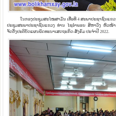
ໃນກອງປະຊຸມສະໄໝສາມັນ ເທື່ອທີ 4 ສະພາປະຊາຊົນແຂວງບໍລິຄ
ປະຊຸມສະພາປະຊາຊົນແຂວງ ທ່ານ ໄຊອໍາພອນ ສີຫາວົງ ຫົວ
ຈັດຕັ້ງປະຕິບັດແຜນພັດທະນາເສດຖະກິດ-ສັງຄົມ ປະຈໍາປີ 2022.