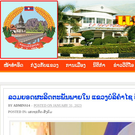
BOLIKHAMXAY PROVINCE
ໜ້າ​ທຳ​ອິດ
​ກ່ຽວ​ກັບ​ແຂວງ
​ການ​ເມືອງ
ນິ​ຕິ​ກຳ
ຂ່າວ​ວີ​ດີ​ໂອ
ລວມຍອດຜະລິດຕະພັນພາຍໃນ ແຂວງບໍລິຄຳໄຊ ບັນລ
BY
ADMINS14
–
POSTED ON JANUARY 31, 2023
POSTED IN:
​ເສດ​ຖະ​ກິດ-ສັງ​ຄົມ