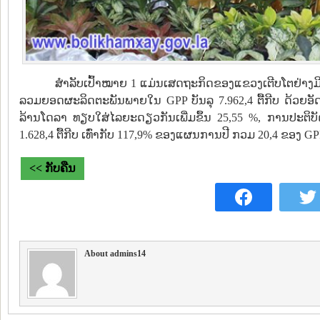
ສຳລັບເປົ້າໝາຍ 1 ແມ່ນເສດຖະກິດຂອງແຂວງເຕີບໂຕຢ່າງມີ
ລວມຍອດຜະລິດຕະພັນພາຍໃນ GPP ບັນລຸ 7.962,4 ຕື້ກີບ ດ້ວຍອັດຕ
ລ້ານໂດລາ ທຽບໃສ່ໄລຍະດຽວກັນເພີ່ມຂຶ້ນ 25,55 %, ການປະຕິບັດລ
1.628,4 ຕື້ກີບ ເທົ່າກັບ 117,9% ຂອງແຜນການປີ ກວມ 20,4 ຂອງ GP
<< ກັບຄືນ
About admins14