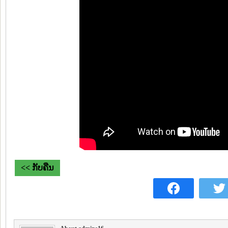
<< ກັບຄືນ