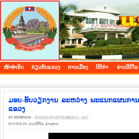
BOLIKHAMXAY PROVINCE
ໜ້າ​ທຳ​ອິດ
​ກ່ຽວ​ກັບ​ແຂວງ
​ການ​ເມືອງ
ນິ​ຕິ​ກຳ
ຂ່າວ​ວີ​ດີ​ໂອ
ມອບ-ຮັບວຽກງານ ລະຫວ່າງ ພະແນກແຜນການ 
ແຂວງ
BY
ADMINS16
–
POSTED ON SEPTEMBER 11, 2025
POSTED IN:
ຂ່າວ​ວີ​ດີ​ໂອ
,
​ຂ່າວ​ສານ