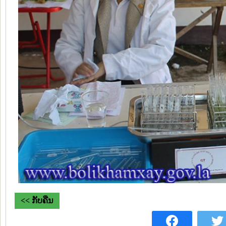
<< ກັບຄືນ