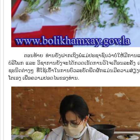
ຕອນທ້າຍ ທ່ານຍັງຝາກເຖິງພໍ່ແມ່ປະຊາຊົນວ່າບໍ່ໃຫ້ມີການ
ບໍລິໂພກ ແລະ ວິຊາການຍັງຈະໄດ້ກວດເຮັດການວິໄຈເດືອນລະຄັ້ງ ເພື່ອ
ຊະນິດຕ່າງໆ ທີ່ໃຊ້ເຂົ້າໃນການບົວລະບັດພືດຜັກແມ່ນມີຄວາມສ່ຽງຫ
ໂຕເອງ ເພື່ອຄວາມປອດໄພຂອງທ່ານ.