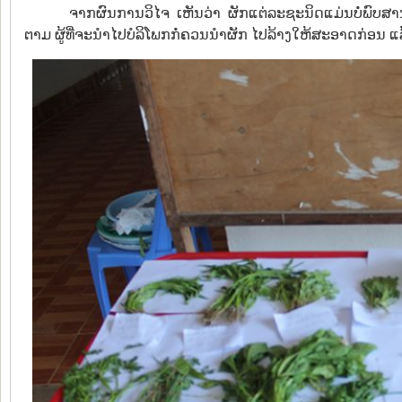
ຈາກຜົນການວິໄຈ ເຫັນວ່າ ຜັກແຕ່ລະຊະນິດແມ່ນບໍ່ພົບສານພ
ຕາມ ຜູ້ທີ່ຈະນຳໄປບໍລິໂພກກໍ່ຄວນນຳຜັກ ໄປລ້າງໃຫ້ສະອາດກ່ອນ ແລ