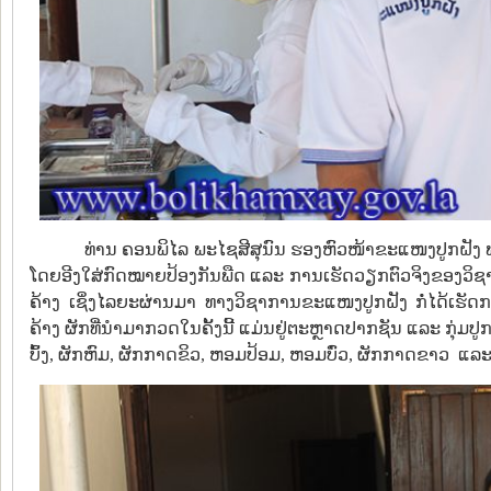
ທ່ານ ຄອນພິໄລ ພະໄຊສີສຸນົນ ຮອງຫົວໜ້າຂະແໜງປູກຝັງ 
ໂດຍອີງໃສ່ກົດໝາຍປ້ອງກັນພືດ ແລະ ການເຮັດວຽກຕົວຈິງຂອງວິຊ
ຄ້າງ ເຊິ່ງໄລຍະຜ່ານມາ ທາງວິຊາການຂະແໜງປູກຝັງ ກໍ່ໄດ້ເຮັດກາ
ຄ້າງ ຜັກທີ່ນຳມາກວດໃນຄັ້ງນີ້ ແມ່ນຢູ່ຕະຫຼາດປາກຊັນ ແລະ ກຸ່ມປູ
ບົ້ງ, ຜັກຫົມ, ຜັກກາດຂິວ, ຫອມປ້ອມ, ຫອມບົ່ວ, ຜັກກາດຂາວ ແລະ 