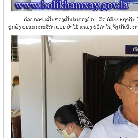
ດ້ວຍຄວາມເປັນຫ່ວງເປັນໄຍຂອງພັກ – ລັດ ຕໍ່ກັບປະຊາຊົນ 
ປູກຝັງ ພະແນກກະສິກຳ ແລະ ປ່າໄມ້ ແຂວງ ບໍລິຄຳໄຊ ຈຶ່ງໄດ້ເຮັດ