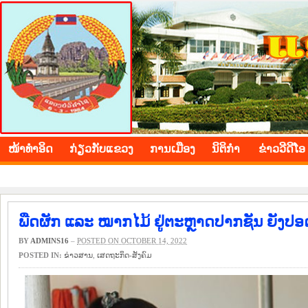
BOLIKHAMXAY PROVINCE
ໜ້າ​ທຳ​ອິດ
​ກ່ຽວ​ກັບ​ແຂວງ
​ການ​ເມືອງ
ນິ​ຕິ​ກຳ
ຂ່າວ​ວີ​ດີ​ໂອ
ພືດຜັກ ແລະ ໝາກໄມ້ ຢູ່ຕະຫຼາດປາກຊັນ ຍັງປ
BY
ADMINS16
–
POSTED ON OCTOBER 14, 2022
POSTED IN:
​ຂ່າວ​ສານ
,
​ເສດ​ຖະ​ກິດ-ສັງ​ຄົມ