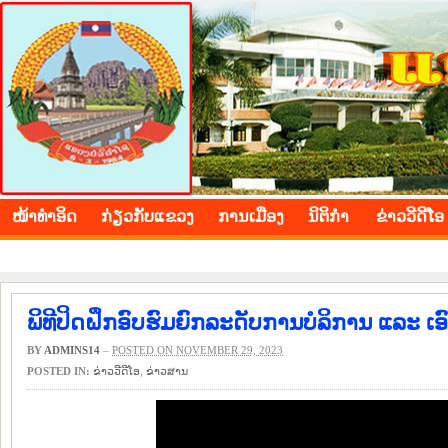
BOLIKHAMXAY PROVINCE
ໜ້າ​ທຳ​ອິດ
​ກ່ຽວ​ກັບ​ແຂວງ
​ການ​ເມືອງ
ນິ​ຕິ​ກຳ
ຂ່າວ​ວີ​ດີ​ໂອ
ພິທີປິດຝຶກອົບຮົມຍົກລະດັບການບໍລິການ ແລະ ເອ
BY
ADMINS14
–
POSTED ON NOVEMBER 29, 2023
POSTED IN:
ຂ່າວ​ວີ​ດີ​ໂອ
,
​ຂ່າວ​ສານ