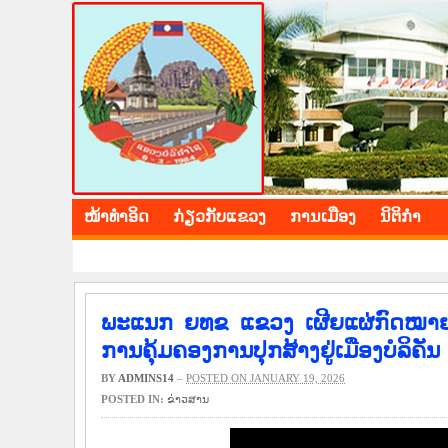
BOLIKHAMXAY PROV
ໜ້າ​ທຳ​ອິດ
​ກ່ຽວ​ກັບ​ແຂວງ
​ການ​ເມືອງ
ນິ​ຕິ​ກຳ
ພະແນກ ຍທຂ ແຂວງ ເຜີຍແຜ່ກົດໝາ
ການຄຸ້ມຄອງການປຸກສ້າງຢູ່ເມືອງບໍລິຄັນ
BY
ADMINS14
–
POSTED ON JANUARY 19, 2026
POSTED IN:
​ຂ່າວ​ສານ