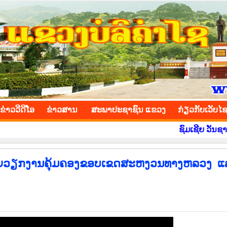
INCE
ຂ່າວ​ວີ​ດີ​ໂອ
​ຂ່າວ​ສານ
ສະພາປະຊາຊົນ ແຂວງ
​ກ່ຽວ​ກັບ​ເວັບ​ໄ
ຊົມເຊີຍ ວັນຊາດ ທີ 
ຍວຽກງານຄຸ້ມຄອງຂອບເຂດສະຫງວນທາງຫລວງ ແ