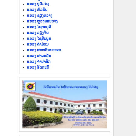
ແຂວງ ອຸດົມໄຊ
ແຂວງ ຫົວພັນ
ແຂວງ ຊຽງຂວາງ
ແຂວງ ຫຼວງພຣະບາງ
ແຂວງ ໄຊຍະບູລີ
ແຂວງ ວຽງຈັນ
ແຂວງ ໄຊສົມບູນ
ແຂວງ ຄຳມ່ວນ
ແຂວງ ສະຫວັນນະເຂດ
ແຂວງ ສາລະວັນ
ແຂວງ ຈຳປາສັກ
ແຂວງ ອັດຕະປື