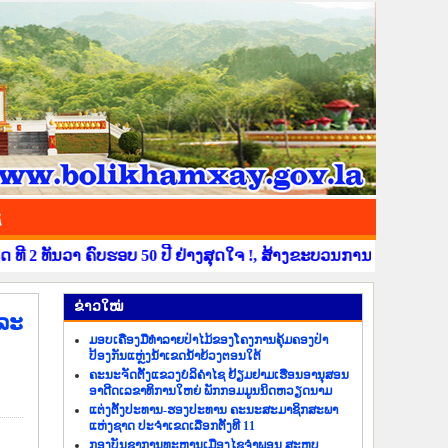
ຊ
2 ທັນວາ ຄົບຮອບ 50 ປີ ຢ່າງສຸດໃຈ !, ສ້າງຂະບວນການຂໍ່ານັບຮັບຕ້ອນ 
​ຂ່າວ​ໃໝ່
ລະ
ມອບເຄື່ອງມືທຳລາຍປ່າໄມ້ຂອງໂຄງການຄຸ້ມຄອງປ່າ
ປ້ອງກັນແຫຼ່ງນ້ຳເຂດນ້ຳຍ້ວງຕອນໃຕ້
ຄະນະຈັດຕັ້ງແຂວງບໍລິຄຳໄຊ ຢ້ຽມຢາມເຮືອນອານຸສອນ
ອາດີດເລຂາທິການໃຫຍ່ ພັກກອມມູນນິດຫວຽດນາມ
ແຕ່ງຕັ້ງປະທານ-ຮອງປະທານ ຄະນະສະມາຊິກສະພາ
ແຫ່ງຊາດ ປະຈຳເຂດເລືອກຕັ້ງທີ 11
ກອງບັນຊາການທະຫານເມືອງໄຊຈຳພອນ ສະຫຼຸບ