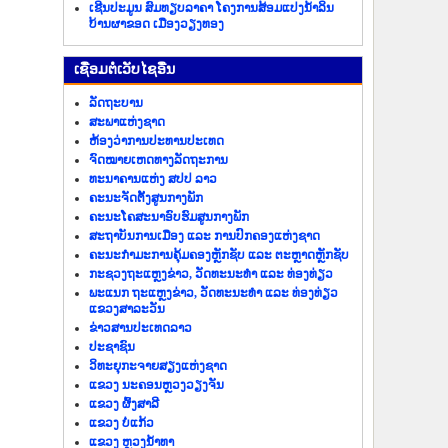
ເຊີນປະມູນ ສົມທຽບລາຄາ ໂຄງການສ້ອມແປງນ້ຳລິນ
ບ້ານຜາຂອດ ເມືອງວຽງທອງ
​ເຊື່ອມ​ຕໍ່​ເວັບ​ໄຊ​ອື່ນ
ລັດ​ຖະ​ບານ
ສະພາແຫ່ງຊາດ
ຫ້ອງວ່າການປະທານປະເທດ
ຈົດໝາຍເຫດທາງລັດຖະການ
ທະນາຄານແຫ່ງ ສປປ ລາວ
ຄະນະຈັດຕັ້ງສູນກາງພັກ
ຄະນະໂຄສະນາອົບຮົມສູນກາງພັກ
ສະຖາບັນການເມືອງ ແລະ ການປົກຄອງແຫ່ງຊາດ
ຄະນະ​ກຳມະການ​ຄຸ້ມ​ຄອງ​ຫຼັກ​ຊັບ ແລະ ຕະຫຼາດຫຼັກຊັບ
ກະຊວງຖະແຫຼງຂ່າວ, ວັດທະນະທຳ ແລະ ທ່ອງທ່ຽວ
ພະແນກ ຖະແຫຼງຂ່າວ, ວັດທະນະທຳ ແລະ ທ່ອງທ່ຽວ
ແຂວງສາລະວັນ
ຂ່າວ​ສານ​ປະ​ເທດ​ລາວ
ປະ​ຊາ​ຊົນ
ວິທະຍຸກະຈາຍສຽງແຫ່ງຊາດ
ແຂວງ ນະ​ຄອນຫຼວງວຽງ​ຈັນ
ແຂວງ ຜົ້ງ​ສາ​ລີ
ແຂວງ ບໍ່​ແກ້ວ
ແຂວງ ຫຼວງນໍ້າທາ