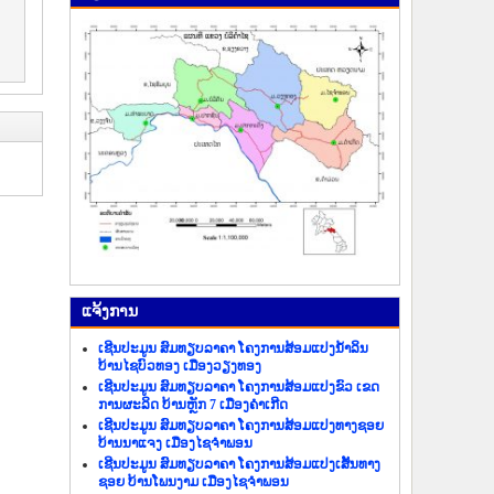
ແຈ້ງ​ການ
ເຊີນປະມູນ ສົມທຽບລາຄາ ໂຄງການສ້ອມແປງນ້ຳລິນ
ບ້ານໄຊບົວທອງ ເມືອງວຽງທອງ
ເຊີນປະມູນ ສົມທຽບລາຄາ ໂຄງການສ້ອມແປງຂົວ ເຂດ
ການຜະລິດ ບ້ານຫຼັກ 7 ເມືອງຄຳເກີດ
ເຊີນປະມູນ ສົມທຽບລາຄາ ໂຄງການສ້ອມແປງທາງຊອຍ
ບ້ານນາແຈງ ເມືອງໄຊຈຳພອນ
ເຊີນປະມູນ ສົມທຽບລາຄາ ໂຄງການສ້ອມແປງເສັ້ນທາງ
ຊອຍ ບ້ານໂພນງາມ ເມືອງໄຊຈຳພອນ