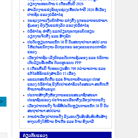
ວຽກງານຮອບດ້ານ 6 ເດືອນຕົ້ນປີ 2026
ສຳເລັດງານແຂ່ງຂັນບຸນຊ່ວງເຮືອປະຈຳປີ 2026 ທີ່ເມືອງ
ປາກຊັນ ແຂວງບໍລິຄຳໄຊ
ກະຊວງການເງິນຍົກຍ້າຍ-ແຕ່ງຕັ້ງ ບຸກຄະລາກອນນຳພາ-
ຄຸ້ມຄອງ ຄັງເງີນແແຫ່ງລັດ ແຂວງບໍລິຄຳໄຊ
ບໍລິຄຳໄຊ–ຮ່າຕິ້ງ ແລກປ່ຽນຖອດຖອນບົດຮຽນ
ວຽກງານຈັດຕັ້ງ ແລະ ສ້າງພັກ
ປະດັບຫຼຽນກາລະນຶກ 50 ປີ ວັນສະຖາປານາ ສປປ ລາວ
ໃຫ້ແກ່ພະນັກງານ-ລັດຖະກອນ ຂອງຄະນະກວດກາພັກ
ແຂວງ
ເມືອງປາກຊັນ ເລັ່ງຍົກລະດັບການຄຸ້ມຄອງ ແລະ ບໍລິການ
ເກັບມ້ຽນຂີ້ເຫຍື້ອ ດ້ວຍຮູບແບບ PPP
6 ເດືອນຕົ້ນປີ ຈົດທະບຽນສິດ 700 ກວ່າລາຍການ ແລະ
ແກ້ໄຂຂໍ້ຂັດແຍ່ງສຳເລັດ 15 ເລື່ອງ
ພະແນກສະກັດກັ້ນ ແລະ ຕ້ານການຄ້າມະນຸດ ປກສ
ແຂວງ ບໍລິຄຳໄຊ ລົງຕິດປາຍຄຳຂັວນໂຄສະນາ-ສະຕິກເກີ
ຕ້ານການຄ້າມະນຸດ
ປະກາດສ້າງຕັ້ງຫ້ອງການຄະນະສະມາຊິກສະພາ
ປະຊາຊົນແຂວງ ປະຈຳເຂດເລືອກຕັ້ງເມືອງປາກກະດິງ
>>
ເມືອງປາກກະດິງ ຈັດພິທີປະດັບຫຼຽນກາລະນຶກ 50 ປີ ວັນ
ສະຖາປານາ ສປປລາວ
ການນຳເມືອງປາກກະດິງ ລົງມອບເງີນສົດສົມທົບທຶນສ້າງ
ທາງເບຕົງໃຫ້ບ້ານ ນ້ຳເດື່ອ ແລະ ບ້ານ ທົ່ງນາມີ
ກ່ຽວ​ກັບ​ແຂວງ