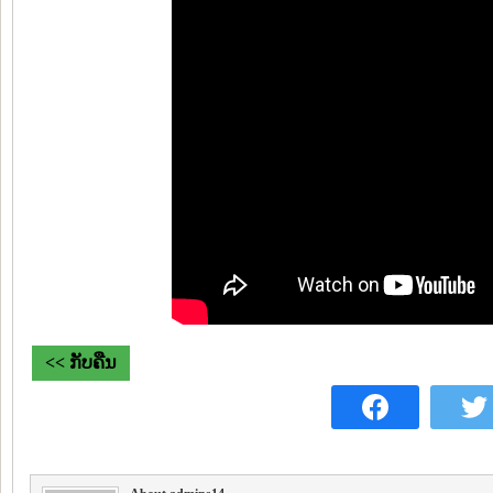
<< ກັບຄືນ