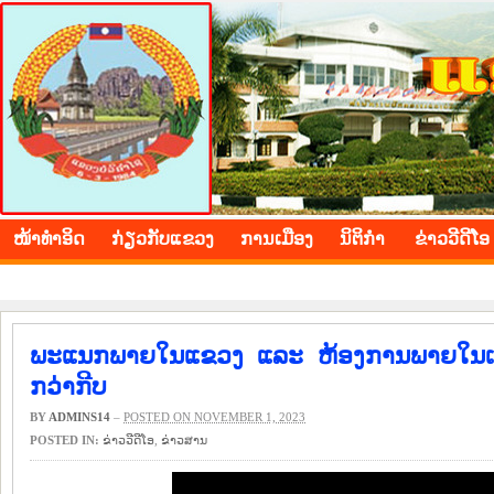
BOLIKHAMXAY PROVINCE
ໜ້າ​ທຳ​ອິດ
​ກ່ຽວ​ກັບ​ແຂວງ
​ການ​ເມືອງ
ນິ​ຕິ​ກຳ
ຂ່າວ​ວີ​ດີ​ໂອ
ພະແນກພາຍໃນແຂວງ ແລະ ຫ້ອງການພາຍໃນເມືອງ
ກວ່າກີບ
BY
ADMINS14
–
POSTED ON NOVEMBER 1, 2023
POSTED IN:
ຂ່າວ​ວີ​ດີ​ໂອ
,
​ຂ່າວ​ສານ