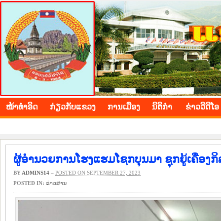
BOLIKHAMXAY PROVINCE
ໜ້າ​ທຳ​ອິດ
​ກ່ຽວ​ກັບ​ແຂວງ
​ການ​ເມືອງ
ນິ​ຕິ​ກຳ
ຂ່າວ​ວີ​ດີ​ໂອ
ຜູ້ອຳນວຍການໂຮງແຮມໂຊກບຸນມາ ຊຸກຍູ້ເຄືອງ
BY
ADMINS14
–
POSTED ON SEPTEMBER 27, 2023
POSTED IN:
​ຂ່າວ​ສານ