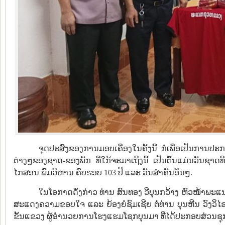
ຈຸດປະສົງຂອງການມອບເຄື່ອງໃນຄັ້ງນີ້ ກໍ່ເພື່ອເປັນການ
ຕ່າງໆຂອງຊາດ-ຂອງພັກ ທີ່ໃກ້ຈະມາເຖິງນີ້ ເປັນຕົ້ນແມ່ນວັນຊາ
ໄກສອນ ພົມວິຫານ ຄົບຮອບ 103 ປີ ແລະ ວັນສຳຄັນອື່ນໆ.
ໃນໂອກາດດັ່ງກ່າວ ທ່ານ ສົນທອງ ວີບຸນກວ້າງ ຫົວໜ້າພະ
ສະແດງຄວາມຂອບໃຈ ແລະ ຍ້ອງຍໍຊົມເຊີຍ ຕໍ່ທ່ານ ບຸນຫີນ ວົງວິ
ຂັ້ນແຂວງ ຜູ້ອຳນວຍການໂຮງແຮມໂຊກບຸນມາ ທີ່ໄດ້ປະກອບສ່ວນຊຸກຍູ້ຊ