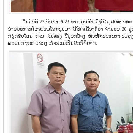
ໃນວັນທີ 27 ກັນຍາ 2023 ທ່ານ ບຸນຫີນ ວົງວິໄຊ ປະທານສະ
ອຳນວຍການໂຮງແຮມໂຊກບຸນມາ ໄດ້ນຳເຄື່ອງກິລາ ຈຳນວນ 30 ຊຸ
ກຽດຮັບໂດຍ ທ່ານ ສົນທອງ ວີບຸນກວ້າງ ຫົວໜ້າພະແນກຖະແຫຼ
ພະແນກ ຖວທ ແຂວງ ເຂົ້າຮ່ວມເປັນສັກຂີພິຍານ.