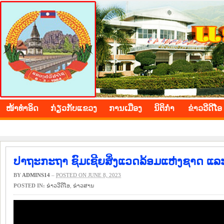
BOLIKHAMXAY PROVINCE
ໜ້າ​ທຳ​ອິດ
​ກ່ຽວ​ກັບ​ແຂວງ
​ການ​ເມືອງ
ນິ​ຕິ​ກຳ
ຂ່າວ​ວີ​ດີ​ໂອ
ປາຖະກະຖາ ຊົມເຊີຍສິ່ງແວດລ້ອມແຫ່ງຊາດ ແລະ
BY
ADMINS14
–
POSTED ON JUNE 8, 2023
POSTED IN:
ຂ່າວ​ວີ​ດີ​ໂອ
,
​ຂ່າວ​ສານ