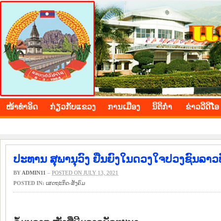
BOLIKHAMXAY PROVINCE
ໜ້າ​ທຳ​ອິດ
​ກ່ຽວ​ກັບ​ແຂວງ
​ການ​ເມືອງ
ນິ​ຕິ​ກຳ
ຂ່າວ​ວີ​ດີ​ໂອ
ປະທານ ສຸພານຸວົງ ຢືນຍົງໃນດວງໃຈປວງຊົນລາວ
BY
ADMIN11
–
POSTED ON JULY 13, 2021
POSTED IN:
​ເສດ​ຖະ​ກິດ-ສັງ​ຄົມ