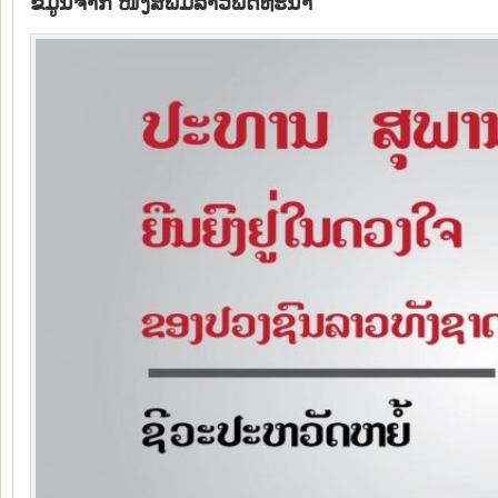
ຂໍ້ມູນຈາກ ໜັງສືພີມລາວພັດທະນາ