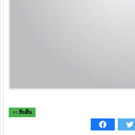
<< ກັບຄືນ