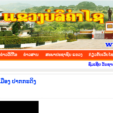
INCE
ຂ່າວ​ວີ​ດີ​ໂອ
​ຂ່າວ​ສານ
ສະພາປະຊາຊົນ ແຂວງ
​ກ່ຽວ​ກັບ​ເວັບ​ໄ
ຊົມເຊີຍ ວັນຊາດ ທີ 2 
ເມືອງ ປາກກະດິງ