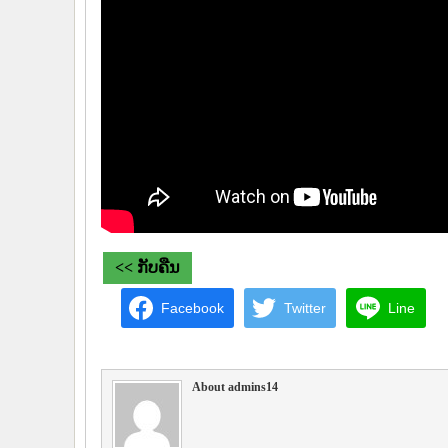
<< ກັບຄືນ
Facebook
Twitter
Line
About admins14