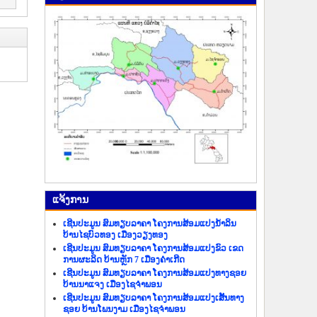
ແຈ້ງ​ການ
ເຊີນປະມູນ ສົມທຽບລາຄາ ໂຄງການສ້ອມແປງນ້ຳລິນ
ບ້ານໄຊບົວທອງ ເມືອງວຽງທອງ
ເຊີນປະມູນ ສົມທຽບລາຄາ ໂຄງການສ້ອມແປງຂົວ ເຂດ
ການຜະລິດ ບ້ານຫຼັກ 7 ເມືອງຄຳເກີດ
ເຊີນປະມູນ ສົມທຽບລາຄາ ໂຄງການສ້ອມແປງທາງຊອຍ
ບ້ານນາແຈງ ເມືອງໄຊຈຳພອນ
ເຊີນປະມູນ ສົມທຽບລາຄາ ໂຄງການສ້ອມແປງເສັ້ນທາງ
ຊອຍ ບ້ານໂພນງາມ ເມືອງໄຊຈຳພອນ