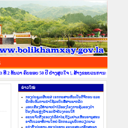
ຊ
ທັນວາ ຄົບຮອບ 50 ປີ ຢ່າງສຸດໃຈ !, ສ້າງຂະບວນການຂໍ່ານັບຮັບຕ້ອນ ວັ
​ຂ່າວ​ໃໝ່
ກອງປະຊຸມເຜີຍແຜ່ ເອກກະສານຫັນເປັນດີຈີຕອນ ແລະ
ຝຶກອົບຮົມການນຳໃຊ້ລະບົບສື່ສານພາກລັດ
ມອບເຄື່ອງມືທຳລາຍປ່າໄມ້ຂອງໂຄງການຄຸ້ມຄອງປ່າ
ປ້ອງກັນແຫຼ່ງນ້ຳເຂດນ້ຳຍ້ວງຕອນໃຕ້
ຄະນະຈັດຕັ້ງແຂວງບໍລິຄຳໄຊ ຢ້ຽມຢາມເຮືອນອານຸສອນ
ອາດີດເລຂາທິການໃຫຍ່ ພັກກອມມູນນິດຫວຽດນາມ
ແຕ່ງຕັ້ງປະທານ-ຮອງປະທານ ຄະນະສະມາຊິກສະພາ