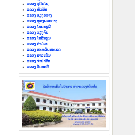
ແຂວງ ອຸດົມໄຊ
ແຂວງ ຫົວພັນ
ແຂວງ ຊຽງຂວາງ
ແຂວງ ຫຼວງພຣະບາງ
ແຂວງ ໄຊຍະບູລີ
ແຂວງ ວຽງຈັນ
ແຂວງ ໄຊສົມບູນ
ແຂວງ ຄຳມ່ວນ
ແຂວງ ສະຫວັນນະເຂດ
ແຂວງ ສາລະວັນ
ແຂວງ ຈຳປາສັກ
ແຂວງ ອັດຕະປື