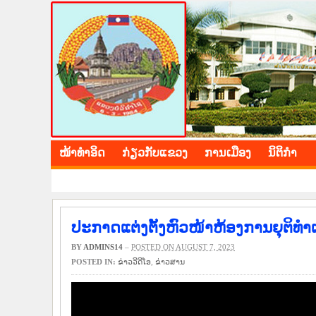
BOLIKHAMXAY PROV
ໜ້າ​ທຳ​ອິດ
​ກ່ຽວ​ກັບ​ແຂວງ
​ການ​ເມືອງ
ນິ​ຕິ​ກຳ
ປະກາດແຕ່ງຕັ້ງຫົວໜ້າຫ້ອງການຍຸຕິທຳ
BY
ADMINS14
–
POSTED ON AUGUST 7, 2023
POSTED IN:
ຂ່າວ​ວີ​ດີ​ໂອ
,
​ຂ່າວ​ສານ