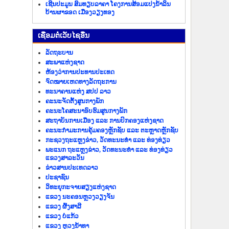
ເຊີນປະມູນ ສົມທຽບລາຄາ ໂຄງການສ້ອມແປງນ້ຳລິນ
ບ້ານຜາຂອດ ເມືອງວຽງທອງ
​ເຊື່ອມ​ຕໍ່​ເວັບ​ໄຊ​ອື່ນ
ລັດ​ຖະ​ບານ
ສະພາແຫ່ງຊາດ
ຫ້ອງວ່າການປະທານປະເທດ
ຈົດໝາຍເຫດທາງລັດຖະການ
ທະນາຄານແຫ່ງ ສປປ ລາວ
ຄະນະຈັດຕັ້ງສູນກາງພັກ
ຄະນະໂຄສະນາອົບຮົມສູນກາງພັກ
ສະຖາບັນການເມືອງ ແລະ ການປົກຄອງແຫ່ງຊາດ
ຄະນະ​ກຳມະການ​ຄຸ້ມ​ຄອງ​ຫຼັກ​ຊັບ ແລະ ຕະຫຼາດຫຼັກຊັບ
ກະຊວງຖະແຫຼງຂ່າວ, ວັດທະນະທຳ ແລະ ທ່ອງທ່ຽວ
ພະແນກ ຖະແຫຼງຂ່າວ, ວັດທະນະທຳ ແລະ ທ່ອງທ່ຽວ
ແຂວງສາລະວັນ
ຂ່າວ​ສານ​ປະ​ເທດ​ລາວ
ປະ​ຊາ​ຊົນ
ວິທະຍຸກະຈາຍສຽງແຫ່ງຊາດ
ແຂວງ ນະ​ຄອນຫຼວງວຽງ​ຈັນ
ແຂວງ ຜົ້ງ​ສາ​ລີ
ແຂວງ ບໍ່​ແກ້ວ
ແຂວງ ຫຼວງນໍ້າທາ