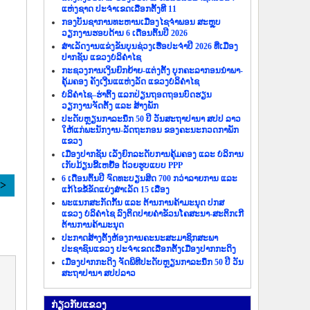
ແຫ່ງຊາດ ປະຈຳເຂດເລືອກຕັ້ງທີ 11
ກອງບັນຊາການທະຫານເມືອງໄຊຈຳພອນ ສະຫຼຸບ
ວຽກງານຮອບດ້ານ 6 ເດືອນຕົ້ນປີ 2026
ສຳເລັດງານແຂ່ງຂັນບຸນຊ່ວງເຮືອປະຈຳປີ 2026 ທີ່ເມືອງ
ປາກຊັນ ແຂວງບໍລິຄຳໄຊ
ກະຊວງການເງິນຍົກຍ້າຍ-ແຕ່ງຕັ້ງ ບຸກຄະລາກອນນຳພາ-
ຄຸ້ມຄອງ ຄັງເງີນແແຫ່ງລັດ ແຂວງບໍລິຄຳໄຊ
ບໍລິຄຳໄຊ–ຮ່າຕິ້ງ ແລກປ່ຽນຖອດຖອນບົດຮຽນ
ວຽກງານຈັດຕັ້ງ ແລະ ສ້າງພັກ
ປະດັບຫຼຽນກາລະນຶກ 50 ປີ ວັນສະຖາປານາ ສປປ ລາວ
ໃຫ້ແກ່ພະນັກງານ-ລັດຖະກອນ ຂອງຄະນະກວດກາພັກ
ແຂວງ
ເມືອງປາກຊັນ ເລັ່ງຍົກລະດັບການຄຸ້ມຄອງ ແລະ ບໍລິການ
ເກັບມ້ຽນຂີ້ເຫຍື້ອ ດ້ວຍຮູບແບບ PPP
6 ເດືອນຕົ້ນປີ ຈົດທະບຽນສິດ 700 ກວ່າລາຍການ ແລະ
>>
ແກ້ໄຂຂໍ້ຂັດແຍ່ງສຳເລັດ 15 ເລື່ອງ
ພະແນກສະກັດກັ້ນ ແລະ ຕ້ານການຄ້າມະນຸດ ປກສ
ແຂວງ ບໍລິຄຳໄຊ ລົງຕິດປາຍຄຳຂັວນໂຄສະນາ-ສະຕິກເກີ
ຕ້ານການຄ້າມະນຸດ
ປະກາດສ້າງຕັ້ງຫ້ອງການຄະນະສະມາຊິກສະພາ
ປະຊາຊົນແຂວງ ປະຈຳເຂດເລືອກຕັ້ງເມືອງປາກກະດິງ
ເມືອງປາກກະດິງ ຈັດພິທີປະດັບຫຼຽນກາລະນຶກ 50 ປີ ວັນ
ສະຖາປານາ ສປປລາວ
ກ່ຽວ​ກັບ​ແຂວງ