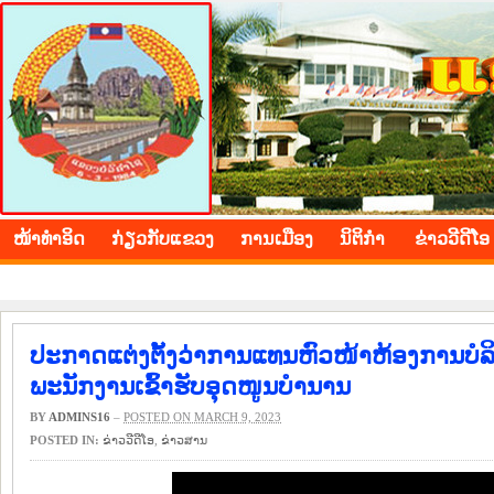
BOLIKHAMXAY PROVINCE
ໜ້າ​ທຳ​ອິດ
​ກ່ຽວ​ກັບ​ແຂວງ
​ການ​ເມືອງ
ນິ​ຕິ​ກຳ
ຂ່າວ​ວີ​ດີ​ໂອ
ປະກາດແຕ່ງຕັ້ງວ່າການແທນຫົວໜ້າຫ້ອງການ
ພະນັກງານເຂົ້າຮັບອຸດໜູນບໍານານ
BY
ADMINS16
–
POSTED ON MARCH 9, 2023
POSTED IN:
ຂ່າວ​ວີ​ດີ​ໂອ
,
​ຂ່າວ​ສານ