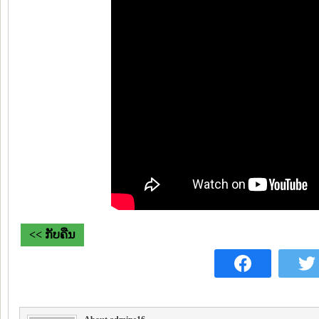
<< ກັບຄືນ