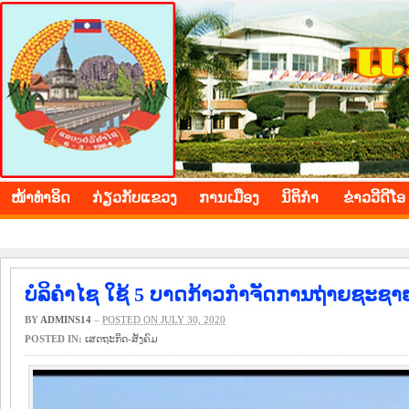
BOLIKHAMXAY PROVINCE
ໜ້າ​ທຳ​ອິດ
​ກ່ຽວ​ກັບ​ແຂວງ
​ການ​ເມືອງ
ນິ​ຕິ​ກຳ
ຂ່າວ​ວີ​ດີ​ໂອ
ບໍລິຄຳໄຊ ໃຊ້ 5 ບາດກ້າວກຳຈັດການຖ່າຍຊະຊາ
BY
ADMINS14
–
POSTED ON JULY 30, 2020
POSTED IN:
​ເສດ​ຖະ​ກິດ-ສັງ​ຄົມ