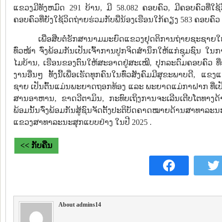
ແຂວງມີທັງຫມົດ 291 ບ້ານ, ມີ 58.082 ຄອບຄົວ, ມີຄອບຄົວທີ່ໃຊ້
ຄອບຄົວທີ່ຍັງໃຊ້ວິດຖ່າຍຮ່ວມກັບພີ່ນ້ອງເຮືອນໃກ້ຄຽງ 583 ຄອບຄົວ ເ
ເພື່ອສືບຕໍ່ຮັກສານາມມະຍົດແຂວງຢຸດຕິການຖ່າຍຊະຊາຍໃຫ້
ທົ່ວໜ້າ ຈົ່ງພ້ອມກັນເປັນເຈົ້າການປູກຈິດສໍານຶກໃຫ້ແກ່ຊຸມຊົນ
ໄມບ້ານ, ເຮືອນຂອງຕົນໃຫ້ສະອາດຢູ່ສະເໝີ, ປຸກລະດົມຄອບຄົວ ທີ່ຍ
ງານອື່ນໆ ທັ້ງນີ້ເພື່ອເຮັດທຸກຄົນໃນທົ່ວສັງຄົມມີສຸຂະພາບດີ,
ຊາຍ ເປັນຕົ້ນແມ່ນພະຍາດຖອກທ້ອງ ແລະ ພະຍາດແມ່ກາຝາກ ທີ່ເປັນ
ສານອາຫານ, ຂາດວີຕາມິນ, ກະທົບເຖິງການຈະເລີນເຕີບໂຕທາງ
ພ້ອມນັ້ນຈົ່ງພ້ອມກັນສູ້ຊົນຈັດຕັ້ງປະຕິບັດຄາດໝາຍດ້ານສາທາລະ
ແຂວງສາທາລະນະສຸກແບບຢ່າງ ໃນປີ 2025 .
<< ກັບຄືນ
About admins14