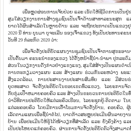
ເພື່ອຫຼຸດຜ່ອນການເຈັບປ່ວຍ ແລະ ເຮັດໃຫ້ຊີວິດການເປັນຢູ
ສຸມໃສ່ວຽກງານການສ້າງຊຸມຊົນເປັນເຈົ້າດ້ານສາທາລະນະສຸ
ຍາດໄດ້ຜົນສຳເລັດໃນຫຼາຍດ້ານ ແລະ ຈະຖືກປະກາດເປັນແຂວງຢຸ
2020 ນີ ທ່ານ ບຸນມາ ບຸຈະເລີນ ຮອງເຈົ້າແຂວງ ທັງເປັນປະທາ
ວັນທີ 29 ກໍລະກົດ 2020 ວ່າ:
ເພື່ອຈັດຕັ້ງປະຕິບັດແຜນງານຊຸມຊົນເປັນເຈົ້າການສຸຂະອານາ
ເປັນຕົ້ນມາ ຄະນະນໍາຂອງແຂວງ ໄດ້ຕັ້ງຫນ້າຊີ້ນໍາ-ນໍາພາ ປຸກລະດົ
ສ່ວນໃນວຽກງານດັ່ງກ່າວຢ່າງແຂງແຮງ, ສຸມໃສ່ສ້າງເປັນແຜນດໍາເນີ
ການກະກຽມວາງແຜນ ແລະ ສ້າງແຜນ ຮ່ວມກັນລະຫວ່າງ ພະແນ
ສິ່ງແວດລ້ອມ, ການປະສານງານປະສານສົມທົບ ແລະ ມີສ່ວນຮ່ວມ
ຍຸດທະສາດ ຈັດຕັ້ງປະຕິບັດໃນຂອບເຂດທົ່ວແຂວງ, ໄລຍະການຈັດຕັ້
ກັບກຸ່ມເປົ້າຫມາຍຄອບຄົວ ແລະ ສ້າງເປັນຂະບວນການປະຕິບັດໃນທ
ນໍາວິທີການປະຕິບັດໃຫ້ແຕ່ລະຄົວເຮືອນ, ໄລຍະຊຸກຍູ້-ຕິດຕາມ ໃນບ
ແຕ່ລະຄອບຄົວ ໂດຍມີການເຕົ້າໂຮມການຈັດຕັ້ງບ້ານ, ຄອບຄົວ, ຜູ້ສູ
ເລັດຕາມແຜນເພື່ອຊີ້ນໍາຕໍ່ໄປ, ບາດກ້າວສະຫຼຸບປະເມີນຜົນລາຍງາ
ບ້ານ ເພື່ອປະເມີນໃຫ້ຮູ້ໄດ້ໜ້າວຽກທີ່ສໍາເລັດ ແລະ ຍັງຄົງຄ້າ
ເປັນປະໂຫຍດແກ່ຄອບຄົວ. ຜ່ານການຈັດຕັ້ງປະຕິບັດຕົວຈິງສາມາດບັນ