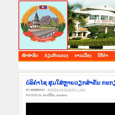
BOLIKHAMXAY PROV
ໜ້າ​ທຳ​ອິດ
​ກ່ຽວ​ກັບ​ແຂວງ
​ການ​ເມືອງ
ນິ​ຕິ​ກຳ
ບໍລິຄຳໄຊ ສຸມໃສ່ຫຼາຍວຽກສຳຄັນ ກະ
BY
ADMINS14
–
POSTED ON AUGUST 3, 2023
POSTED IN:
ຂ່າວ​ວີ​ດີ​ໂອ
,
​ຂ່າວ​ສານ