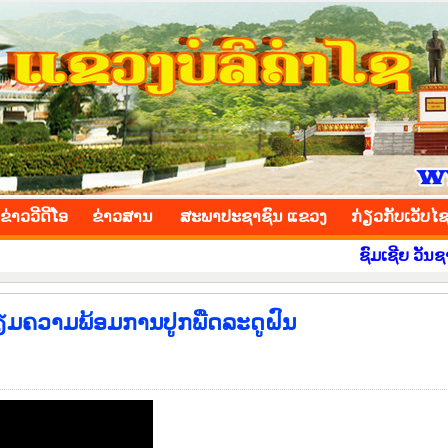
INCE
ຂ່າວ​ວີ​ດີ​ໂອ
​ຂ່າວ​ສານ
ສະພາປະຊາຊົນ ແຂວງ
​ກ່ຽວ​ກັບ​ເວັບ​ໄ
ຊົມເຊີຍ ວັນຊາດ ທີ 2
ກຽມຄວາມພ້ອມການປູກພືດລະດູຝົນ