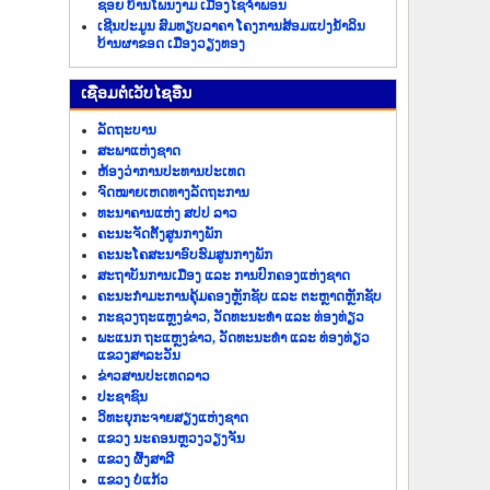
ຊອຍ ບ້ານໂພນງາມ ເມືອງໄຊຈຳພອນ
ເຊີນປະມູນ ສົມທຽບລາຄາ ໂຄງການສ້ອມແປງນ້ຳລິນ
ບ້ານຜາຂອດ ເມືອງວຽງທອງ
​ເຊື່ອມ​ຕໍ່​ເວັບ​ໄຊ​ອື່ນ
ລັດ​ຖະ​ບານ
ສະພາແຫ່ງຊາດ
ຫ້ອງວ່າການປະທານປະເທດ
ຈົດໝາຍເຫດທາງລັດຖະການ
ທະນາຄານແຫ່ງ ສປປ ລາວ
ຄະນະຈັດຕັ້ງສູນກາງພັກ
ຄະນະໂຄສະນາອົບຮົມສູນກາງພັກ
ສະຖາບັນການເມືອງ ແລະ ການປົກຄອງແຫ່ງຊາດ
ຄະນະ​ກຳມະການ​ຄຸ້ມ​ຄອງ​ຫຼັກ​ຊັບ ແລະ ຕະຫຼາດຫຼັກຊັບ
ກະຊວງຖະແຫຼງຂ່າວ, ວັດທະນະທຳ ແລະ ທ່ອງທ່ຽວ
ພະແນກ ຖະແຫຼງຂ່າວ, ວັດທະນະທຳ ແລະ ທ່ອງທ່ຽວ
ແຂວງສາລະວັນ
ຂ່າວ​ສານ​ປະ​ເທດ​ລາວ
ປະ​ຊາ​ຊົນ
ວິທະຍຸກະຈາຍສຽງແຫ່ງຊາດ
ແຂວງ ນະ​ຄອນຫຼວງວຽງ​ຈັນ
ແຂວງ ຜົ້ງ​ສາ​ລີ
ແຂວງ ບໍ່​ແກ້ວ