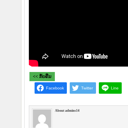
<< ກັບຄືນ
Facebook
Twitter
Line
About admins14