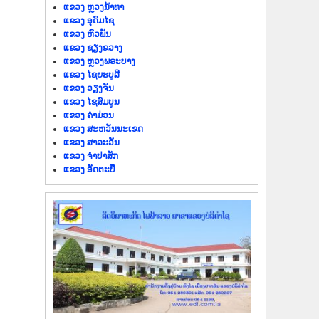
ແຂວງ ຫຼວງນໍ້າທາ
ແຂວງ ອຸດົມໄຊ
ແຂວງ ຫົວພັນ
ແຂວງ ຊຽງຂວາງ
ແຂວງ ຫຼວງພຣະບາງ
ແຂວງ ໄຊຍະບູລີ
ແຂວງ ວຽງຈັນ
ແຂວງ ໄຊສົມບູນ
ແຂວງ ຄຳມ່ວນ
ແຂວງ ສະຫວັນນະເຂດ
ແຂວງ ສາລະວັນ
ແຂວງ ຈຳປາສັກ
ແຂວງ ອັດຕະປື