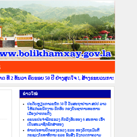
ຊ
 ທັນວາ ຄົບຮອບ 50 ປີ ຢ່າງສຸດໃຈ !, ສ້າງຂະບວນການຂໍ່ານັບຮັບຕ້ອນ ວ
​ຂ່າວ​ໃໝ່
ປະດັບຫຼຽນກາລະນຶກ 50 ປີ ວັນສະຖາປານາ ສປປ ລາວ
ໃຫ້ແກ່ພະນັກງານ-ນັກຮົບ ກອງບັນຊາການທະຫານ
ເມືອງປາກກະດິງ
ຄະນະປະຈຳພັກແຂວງ ຕົກລົງຮັບຮອງ 6 ສະຫາຍ ເຂົ້າ
ເປັນສະມາຊິກພັກສຳຮອງ
ທ່ານປະທານປົກຄອງແຂວງ ແລະ ຮອງລັດຖະມົນຕີ
ກະຊວງໂຍທາທິການ ແລະ ຂົນສົ່ງ ລົງກວດກາຄວາມ