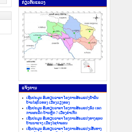
ກ່ຽວ​ກັບ​ແຂວງ
ແຈ້ງ​ການ
ເຊີນປະມູນ ສົມທຽບລາຄາ ໂຄງການສ້ອມແປງນ້ຳລິນ
ບ້ານໄຊບົວທອງ ເມືອງວຽງທອງ
ເຊີນປະມູນ ສົມທຽບລາຄາ ໂຄງການສ້ອມແປງຂົວ ເຂດ
ການຜະລິດ ບ້ານຫຼັກ 7 ເມືອງຄຳເກີດ
ເຊີນປະມູນ ສົມທຽບລາຄາ ໂຄງການສ້ອມແປງທາງຊອຍ
ບ້ານນາແຈງ ເມືອງໄຊຈຳພອນ
ເຊີນປະມູນ ສົມທຽບລາຄາ ໂຄງການສ້ອມແປງເສັ້ນທາງ