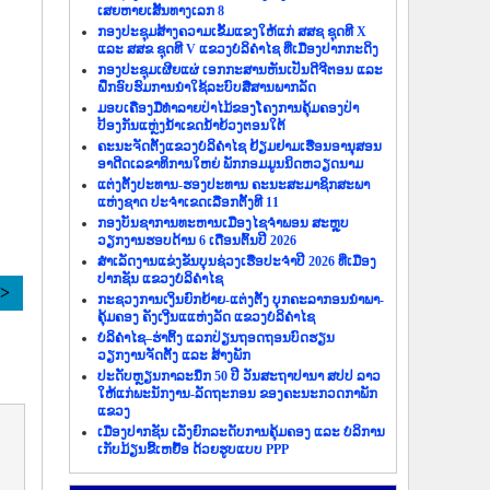
ເສຍຫາຍເສັ້ນທາງເລກ 8
ກອງປະຊຸມສ້າງຄວາມເຂັ້ມແຂງໃຫ້ແກ່ ສສຊ ຊຸດທີ X
ແລະ ສສຂ ຊຸດທີ V ແຂວງບໍລິຄຳໄຊ ທີ່ເມືອງປາກກະດິງ
ກອງປະຊຸມເຜີຍແຜ່ ເອກກະສານຫັນເປັນດີຈີຕອນ ແລະ
ຝຶກອົບຮົມການນຳໃຊ້ລະບົບສື່ສານພາກລັດ
ມອບເຄື່ອງມືທຳລາຍປ່າໄມ້ຂອງໂຄງການຄຸ້ມຄອງປ່າ
ປ້ອງກັນແຫຼ່ງນ້ຳເຂດນ້ຳຍ້ວງຕອນໃຕ້
ຄະນະຈັດຕັ້ງແຂວງບໍລິຄຳໄຊ ຢ້ຽມຢາມເຮືອນອານຸສອນ
ອາດີດເລຂາທິການໃຫຍ່ ພັກກອມມູນນິດຫວຽດນາມ
ແຕ່ງຕັ້ງປະທານ-ຮອງປະທານ ຄະນະສະມາຊິກສະພາ
ແຫ່ງຊາດ ປະຈຳເຂດເລືອກຕັ້ງທີ 11
ກອງບັນຊາການທະຫານເມືອງໄຊຈຳພອນ ສະຫຼຸບ
ວຽກງານຮອບດ້ານ 6 ເດືອນຕົ້ນປີ 2026
ສຳເລັດງານແຂ່ງຂັນບຸນຊ່ວງເຮືອປະຈຳປີ 2026 ທີ່ເມືອງ
ປາກຊັນ ແຂວງບໍລິຄຳໄຊ
>>
ກະຊວງການເງິນຍົກຍ້າຍ-ແຕ່ງຕັ້ງ ບຸກຄະລາກອນນຳພາ-
ຄຸ້ມຄອງ ຄັງເງີນແແຫ່ງລັດ ແຂວງບໍລິຄຳໄຊ
ບໍລິຄຳໄຊ–ຮ່າຕິ້ງ ແລກປ່ຽນຖອດຖອນບົດຮຽນ
ວຽກງານຈັດຕັ້ງ ແລະ ສ້າງພັກ
ປະດັບຫຼຽນກາລະນຶກ 50 ປີ ວັນສະຖາປານາ ສປປ ລາວ
ໃຫ້ແກ່ພະນັກງານ-ລັດຖະກອນ ຂອງຄະນະກວດກາພັກ
ແຂວງ
ເມືອງປາກຊັນ ເລັ່ງຍົກລະດັບການຄຸ້ມຄອງ ແລະ ບໍລິການ
ເກັບມ້ຽນຂີ້ເຫຍື້ອ ດ້ວຍຮູບແບບ PPP