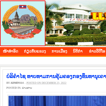
BOLIKHAMXAY PROVINCE
ໜ້າ​ທຳ​ອິດ
​ກ່ຽວ​ກັບ​ແຂວງ
​ການ​ເມືອງ
ນິ​ຕິ​ກຳ
ຂ່າວ​ວີ​ດີ​ໂອ
ບໍລິຄຳໄຊ ທາບທາມການຄຸ້ມຄອງກອງທຶນທານຸເຄ
BY
ADMINS14
–
POSTED ON DECEMBER 23, 2022
POSTED IN:
​ຂ່າວ​ສານ