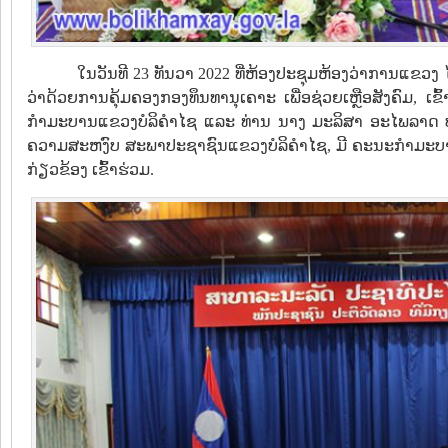
ໃນວັນທີ 23 ທັນວາ 2022 ທີ່ຫ້ອງປະຊຸມຫ້ອງວ່າການແຂວງ 
ວ່າດ້ວຍການຄຸ້ມຄອງກອງທຶນທານຸເຄາະ ເພື່ອຊ່ວຍເຫຼືອສັງຄົມ, 
ກຳມະບານແຂວງບໍລິຄຳໄຊ ແລະ ທ່ານ ນາງ ມະລິສາ ອະໄພລາດ ປ
ຄວາມສະຫງົບ ສະພາປະຊາຊົນແຂວງບໍລິຄໍາໄຊ, ມີ ຄະນະກໍາ
ກ່ຽວຂ້ອງ ເຂົ້າຮ່ວມ.