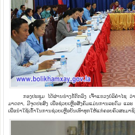
ກອງປະຊຸມ ໄດ້ຜ່ານຮ່າງຂໍ້ຕົກລົງ ເຈົ້າແຂວງບໍລິຄຳໄ
ມາດຕາ, ມີຈຸດປະສົງ ເພື່ອຊ່ວຍເຫຼືອສັງຄົມແມ່ນການລະດົມ ແລະ
ເພື່ອນຳໃຊ້ເຂົ້າໃນການຊ່ວຍເຫຼືອບັນເທົາທຸກໃຫ້ແກ່ຄອບຄົວສະມາຊິ