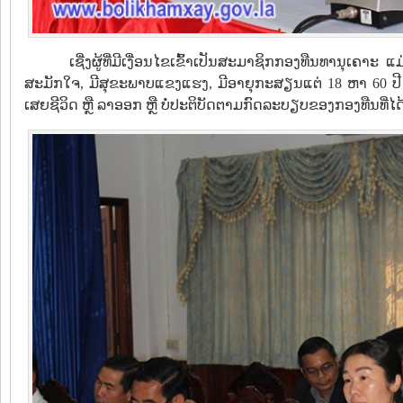
ເຊີ່ງຜູ້ທີ່ມີເງື່ອນໄຂເຂົ້າເປັນສະມາຊິກກອງທືນທານຸເ
ສະມັກໃຈ, ມີສຸຂະພາບແຂງແຮງ, ມີອາຍຸກະສຽນແຕ່ 18 ຫາ 60 ປ
ເສຍຊີວິດ ຫຼື ລາອອກ ຫຼື ບໍ່ປະຕິບັດຕາມກົດລະບຽບຂອງກອງທືນທີ່ໄດ