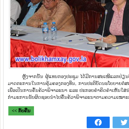
ຫຼັງຈາກນັ້ນ ຜູ້ແທນກອງປະຊຸມ ໄດ້ມີການສະເໜີແລກປ່ຽນ
ມາດຕະການໃນການຄຸ້ມຄອງກອງທຶນ, ການປະຕິບັດນະໂຍບາຍຕໍ່ສະມາຊ
ເພື່ອເປັນການຄົ້ນຄ້ວາພິຈາລະນາ ແລະ ປະກອບຄຳຄິດຄຳເຫັນໃສ່ຮ
ກຳມະການຮັບຜິດຊອບນຳໄປຄົ້ນຄ້ວາພິຈາລະນາຕາມຄວາມເໝາະສ
<< ກັບຄືນ