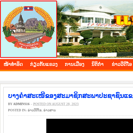
BOLIKHAMXAY PROVINCE
ໜ້າ​ທຳ​ອິດ
​ກ່ຽວ​ກັບ​ແຂວງ
​ການ​ເມືອງ
ນິ​ຕິ​ກຳ
ຂ່າວ​ວີ​ດີ​ໂອ
ບາງຄຳສະເໜີຂອງສະມາຊິກສະພາປະຊາຊົນແຂວງ 
BY
ADMINS16
–
POSTED ON AUGUST 28, 2023
POSTED IN:
ຂ່າວ​ວີ​ດີ​ໂອ
,
​ຂ່າວ​ສານ