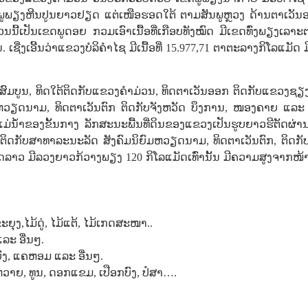
ຍ​ສາຍພູ​ພຽງຫີນ​ປູນຍາວ​ຢຽດ​ ແຕ່​ເໜືອຮອດ​ໃຕ້ ຕາມ​ສັນພູຫຼວງ ດ້ານ​ຕາ​ເວັນ
້​ເປັນ​ເຂດ​ພູດ​ອຍ ກວມ​ເອົາ​ເນື້ອ​ທີ່​ເກືອບ​ທັງໝົດ ​ມີ​ເຂດ​ທົ່ງພຽງເລາ
 ເຊີ່ງເອີ້ນວ່າ​ແຂວງ​ບໍລິ​ຄຳ​ໄຊ ມີເນື້ອທີ່ 15.977,71 ຕາຕະລາງກິ​ໂລ​ແມັດ ມີຕ
ບູນ, ທິດ​ໃຕ້​ຕິດ​ກັບ​ແຂວງ​ຄຳ​ມ່ວນ, ທິດຕາ​ເວັນ​ອອກ ຕິດກັບແຂວງ​ຊຽ
​ຫວຽດນາມ, ທິດຕາເວັນ​ຕົກ ຕິດ​ກັບ​ຈັງຫວັດ ບຶງການ, ໜອງຄາຍ ​ແລະ 
່ນ້ຳຂອງຂັ້ນກາງ ລັກສະນະພື້ນທີ່ດິນຂອງແຂວງເປັນຮູບຍາວຮີຕັດຜ່າ
ິດກັບສາທາລະນະລັດ ສັງຄົມນິຍົມຫວຽດນາມ, ທິດຕາເວັນຕົກ, ຕິດກັ
ທດລາວ ມີລວງຍາວກ້ວາງພຽງ 120 ກິໂລແມັດເທົ່ານັ້ນ ມີຄວາມສູງຈາກໜ້
ຂະ​ຍຸງ,​ໄມ້ດູ່, ​ໄມ້​ແຕ້, ​ໄມ້​ເກດສະໜາ..
ແລະ ອື່ນໆ.
ບົງ, ​ແຄ​ຫອມ ​ແລະ ອື່ນໆ.
ວາຍ, ທູນ, ດອກ​ແຂມ, ​ເປືອກ​ບົງ, ປໍ​ສາ….