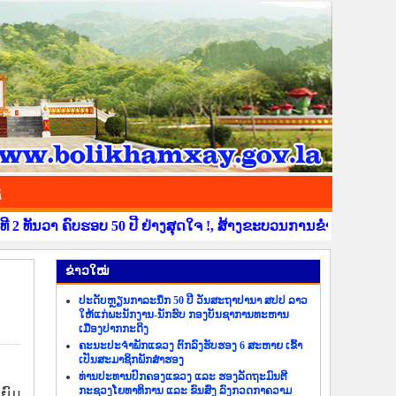
ຊ
ນວາ ຄົບຮອບ 50 ປີ ຢ່າງສຸດໃຈ !, ສ້າງຂະບວນການຂໍ່ານັບຮັບຕ້ອນ ວັນສ
​ຂ່າວ​ໃໝ່
ປະດັບຫຼຽນກາລະນຶກ 50 ປີ ວັນສະຖາປານາ ສປປ ລາວ
ໃຫ້ແກ່ພະນັກງານ-ນັກຮົບ ກອງບັນຊາການທະຫານ
ເມືອງປາກກະດິງ
ຄະນະປະຈຳພັກແຂວງ ຕົກລົງຮັບຮອງ 6 ສະຫາຍ ເຂົ້າ
ເປັນສະມາຊິກພັກສຳຮອງ
ທ່ານປະທານປົກຄອງແຂວງ ແລະ ຮອງລັດຖະມົນຕີ
ກະຊວງໂຍທາທິການ ແລະ ຂົນສົ່ງ ລົງກວດກາຄວາມ
ຍົມ​