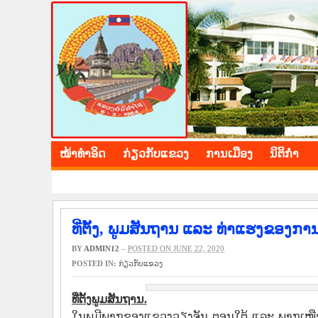
BOLIKHAMXAY PROV
ໜ້າ​ທຳ​ອິດ
​ກ່ຽວ​ກັບ​ແຂວງ
​ການ​ເມືອງ
ນິ​ຕິ​ກຳ
ທີ່ຕັ້ງ, ພູມສັນຖານ ແລະ ທ່າແຮງຂອງກ
BY
ADMIN12
–
POSTED ON JUNE 22, 2020
POSTED IN:
​ກ່ຽວ​ກັບ​ແຂວງ
ທີ່ຕັ້ງພູມສັນຖານ.
ໃນພູມີພາກຂອງ​ແຂວງ​ວຽງຈັນ ​ຕອນ​ໃຕ້ ​ແລະ ພາກ​ເໜື