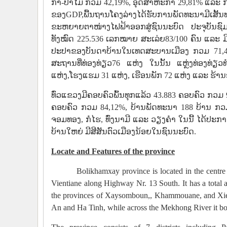
ກໍາ-ປ່າໄມ້ ກວມ 42,19%, ອຸດສາຫະກໍາ 29,81% ແລະ ກາ
ຂອງGDP,ພື້ນຖານໂຄງລ່າງໄດ້ຮັບການພັດທະນາມີເສັ້ນ
ຂະຫຍາຍຕາໜ່າງໄຟຟ້າອອກສູ່ຊົນນະບົດ ປະຈຸບັນຊົມ
ທັງໝົດ 225.536 ເລກໝາຍ ສະເລ່ຍ83/100 ຄົນ ແລະ ມ
ປະປາຂອງບັນດາບ້ານໃນເທດສະບານເມືອງ ກວມ 71,43%,
ສະຖານທີ່ທ່ອງທ່ຽວ76 ແຫ່ງ ໃນນັ້ນ ແຫຼ່ງທ່ອງ
ແຫ່ງ,ໂຮງແຮມ 31 ແຫ່ງ, ເຮືອນພັກ 72 ແຫ່ງ ແລະ ຮ້ານອ
ທົ່ວແຂວງມີຄອບຄົວພົ້ນທຸກແລ້ວ 43.883 ຄອບຄົວ ກວມ 
ຄອບຄົວ ກວມ 84,12%, ບ້ານພັດທະນາ 188 ບ້ານ ກວມ 6
ຈອມທອງ, ກໍໄຮ, ທົ່ງນາມີ ແລະ ວຽງຄໍາ ໃນນີ້ ໄດ້ປະກ
ບ້ານໃຫຍ່ ມີສີສັນຕົວເມືອງນ້ອຍໃນຊົນນະບົດ.
Locate and
Features of the province
Bolikhamxay province is located in the centre of 
Vientiane along Highway Nr. 13 South. It has a total
the provinces of Xaysomboun,, Khammouane, and Xien
An and Ha Tinh, while across the Mekhong River it 