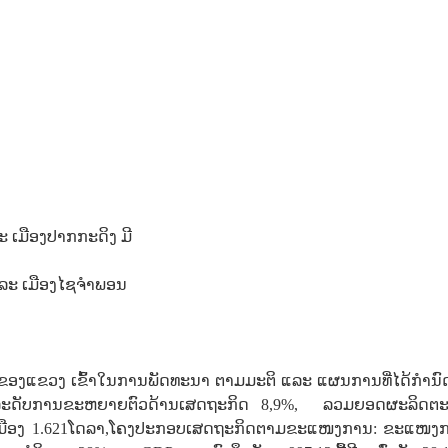
ະ ​ເມືອງ​ປາກ​ກະດິງ ມີ
ແລະ ​ເມືອງ​ໄຊ​ຈຳ​ພອນ
ອງແຂວງ ເຂົ້າໃນການພັດທະນາ ຕາມມະຕິ ແລະ ແຜນການທີ່ໄດ້ກໍານົດ
ຸບັນລະດັບການຂະຫຍາຍຕົວດ້ານເສດຖະກິດ 8,9%, ລວມຍອດຜະລິດຕະ
ົນລະເມືອງ 1.621ໂດລາ,ໂຄງປະກອບເສດຖະກິດຕາມຂະແໜງການ: ຂະແໜງກ