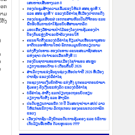
ເສຍຫາຍເສັ້ນທາງເລກ 8
​ອອກ
ກອງປະຊຸມສ້າງຄວາມເຂັ້ມແຂງໃຫ້ແກ່ ສສຊ ຊຸດທີ X
ະຕາມ
ແລະ ສສຂ ຊຸດທີ V ແຂວງບໍລິຄຳໄຊ ທີ່ເມືອງປາກກະດິງ
ກອງປະຊຸມເຜີຍແຜ່ ເອກກະສານຫັນເປັນດີຈີຕອນ ແລະ
ັ້ງ​
ຝຶກອົບຮົມການນຳໃຊ້ລະບົບສື່ສານພາກລັດ
ມອບເຄື່ອງມືທຳລາຍປ່າໄມ້ຂອງໂຄງການຄຸ້ມຄອງປ່າ
ປ້ອງກັນແຫຼ່ງນ້ຳເຂດນ້ຳຍ້ວງຕອນໃຕ້
ງ
ຄະນະຈັດຕັ້ງແຂວງບໍລິຄຳໄຊ ຢ້ຽມຢາມເຮືອນອານຸສອນ
ອາດີດເລຂາທິການໃຫຍ່ ພັກກອມມູນນິດຫວຽດນາມ
​
ແຕ່ງຕັ້ງປະທານ-ຮອງປະທານ ຄະນະສະມາຊິກສະພາ
ນ
ແຫ່ງຊາດ ປະຈຳເຂດເລືອກຕັ້ງທີ 11
ບ
ກອງບັນຊາການທະຫານເມືອງໄຊຈຳພອນ ສະຫຼຸບ
ວຽກງານຮອບດ້ານ 6 ເດືອນຕົ້ນປີ 2026
າ
ສຳເລັດງານແຂ່ງຂັນບຸນຊ່ວງເຮືອປະຈຳປີ 2026 ທີ່ເມືອງ
ປາກຊັນ ແຂວງບໍລິຄຳໄຊ
ກະຊວງການເງິນຍົກຍ້າຍ-ແຕ່ງຕັ້ງ ບຸກຄະລາກອນນຳພາ-
ຄຸ້ມຄອງ ຄັງເງີນແແຫ່ງລັດ ແຂວງບໍລິຄຳໄຊ
ບໍລິຄຳໄຊ–ຮ່າຕິ້ງ ແລກປ່ຽນຖອດຖອນບົດຮຽນ
ວຽກງານຈັດຕັ້ງ ແລະ ສ້າງພັກ
ປະດັບຫຼຽນກາລະນຶກ 50 ປີ ວັນສະຖາປານາ ສປປ ລາວ
ໃຫ້ແກ່ພະນັກງານ-ລັດຖະກອນ ຂອງຄະນະກວດກາພັກ
ແຂວງ
ເມືອງປາກຊັນ ເລັ່ງຍົກລະດັບການຄຸ້ມຄອງ ແລະ ບໍລິການ
ເກັບມ້ຽນຂີ້ເຫຍື້ອ ດ້ວຍຮູບແບບ PPP