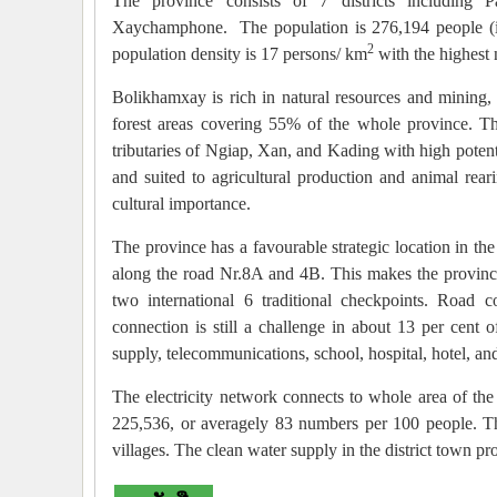
The province consists of 7 districts including
Xaychamphone. The population is 276,194 people (in
2
population density is 17 persons/ km
with the highest 
Bolikhamxay is rich in natural resources and mining, es
forest areas covering 55% of the whole province. Th
tributaries of Ngiap, Xan, and Kading with high potent
and suited to agricultural production and animal rearin
cultural importance.
The province has a favourable strategic location in t
along the road Nr.8A and 4B. This makes the province s
two international 6 traditional checkpoints. Road 
connection is still a challenge in about 13 per cent of
supply, telecommunications, school, hospital, hotel, a
The electricity network connects to whole area of th
225,536, or averagely 83 numbers per 100 people. Th
villages. The clean water supply in the district town 