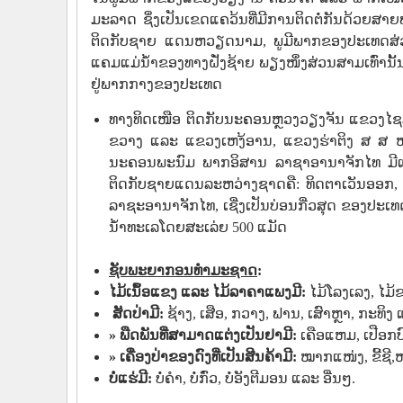
ມະ​ລາດ ​ຊຶ່ງ​ເປັນ​ເຂດ​ແຄວ້ນທີ່​ມີ​ການ​ຕິດ​ຕໍ່​ກັນ​ດ້ວ
ຕິດ​ກັບ​ຊາຍ​ ແດນ​ຫວຽດນາມ​, ພູມີພາກ​ຂອງ​ປະ​ເທດ​ສ່ວນ​ນີ
ແຄມ​ແມ່​ນ້ຳຂອງທາງ​ຝັ່ງ​ຊ້າຍ ​ພຽງໜຶ່ງສ່ວນ​ສາມ​ເທົ່ານັ້ນ.
ຢູ່​ພາກ​ກາງຂອງ​ປະ​ເທ​ດ
ທາງ​ທິດ​ເໜືອ ຕິດ​ກັບ​ນະຄອນຫຼວງວຽງຈັນ ແຂວງໄຊສົມ
ຂວາງ ແລະ ​ແຂວງ​ເຫ​ງ້ອານ, ​ແຂວງ​ຮ່າ​ຕິງ ​ສ ສ 
ນະຄອນ​ພະນົມ ພາກ​ອິສານ ລາຊາ​ອານາຈັກ​ໄທ ມີແມ
ຕິດກັບຊາຍແດນລະຫວ່າງຊາດຄື: ທິດຕາເວັນອອກ, ຕ
ລາຊະອານາຈັກໄທ, ເຊີ່ງເປັນບ່ອນກີ່ວສຸດ ຂອງປະເ
ນ້ຳທະເລໂດຍສະເລ່ຍ 500 ແມັດ
ຊັບພະຍາກອນ​ທຳ​ມະ​ຊາດ
:
ໄມ້​ເນຶ້ອ​ແຂງ ​ແລະ ​ໄມ້​ລາຄາ​ແພງ​ມີ:
​ໄມ້​ໂລງ​ເລງ, ​ໄມ້​
ສັດປ່າ​ມີ:
ຊ້າງ, ​ເສືອ, ກວາງ, ຟານ, ​ເສົາຫຼາ, ກະທິງ ​
» ພືດ​ພັນ​ທີ່​ສາມາດ​ແຕ່ງ​ເປັນ​ຢາມີ:
​ເຄືອ​ແຫມ, ​ເປືອກ​
» ​ເຄື່ອງ​ປ່າ​ຂອງ​ດົງ​ທີ່​ເປັນ​ສີນ​ຄ້າ​ມີ:
ໝາກ​ແໜ່ງ, ຂີ້ຊີ,ຫ
ບໍ່​ແຮ່​ມີ:
ບໍ່​ຄຳ, ບໍ່​ກົ່ວ, ບໍ່​ອັງ​ຕີ​ມອນ​ ແລະ ​ອື່ນໆ.