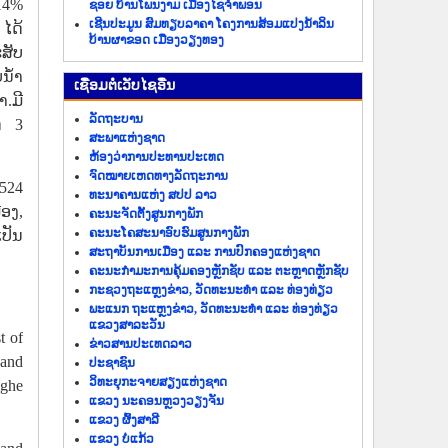
,14%
ຊອຍ ບ້ານໂພນງາມ ເມືອງໄຊຈຳພອນ
ເຊີນປະມູນ ສົມທຽບລາຄາ ໂຄງການສ້ອມແປງນ້ຳລິນ
ໄດ້
ບ້ານຜາຂອດ ເມືອງວຽງທອງ
ສັບ
ໍ້າ
​ເຊື່ອມ​ຕໍ່​ເວັບ​ໄຊ​ອື່ນ
.ມີ
ລັດ​ຖະ​ບານ
ດ 3
ສະພາແຫ່ງຊາດ
ຫ້ອງວ່າການປະທານປະເທດ
ຈົດໝາຍເຫດທາງລັດຖະການ
.524
ທະນາຄານແຫ່ງ ສປປ ລາວ
ືອງ,
ຄະນະຈັດຕັ້ງສູນກາງພັກ
ຄະນະໂຄສະນາອົບຮົມສູນກາງພັກ
ເປັນ
ສະຖາບັນການເມືອງ ແລະ ການປົກຄອງແຫ່ງຊາດ
ຄະນະ​ກຳມະການ​ຄຸ້ມ​ຄອງ​ຫຼັກ​ຊັບ ແລະ ຕະຫຼາດຫຼັກຊັບ
ກະຊວງຖະແຫຼງຂ່າວ, ວັດທະນະທຳ ແລະ ທ່ອງທ່ຽວ
ພະແນກ ຖະແຫຼງຂ່າວ, ວັດທະນະທຳ ແລະ ທ່ອງທ່ຽວ
ແຂວງສາລະວັນ
t of
ຂ່າວ​ສານ​ປະ​ເທດ​ລາວ
 and
ປະ​ຊາ​ຊົນ
ວິທະຍຸກະຈາຍສຽງແຫ່ງຊາດ
Nghe
ແຂວງ ນະ​ຄອນຫຼວງວຽງ​ຈັນ
ແຂວງ ຜົ້ງ​ສາ​ລີ
ແຂວງ ບໍ່​ແກ້ວ