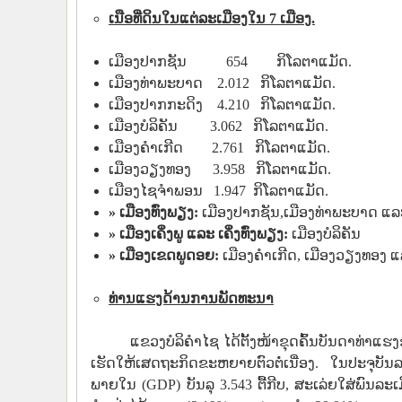
ເນືອ​ທີ່​ດິນ​ໃນ​ແຕ່ລະ​ເມືອງ​ໃນ 7 ​ເມືອງ.
​ເມືອງ​ປາກ​ຊັນ 654 ກິ​ໂລ​ຕາ​ແມັດ.
​ເມືອງ​ທ່າ​ພະ​ບາດ 2.012 ກິ​ໂລ​ຕາ​ແມັດ.
​ເມືອງ​ປາກ​ກະດິງ 4.210 ກິ​ໂລ​ຕາ​ແມັດ.
​ເມືອງ​ບໍລິ​ຄັນ 3.062 ກິ​ໂລ​ຕາ​ແມັດ.
​ເມືອງ​ຄຳ​ເກີດ 2.761 ກິ​ໂລ​ຕາ​ແມັດ.
​ເມືອງ​ວຽງທອງ 3.958 ກິ​ໂລ​ຕາ​ແມັດ.
​ເມືອງ​ໄຊ​ຈຳ​ພອນ 1.947 ກິ​ໂລ​ຕາ​ແມັດ.
» ເມືອງທົ່ງພຽງ:
​ເມືອງ​ປາກ​ຊັນ,​ເມືອງທ່າ​ພະ​ບາດ ​ແລ
» ເມືອງ​ເຄິ່ງພູ ​ແລະ ​ເຄິ່ງທົ່ງພຽງ:
​ເມືອງ​ບໍລິ​ຄັນ
» ເມືອງ​ເຂດ​ພູດ​ອຍ:
​ເມືອງ​ຄຳ​ເກີດ, ​ເມືອງ​ວຽງທອງ ​
ທ່ານແຮງດ້ານການພັດທະນາ
ແຂວງບໍລິຄຳໄຊ ໄດ້ຕັ້ງໜ້າຂຸດຄົ້ນບັນດາທ່າແຮງຂ
ເຮັດໃຫ້ເສດຖະກິດຂະຫຍາຍຕົວຕໍ່ເນື່ອງ. ໃນປະຈ
ພາຍໃນ (GDP) ບັນລຸ 3.543 ຕື້ກີບ, ສະເລ່ຍໃສ່ພ