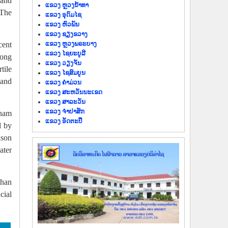
 and
ແຂວງ ຫຼວງນໍ້າທາ
 The
ແຂວງ ອຸດົມໄຊ
ແຂວງ ຫົວພັນ
ແຂວງ ຊຽງຂວາງ
ແຂວງ ຫຼວງພຣະບາງ
cent
ແຂວງ ໄຊຍະບູລີ
hong
ແຂວງ ວຽງຈັນ
tile
ແຂວງ ໄຊສົມບູນ
 and
ແຂວງ ຄຳມ່ວນ
ແຂວງ ສະຫວັນນະເຂດ
ແຂວງ ສາລະວັນ
ແຂວງ ຈຳປາສັກ
tnam
ແຂວງ ອັດຕະປື
d by
ason
ater
than
cial