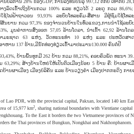
ນບໍລິການ 28% ຂອງGDP; ການລົງທຶນບັນລຸ 997,12 ຕື້ກີບ ເທົ່າກັບ 28
ທາງລົດເຂົ້າເຖິງບ້ານກວມ 100% ແລະ ທຽວໄດ້ 2 ລະດູ ກວມ 86,6%; 
ໃຊ້ໄຟຟ້າຖາວອນ 93,93% ລະບົບໂທລະຄົມ-ສື່ສານ ມີຜູ້ຊົມໃຊ້ໂທລະ
ີສັນຍານ ກວມ 97,3% ຂອງຈໍານວນບ້ານໃນທົ່ວແຂວງ,ການນໍາໃຊ້ລະບົບນ
 ມູນຄ່າການສົ່ງອອກ 57,05 ລ້ານໂດລາ, ນໍາເຂົ້າ 62,92 ລ້ານໂດລາ
ທ່ຽວທໍາມະຊາດ 63 ແຫ່ງ, ວັດທະນະທໍາ 10 ແຫ່ງ ແລະ ປະຫວັດສາ
າຫານ 137 ຮ້ານ,ມີນັກທ່ອງທ່ຽວເຂົ້າມາປະມານ130.000 ຄົນຕໍ່ປີ
93,43%, ບ້ານພົ້ນທຸກມີ 262 ບ້ານ ກວມ 88,21%, ຄອບຄົວພັດ ທະນາ 39
3,29%; ສ້າງບ້ານໃຫຍ່ໃຫ້ເປັນຕົວເມືອງນ້ອຍ 5 ບ້ານ ຄື: ບ້ານຜາເມ
າດບ້ານຜາເມືອງ ເມືອງບໍລິຄັນ ແລະ ບ້ານວຽງຄໍາ ເມືອງປາກກະດິງ ກາຍ
Lao PDR, with the provincial capital, Pakxan, located 140 km Eas
2
 area of 15,977 km
, sharing national boundaries with Vientiane capital
gkhouang. To the East it borders the two Vietnamese provinces of 
borders the Thai provinces of Bungkun, Nongkhai and Nakhonphanom.