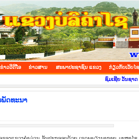
INCE
ຂ່າວ​ວີ​ດີ​ໂອ
​ຂ່າວ​ສານ
ສະພາປະຊາຊົນ ແຂວງ
​ກ່ຽວ​ກັບ​ເວັບ​ໄ
ຊົມເຊີຍ ວັນຊາດ ທີ 2 ທັ
ານພັດທະນາ
ອຂອງ​ແຂວງ​ຄຳ​ມ່ວນ ອັນ​ປະກອອບດ້ວຍ ​ເຂດ​ພູ​ພຽງນາ​ກາຍ ມະຫາ​ໄຊ 