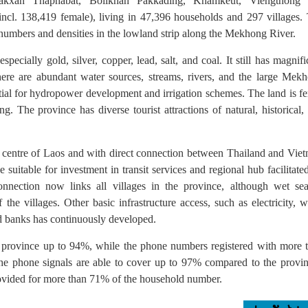
 Pakxan Thaphabat, Bolikhan Pakkading, Khamkeut, Viengthong
cl. 138,419 female), living in 47,396 households and 297 villages.
numbers and densities in the lowland strip along the Mekhong River.
pecially gold, silver, copper, lead, salt, and coal. It still has magnifi
ere are abundant water sources, streams, rivers, and the large Mek
ial for hydropower development and irrigation schemes. The land is fer
g. The province has diverse tourist attractions of natural, historical,
he centre of Laos and with direct connection between Thailand and Vie
uitable for investment in transit services and regional hub facilitate
connection now links all villages in the province, although wet se
 the villages. Other basic infrastructure access, such as electricity, w
nd banks has continuously developed.
e province up to 94%, while the phone numbers registered with more 
e phone signals are able to cover up to 97% compared to the provin
provided for more than 71% of the household number.