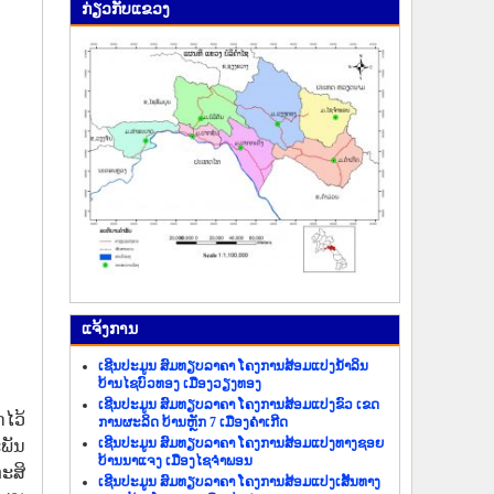
ກ່ຽວ​ກັບ​ແຂວງ
ແຈ້ງ​ການ
ເຊີນປະມູນ ສົມທຽບລາຄາ ໂຄງການສ້ອມແປງນ້ຳລິນ
ບ້ານໄຊບົວທອງ ເມືອງວຽງທອງ
ເຊີນປະມູນ ສົມທຽບລາຄາ ໂຄງການສ້ອມແປງຂົວ ເຂດ
ໄວ້
ການຜະລິດ ບ້ານຫຼັກ 7 ເມືອງຄຳເກີດ
ເຊີນປະມູນ ສົມທຽບລາຄາ ໂຄງການສ້ອມແປງທາງຊອຍ
ພັນ
ບ້ານນາແຈງ ເມືອງໄຊຈຳພອນ
ະສິ
ເຊີນປະມູນ ສົມທຽບລາຄາ ໂຄງການສ້ອມແປງເສັ້ນທາງ