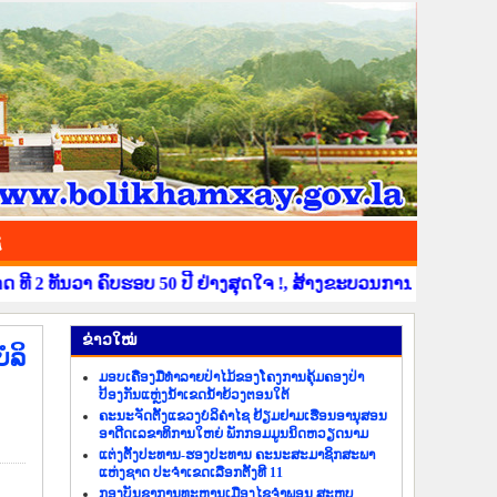
ຊ
ທັນວາ ຄົບຮອບ 50 ປີ ຢ່າງສຸດໃຈ !, ສ້າງຂະບວນການຂໍ່ານັບຮັບຕ້ອນ ວ
​ຂ່າວ​ໃໝ່
ໍລິ
ມອບເຄື່ອງມືທຳລາຍປ່າໄມ້ຂອງໂຄງການຄຸ້ມຄອງປ່າ
ປ້ອງກັນແຫຼ່ງນ້ຳເຂດນ້ຳຍ້ວງຕອນໃຕ້
ຄະນະຈັດຕັ້ງແຂວງບໍລິຄຳໄຊ ຢ້ຽມຢາມເຮືອນອານຸສອນ
ອາດີດເລຂາທິການໃຫຍ່ ພັກກອມມູນນິດຫວຽດນາມ
ແຕ່ງຕັ້ງປະທານ-ຮອງປະທານ ຄະນະສະມາຊິກສະພາ
ແຫ່ງຊາດ ປະຈຳເຂດເລືອກຕັ້ງທີ 11
ກອງບັນຊາການທະຫານເມືອງໄຊຈຳພອນ ສະຫຼຸບ