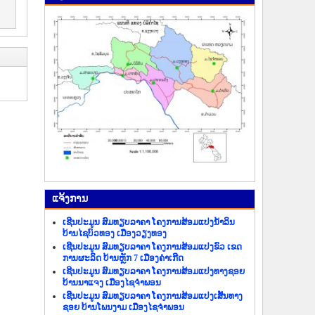
ແຈ້ງ​ການ
ເຊີນປະມູນ ສົມທຽບລາຄາ ໂຄງການສ້ອມແປງນ້ຳລິນ
ບ້ານໄຊບົວທອງ ເມືອງວຽງທອງ
ເຊີນປະມູນ ສົມທຽບລາຄາ ໂຄງການສ້ອມແປງຂົວ ເຂດ
ການຜະລິດ ບ້ານຫຼັກ 7 ເມືອງຄຳເກີດ
ເຊີນປະມູນ ສົມທຽບລາຄາ ໂຄງການສ້ອມແປງທາງຊອຍ
ບ້ານນາແຈງ ເມືອງໄຊຈຳພອນ
ເຊີນປະມູນ ສົມທຽບລາຄາ ໂຄງການສ້ອມແປງເສັ້ນທາງ
ຊອຍ ບ້ານໂພນງາມ ເມືອງໄຊຈຳພອນ