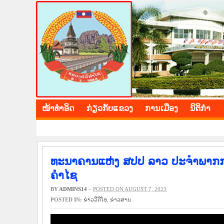
BOLIKHAMXAY PROV
ໜ້າ​ທຳ​ອິດ
​ກ່ຽວ​ກັບ​ແຂວງ
​ການ​ເມືອງ
ນິ​ຕິ​ກຳ
ທະນາຄານແຫ່ງ ສປປ ລາວ ປະຈຳພາກກາງ
ຄຳໄຊ
BY
ADMINS14
–
POSTED ON AUGUST 7, 2023
POSTED IN:
ຂ່າວ​ວີ​ດີ​ໂອ
,
​ຂ່າວ​ສານ