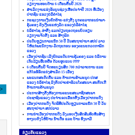
ວຽກງານຮອບດ້ານ 6 ເດືອນຕົ້ນປີ 2026
ສຳເລັດງານແຂ່ງຂັນບຸນຊ່ວງເຮືອປະຈຳປີ 2026 ທີ່ເມືອງ
ປາກຊັນ ແຂວງບໍລິຄຳໄຊ
ກະຊວງການເງິນຍົກຍ້າຍ-ແຕ່ງຕັ້ງ ບຸກຄະລາກອນນຳພາ-
ຄຸ້ມຄອງ ຄັງເງີນແແຫ່ງລັດ ແຂວງບໍລິຄຳໄຊ
ບໍລິຄຳໄຊ–ຮ່າຕິ້ງ ແລກປ່ຽນຖອດຖອນບົດຮຽນ
ວຽກງານຈັດຕັ້ງ ແລະ ສ້າງພັກ
ປະດັບຫຼຽນກາລະນຶກ 50 ປີ ວັນສະຖາປານາ ສປປ ລາວ
ໃຫ້ແກ່ພະນັກງານ-ລັດຖະກອນ ຂອງຄະນະກວດກາພັກ
ແຂວງ
ເມືອງປາກຊັນ ເລັ່ງຍົກລະດັບການຄຸ້ມຄອງ ແລະ ບໍລິການ
ເກັບມ້ຽນຂີ້ເຫຍື້ອ ດ້ວຍຮູບແບບ PPP
6 ເດືອນຕົ້ນປີ ຈົດທະບຽນສິດ 700 ກວ່າລາຍການ ແລະ
ແກ້ໄຂຂໍ້ຂັດແຍ່ງສຳເລັດ 15 ເລື່ອງ
ພະແນກສະກັດກັ້ນ ແລະ ຕ້ານການຄ້າມະນຸດ ປກສ
ແຂວງ ບໍລິຄຳໄຊ ລົງຕິດປາຍຄຳຂັວນໂຄສະນາ-ສະຕິກເກີ
ຕ້ານການຄ້າມະນຸດ
>>
ປະກາດສ້າງຕັ້ງຫ້ອງການຄະນະສະມາຊິກສະພາ
ປະຊາຊົນແຂວງ ປະຈຳເຂດເລືອກຕັ້ງເມືອງປາກກະດິງ
ເມືອງປາກກະດິງ ຈັດພິທີປະດັບຫຼຽນກາລະນຶກ 50 ປີ ວັນ
ສະຖາປານາ ສປປລາວ
ການນຳເມືອງປາກກະດິງ ລົງມອບເງີນສົດສົມທົບທຶນສ້າງ
ທາງເບຕົງໃຫ້ບ້ານ ນ້ຳເດື່ອ ແລະ ບ້ານ ທົ່ງນາມີ
ກ່ຽວ​ກັບ​ແຂວງ