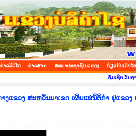
INCE
ຂ່າວ​ວີ​ດີ​ໂອ
​ຂ່າວ​ສານ
ສະພາປະຊາຊົນ ແຂວງ
​ກ່ຽວ​ກັບ​ເວັບ​ໄ
ຊົມເຊີຍ ວັນຊາດ ທີ 2 
ແຂວງ ສະຫວັນນາເຂດ ເຜີຍແຜ່ນິຕິກຳ ຢູ່ແຂວງ ບ