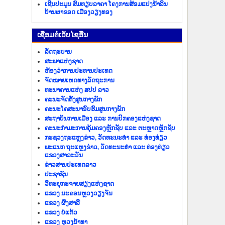
ເຊີນປະມູນ ສົມທຽບລາຄາ ໂຄງການສ້ອມແປງນ້ຳລິນ
ບ້ານຜາຂອດ ເມືອງວຽງທອງ
​ເຊື່ອມ​ຕໍ່​ເວັບ​ໄຊ​ອື່ນ
ລັດ​ຖະ​ບານ
ສະພາແຫ່ງຊາດ
ຫ້ອງວ່າການປະທານປະເທດ
ຈົດໝາຍເຫດທາງລັດຖະການ
ທະນາຄານແຫ່ງ ສປປ ລາວ
ຄະນະຈັດຕັ້ງສູນກາງພັກ
ຄະນະໂຄສະນາອົບຮົມສູນກາງພັກ
ສະຖາບັນການເມືອງ ແລະ ການປົກຄອງແຫ່ງຊາດ
ຄະນະ​ກຳມະການ​ຄຸ້ມ​ຄອງ​ຫຼັກ​ຊັບ ແລະ ຕະຫຼາດຫຼັກຊັບ
ກະຊວງຖະແຫຼງຂ່າວ, ວັດທະນະທຳ ແລະ ທ່ອງທ່ຽວ
ພະແນກ ຖະແຫຼງຂ່າວ, ວັດທະນະທຳ ແລະ ທ່ອງທ່ຽວ
ແຂວງສາລະວັນ
ຂ່າວ​ສານ​ປະ​ເທດ​ລາວ
ປະ​ຊາ​ຊົນ
ວິທະຍຸກະຈາຍສຽງແຫ່ງຊາດ
ແຂວງ ນະ​ຄອນຫຼວງວຽງ​ຈັນ
ແຂວງ ຜົ້ງ​ສາ​ລີ
ແຂວງ ບໍ່​ແກ້ວ
ແຂວງ ຫຼວງນໍ້າທາ