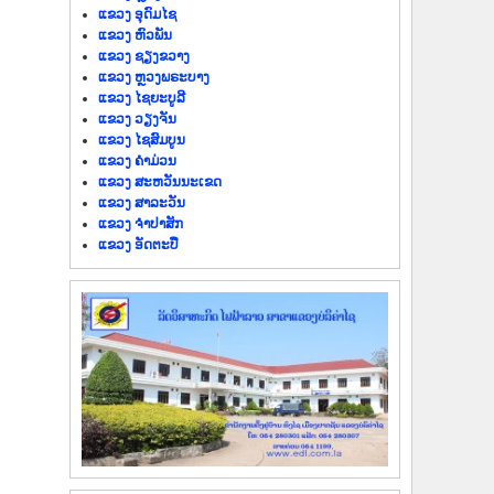
ແຂວງ ອຸດົມໄຊ
ແຂວງ ຫົວພັນ
ແຂວງ ຊຽງຂວາງ
ແຂວງ ຫຼວງພຣະບາງ
ແຂວງ ໄຊຍະບູລີ
ແຂວງ ວຽງຈັນ
ແຂວງ ໄຊສົມບູນ
ແຂວງ ຄຳມ່ວນ
ແຂວງ ສະຫວັນນະເຂດ
ແຂວງ ສາລະວັນ
ແຂວງ ຈຳປາສັກ
ແຂວງ ອັດຕະປື