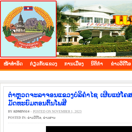
BOLIKHAMXAY PROVINCE
ໜ້າ​ທຳ​ອິດ
​ກ່ຽວ​ກັບ​ແຂວງ
​ການ​ເມືອງ
ນິ​ຕິ​ກຳ
ຂ່າວ​ວີ​ດີ​ໂອ
ຕຳຫຼວດຈະລາຈອນແຂວງບໍລິຄໍາໄຊ ເຜີຍແຜ່ໂຄສ
ມັດທະຍົມຕອນຕົ້ນໂພສີ
BY
ADMINS14
–
POSTED ON NOVEMBER 1, 2023
POSTED IN:
ຂ່າວ​ວີ​ດີ​ໂອ
,
​ຂ່າວ​ສານ