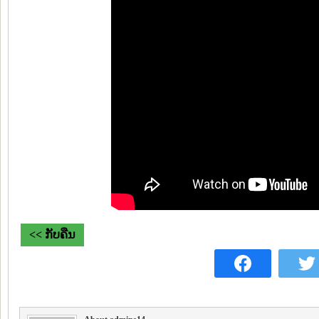
<< ກັບຄືນ