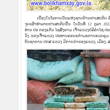
ເນື່ອງໃນໂອກາດວັນແຫ່ງຊາດຕ້ານຢາເສບຕິດ ຄົບຮ
ຈູດເຜົາທໍາລາຍຢາເສບຕິດຂຶ້ນ ໃນວັນທີ 12 ຕຸລາ 20
ທ່ານ ປອ ກອງແກ້ວ ໄຊສົງຄາມ ເຈົ້າແຂວງບໍລິຄຳໄຊ 
ວົງ ຮອງເຈົ້າແຂວງ ປະທານຄະນະກຳມະການຄວບຄຸມ ແ
ບັນຊາການ ປກສ ແຂວງ ມີການນໍາຂອງແຂວງ, ເມືອງ, 