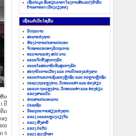
ເຊີນປະມູນ ສົມທຽບລາຄາ ໂຄງການສ້ອມແປງນ້ຳລິນ
ບ້ານຜາຂອດ ເມືອງວຽງທອງ
​ເຊື່ອມ​ຕໍ່​ເວັບ​ໄຊ​ອື່ນ
ລັດ​ຖະ​ບານ
ສະພາແຫ່ງຊາດ
ຫ້ອງວ່າການປະທານປະເທດ
ຈົດໝາຍເຫດທາງລັດຖະການ
ທະນາຄານແຫ່ງ ສປປ ລາວ
ຄະນະຈັດຕັ້ງສູນກາງພັກ
ຄະນະໂຄສະນາອົບຮົມສູນກາງພັກ
ສະຖາບັນການເມືອງ ແລະ ການປົກຄອງແຫ່ງຊາດ
ຄະນະ​ກຳມະການ​ຄຸ້ມ​ຄອງ​ຫຼັກ​ຊັບ ແລະ ຕະຫຼາດຫຼັກຊັບ
ກະຊວງຖະແຫຼງຂ່າວ, ວັດທະນະທຳ ແລະ ທ່ອງທ່ຽວ
ພະແນກ ຖະແຫຼງຂ່າວ, ວັດທະນະທຳ ແລະ ທ່ອງທ່ຽວ
ແຂວງສາລະວັນ
ເຫັນ
ຂ່າວ​ສານ​ປະ​ເທດ​ລາວ
1 ປີ
ປະ​ຊາ​ຊົນ
ຕິດ
ວິທະຍຸກະຈາຍສຽງແຫ່ງຊາດ
ແຂວງ ນະ​ຄອນຫຼວງວຽງ​ຈັນ
ຂອງ
ແຂວງ ຜົ້ງ​ສາ​ລີ
.800
ແຂວງ ບໍ່​ແກ້ວ
ທດ 6
ແຂວງ ຫຼວງນໍ້າທາ