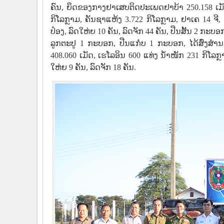
ຄົນ, ຍຶດຂອງກາງຢາເສບຕິດປະເພດຢາບ້າ 250.158 ເມັດ,
ກິໂລກຼາມ, ຄັນຊາແຫ້ງ 3.722 ກິໂລກຼາມ, ຢາເຄ 14 
ປ໋ອງ, ລົດໃຫ່ຍ 10 ຄັນ, ລົດຈັກ 44 ຄັນ, ປືນສັ້ນ 2 ກະບ
ລູກຕະປູ 1 ກະບອກ, ປືນແກ໋ບ 1 ກະບອກ, ໄດ້ສົ່ງສໍານ
408.060 ເມັດ, ເຮໂລອິນ 600 ແທ່ງ ນ້ໍາໜັກ 231 ກິໂລກ
ໃຫ່ຍ 9 ຄັນ, ລົດຈັກ 18 ຄັນ.