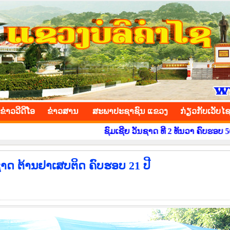
INCE
ຂ່າວ​ວີ​ດີ​ໂອ
​ຂ່າວ​ສານ
ສະພາປະຊາຊົນ ແຂວງ
​ກ່ຽວ​ກັບ​ເວັບ​ໄ
ຊົມເຊີຍ ວັນຊາດ ທີ 2 ທັນວາ ຄົບຮອບ 50 ປີ ຢ່າງສຸດໃຈ
າດ ຕ້ານຢາເສບຕິດ ຄົບຮອບ 21 ປີ