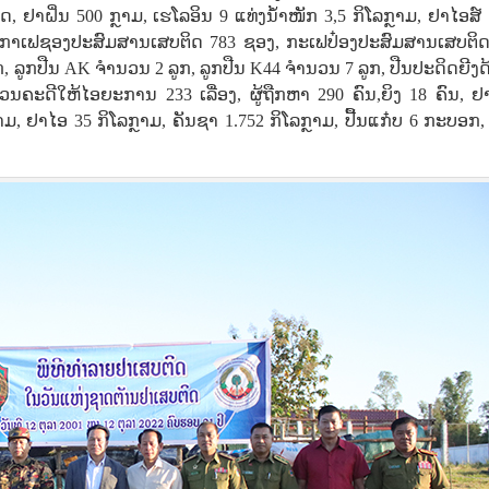
 ຢາຝິ່ນ 500 ກຼາມ, ເຮໂລອິນ 9 ແທ່ງນ້ໍາໜັກ 3,5 ກິໂລກຼາມ, ຢາໄອສ໌
ຈີ, ກາເຟຊອງປະສົມສານເສບຕິດ 783 ຊອງ, ກະເຟປ໋ອງປະສົມສານເສບຕິດ
ອກ, ລູກປືນ AK ຈໍານວນ 2 ລູກ, ລູກປືນ K44 ຈໍານວນ 7 ລູກ, ປືນປະດິດຍີງ
ວນຄະດີໃຫ້ໄອຍະການ 233 ເລື່ອງ, ຜູ້ຖືກຫາ 290 ຄົນ,ຍິງ 18 ຄົນ, ຢ
ຼາມ, ຢາໄອ 35 ກິໂລກຼາມ, ຄັນຊາ 1.752 ກິໂລກຼາມ, ປື້ນແກ໋ບ 6 ກະບອກ,