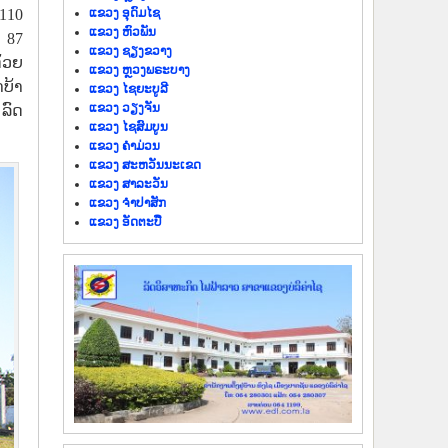
ແຂວງ ອຸດົມໄຊ
 110
ແຂວງ ຫົວພັນ
 87
ແຂວງ ຊຽງຂວາງ
ດ້ວຍ
ແຂວງ ຫຼວງພຣະບາງ
າບ້າ
ແຂວງ ໄຊຍະບູລີ
ແຂວງ ວຽງຈັນ
 ລົດ
ແຂວງ ໄຊສົມບູນ
ແຂວງ ຄຳມ່ວນ
ແຂວງ ສະຫວັນນະເຂດ
ແຂວງ ສາລະວັນ
ແຂວງ ຈຳປາສັກ
ແຂວງ ອັດຕະປື