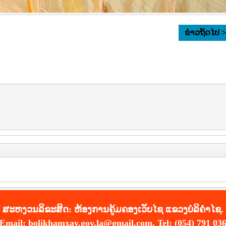
ຂ່າວຖັດໄປ 
ສະ​ຫງວນ​ລິ​ຂະ​ສິດ: ຫ້ອງການຄູ້ມຄອງເວັບໄຊ ແຂວງບໍລິຄຳໄຊ.
Email: bolikhamxay.gov.la@gmail.com, Tel: (054) 791 03