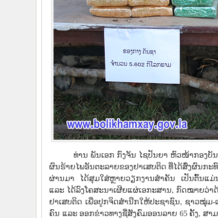
ທ່ານ ພັນເອກ ກົງຈັນ ໄຊປັນຍາ ຫົວໜ້າກອງບັນ
ຜົນຮ້າຍໄພອັນຕະລາຍຂອງຢາເສບຕິດ ທີ່ໄດ້ສົ່ງຜົນກະທ
ຜ່ານມາ ໄດ້ສຸມໃສ່ຫຼາຍວຽກງານສຳຄັນ ເປັນຕົ້ນ
ແລະ ໄດ້ລົງໂຄສະນາເຜີຍແຜ່ເອກະສານ, ກົດໝາຍວ່າ
ຢາເສບຕິດ ເພື່ອປູກຈິດສຳນືກໃຫ້ປະຊາຊົນ, ຊາວໝຸ່ມ-ແມ່ຍ
ຄົນ ແລະ ອອກຂ່າວທາງຊື່ສັງຄົມອອນລາຍ 65 ຄັ້ງ, ສາມາດ