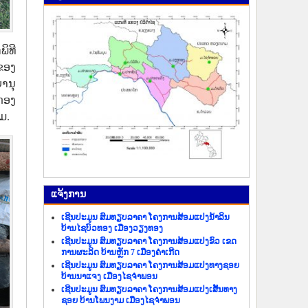
ພິທີ
ຂອງ
ານຸ
ກອງ
ມ.
ແຈ້ງ​ການ
ເຊີນປະມູນ ສົມທຽບລາຄາ ໂຄງການສ້ອມແປງນ້ຳລິນ
ບ້ານໄຊບົວທອງ ເມືອງວຽງທອງ
ເຊີນປະມູນ ສົມທຽບລາຄາ ໂຄງການສ້ອມແປງຂົວ ເຂດ
ການຜະລິດ ບ້ານຫຼັກ 7 ເມືອງຄຳເກີດ
ເຊີນປະມູນ ສົມທຽບລາຄາ ໂຄງການສ້ອມແປງທາງຊອຍ
ບ້ານນາແຈງ ເມືອງໄຊຈຳພອນ
ເຊີນປະມູນ ສົມທຽບລາຄາ ໂຄງການສ້ອມແປງເສັ້ນທາງ
ຊອຍ ບ້ານໂພນງາມ ເມືອງໄຊຈຳພອນ