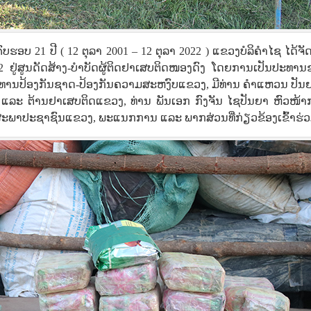
ອບ 21 ປີ ( 12 ຕຸລາ 2001 – 12 ຕຸລາ 2022 ) ແຂວງບໍລິຄໍາໄຊ ໄດ້ຈັດ
22 ຢູ່ສູນດັດສ້າງ-ບຳບັດຜູ້ຕິດຢາເສບຕິດໜອງດົງ ໂດຍການເປັນປະທານ
ປະທານປ້ອງກັນຊາດ-ປ້ອງກັນຄວາມສະຫງົບແຂວງ, ມີທ່ານ ຄຳແຫວນ ປັນຍ
ລະ ຕ້ານຢາເສບຕິດແຂວງ, ທ່ານ ພັນເອກ ກົງຈັນ ໄຊປັນຍາ ຫົວໜ້າ
ສະພາປະຊາຊົນແຂວງ, ພະແນກການ ແລະ ພາກສ່ວນທີ່ກ່ຽວຂ້ອງເຂົ້າຮ່ວ