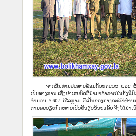
ຈາກນັ້ນທ່ານປະທານພ້ອມດ້ວຍຄະນະ ແລະ ຜູ້ເຂົ້
ເປັນທາງການ ເຊີ່ງຢາເສບຕິດທີ່ນໍາມາທໍາລາຍໃນຄັ້ງນີ້
ຈໍານວນ 5.602 ກິໂລກຼາມ ທີ່ເປັນຂອງກາງຄະດີທີ່ຜ
ຕາມລະບຽບກົດໝາຍເປັນທີ່ຮຽບຮ້ອຍແລ້ວ ຈື່ງໄດ້ນຳເອ