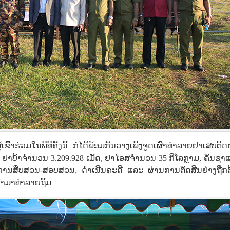
າຮ່ວມໃນພິທີຄັ້ງນີ້ ກໍ່ໄດ້ພ້ອມກັນວາງເພີງຈູດເຜົາທໍາລາຍຢາເສບຕິດ
ມີ: ຢາບ້າຈໍານວນ 3.209.928 ເມັດ, ຢາໄອສຈໍານວນ 35 ກິໂລກຼາມ, ຄັນຊາ
່ານການສືບສວນ-ສອບສວນ, ດຳເນີນຄະດີ ແລະ ຜ່ານການຕັດສີນຢ່າງຖືກຕ
ົາມາທຳລາຍຖິ້ມ