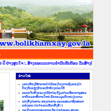
ຊ
 !, ສ້າງຂະບວນການຂໍ່ານັບຮັບຕ້ອນ ວັນສ້າງຕັ້ງແຂວງບໍລິຄຳໄຊ ຄົບຮອບ
​ຂ່າວ​ໃໝ່
ມອບເຄື່ອງມືທຳລາຍປ່າໄມ້ຂອງໂຄງການຄຸ້ມຄອງປ່າ
ປ້ອງກັນແຫຼ່ງນ້ຳເຂດນ້ຳຍ້ວງຕອນໃຕ້
ຄະນະຈັດຕັ້ງແຂວງບໍລິຄຳໄຊ ຢ້ຽມຢາມເຮືອນອານຸສອນ
ອາດີດເລຂາທິການໃຫຍ່ ພັກກອມມູນນິດຫວຽດນາມ
ແຕ່ງຕັ້ງປະທານ-ຮອງປະທານ ຄະນະສະມາຊິກສະພາ
ແຫ່ງຊາດ ປະຈຳເຂດເລືອກຕັ້ງທີ 11
ກອງບັນຊາການທະຫານເມືອງໄຊຈຳພອນ ສະຫຼຸບ