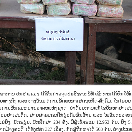
ຊາການ ປກສ ແຂວງ ໄດ້ຂື້ນກ່າວຈຸດປະສົງຂອງພິທີ ເຊິ່ງທ່ານໄດ້ຍົກໃຫ້
ົບທາງກົງ ແລະ ທາງອ້ອມ ຕໍ່ການພັດທະນາເສດຖະກິດ-ສັງຄົມ, ໃນໄລຍະ 
ແມ່ນການຜັນຂະຫຍາຍວາລະແຫ່ງຊາດ ວ່າດ້ວຍການແກ້ໄຂບັນຫາຢາເສບ
ດ້ວຍຢາເສບຕິດ, ສາຍສາລະຄະດີກ່ຽວກັບຜົນຮ້າຍ ແລະ ໄພອັນຕະລາຍ
ິງ, ນັກຮຽນ, ນັກສືກສາ 234 ຄັ້ງ, ມີຜູ້ເຂົ້າຮ່ວມ 12.953 ຄົນ, ຍິງ 5
ມ້າງຄະດີ ໄດ້ທັງໝົດ 327 ເລື່ອງ, ກັກຜູ້ຖືກຫາໄດ້ 503 ຄົນ, ຕ່າງປະເ