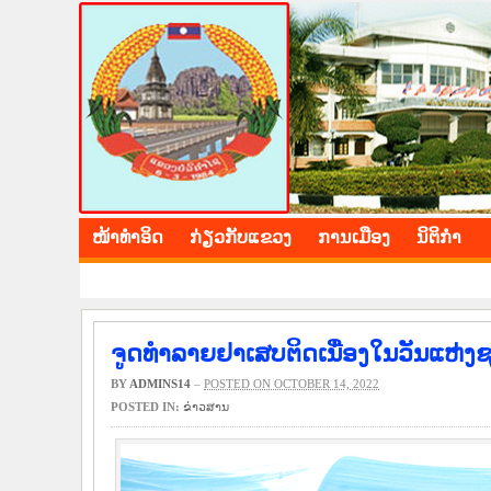
BOLIKHAMXAY PROV
ໜ້າ​ທຳ​ອິດ
​ກ່ຽວ​ກັບ​ແຂວງ
​ການ​ເມືອງ
ນິ​ຕິ​ກຳ
ຈູດທຳລາຍຢາເສບຕິດເນື່ອງໃນວັນແຫ່ງຊ
BY
ADMINS14
–
POSTED ON OCTOBER 14, 2022
POSTED IN:
​ຂ່າວ​ສານ