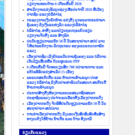
ວຽກງານຮອບດ້ານ 6 ເດືອນຕົ້ນປີ 2026
ສຳເລັດງານແຂ່ງຂັນບຸນຊ່ວງເຮືອປະຈຳປີ 2026 ທີ່ເມືອງ
ປາກຊັນ ແຂວງບໍລິຄຳໄຊ
ກະຊວງການເງິນຍົກຍ້າຍ-ແຕ່ງຕັ້ງ ບຸກຄະລາກອນນຳພາ-
ຄຸ້ມຄອງ ຄັງເງີນແແຫ່ງລັດ ແຂວງບໍລິຄຳໄຊ
ບໍລິຄຳໄຊ–ຮ່າຕິ້ງ ແລກປ່ຽນຖອດຖອນບົດຮຽນ
ວຽກງານຈັດຕັ້ງ ແລະ ສ້າງພັກ
ປະດັບຫຼຽນກາລະນຶກ 50 ປີ ວັນສະຖາປານາ ສປປ ລາວ
ໃຫ້ແກ່ພະນັກງານ-ລັດຖະກອນ ຂອງຄະນະກວດກາພັກ
ແຂວງ
ເມືອງປາກຊັນ ເລັ່ງຍົກລະດັບການຄຸ້ມຄອງ ແລະ ບໍລິການ
ເກັບມ້ຽນຂີ້ເຫຍື້ອ ດ້ວຍຮູບແບບ PPP
6 ເດືອນຕົ້ນປີ ຈົດທະບຽນສິດ 700 ກວ່າລາຍການ ແລະ
ແກ້ໄຂຂໍ້ຂັດແຍ່ງສຳເລັດ 15 ເລື່ອງ
ພະແນກສະກັດກັ້ນ ແລະ ຕ້ານການຄ້າມະນຸດ ປກສ
ແຂວງ ບໍລິຄຳໄຊ ລົງຕິດປາຍຄຳຂັວນໂຄສະນາ-ສະຕິກເກີ
ຕ້ານການຄ້າມະນຸດ
ປະກາດສ້າງຕັ້ງຫ້ອງການຄະນະສະມາຊິກສະພາ
ປະຊາຊົນແຂວງ ປະຈຳເຂດເລືອກຕັ້ງເມືອງປາກກະດິງ
ເມືອງປາກກະດິງ ຈັດພິທີປະດັບຫຼຽນກາລະນຶກ 50 ປີ ວັນ
ສະຖາປານາ ສປປລາວ
ການນຳເມືອງປາກກະດິງ ລົງມອບເງີນສົດສົມທົບທຶນສ້າງ
ທາງເບຕົງໃຫ້ບ້ານ ນ້ຳເດື່ອ ແລະ ບ້ານ ທົ່ງນາມີ
ກ່ຽວ​ກັບ​ແຂວງ