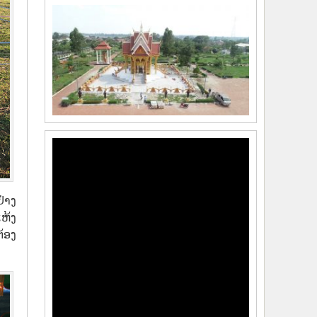
ຢ່າງ
ແຫ້ງ
້ອງ