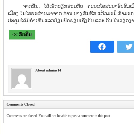
ຈາກນັ້ນ, ໄດ້ເຮັດວຽກຮ່ວມກັບ ຄະນະໂຄສະນາອົບຮົມເ
ເມືອງ ໃນໄລຍະຜ່ານມາຈາກ ທ່ານ ນາງ ສົມຮັກ ແກ້ວມະນີ ກໍາມະກ
ປະຊຸມໄດ້ມີຄໍາເຫັນແລກປ່ຽນບົດຮຽນເຊິ່ງກັນ ແລະ ກັນ ໃນວຽກງາ
<< ກັບຄືນ
About admins14
Comments Closed
Comments are closed. You will not be able to post a comment in this post.