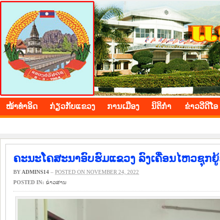
BOLIKHAMXAY PROVINCE
ໜ້າ​ທຳ​ອິດ
​ກ່ຽວ​ກັບ​ແຂວງ
​ການ​ເມືອງ
ນິ​ຕິ​ກຳ
ຂ່າວ​ວີ​ດີ​ໂອ
ຄະນະໂຄສະນາອົບຮົມແຂວງ ລົງເຄື່ອນໄຫວຊຸກຍູ້
BY
ADMINS14
–
POSTED ON NOVEMBER 24, 2022
POSTED IN:
​ຂ່າວ​ສານ