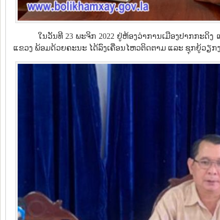
ໃນວັນທີ 23 ພະຈິກ 2022 ຢູ່ຫ້ອງວ່າການເມືອງປາກກະດິງ
ແຂວງ ພ້ອມດ້ວຍຄະນະ ໄດ້ລົງເຄື່ອນໄຫວຕິດຕາມ ແລະ ຊຸກຍູ້ວຽ