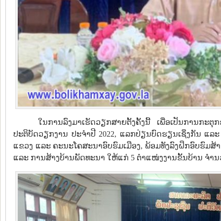
ໃນການລົງມາເຮັດວຽກສາຍຕັ້ງຄັ້ງນີ້ ເພື່ອເປັນການກະຕ
ປະຕິບັດວຽກງານ ປະຈໍາປີ 2022, ແລກປ່ຽນບົດຮຽນເຊິ່ງກັນ 
ແຂວງ ແລະ ຄະນະໂຄສະນາອົບຮົມເມືອງ, ພ້ອມທັງລົງຝຶກອົບຮົມສ້
ແລະ ການສ້າງບ້ານພັດທະນາ ໃຫ້ແກ່ 5 ຕໍາແໜ່ງງານຂັ້ນບ້ານ ຈໍາ