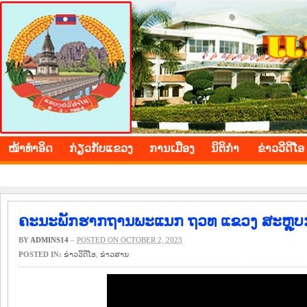
BOLIKHAMXAY PROVINCE
ໜ້າ​ທຳ​ອິດ
​ກ່ຽວ​ກັບ​ແຂວງ
​ການ​ເມືອງ
ນິ​ຕິ​ກຳ
ຂ່າວ​ວີ​ດີ​ໂອ
ຄະນະພັກຮາກຖານພະແນກ ຖວທ ແຂວງ ສະຫຼຸບການ
BY
ADMINS14
–
POSTED ON OCTOBER 2, 2023
POSTED IN:
ຂ່າວ​ວີ​ດີ​ໂອ
,
​ຂ່າວ​ສານ