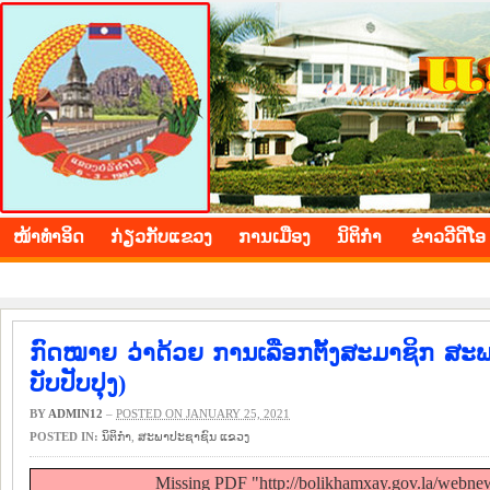
BOLIKHAMXAY PROVINCE
ໜ້າ​ທຳ​ອິດ
​ກ່ຽວ​ກັບ​ແຂວງ
​ການ​ເມືອງ
ນິ​ຕິ​ກຳ
ຂ່າວ​ວີ​ດີ​ໂອ
ກົດ​ໝາຍ ວ່າ​ດ້ວຍ ​ການ​ເລືອກ​ຕັ້ງສະ​ມາ​ຊິກ ສະ
ບັບ​ປັບ​ປຸງ)
BY
ADMIN12
–
POSTED ON JANUARY 25, 2021
POSTED IN:
ນິ​ຕິ​ກຳ
,
ສະພາປະຊາຊົນ ແຂວງ
Missing PDF "http://bolikhamxay.gov.la/webne