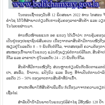
ໃນຕອນເຊົ້າຂອງວັນທີ 12 ພຶດສະພາ 2022 ທ່ານ ໄກສອນ
ຄຳໄຊ ໄດ້ໃຫ້ສຳພາດກ່ຽວກັບການຄຸ້ມຄອງລາຄາສິນຄ້າ ແລະ 
ໃນໄລຍະຜ່ານມາ.
ທ່ານຫົວໜ້າພະແນກ ອຄ ແຂວງ ໄດ້ເວົ້າວ່າ: ການຄຸ້ມຄອງລາ
ເປັນຢູ່ຂອງປະຊາຊົນພໍສົມຄວນ ເນື່ອງຈາກລາສິນຄ້າມີການເໜັງຕີງເພ
ໜຽວຢູ່ໃນລະດັບ 8 – 9 ພັນກີບຕໍ່ກິໂລ, ຈາກສະຖະຕິ ຄວາມຕ້ອງການແ
ສະໜອງເຂົ້າພາຍໃນແຂວງ ແມ່ນຍັງພຽງພໍຕໍ່ການບໍລິໂພກ, ສິນຄ້າປະເພ
ກິໂລ ແລະ ລາຄາປາ ຢູ່ໃນລະດັບ 24 – 25 ພັນກີບ/ກິໂລ.
ສິນຄ້າທີ່ມີການເໜັງຕີງ ສ່ວນຫຼາຍກ່ຽວພັນກັບອັດຕາແລກປ່
ປາ, ສະອິ້ວ, ນ້ຳຕານ, ແປ້ງນົວ ແລະ ອຶ່ນໆ ທີ່ຈຳເປັນຕໍ່ການດຳລ
ລະດັບ 25 – 50% ຂອງລາຍການສິນຄ້າທີ່ນຳເຂົ້າ.
ສາເຫດທີ່ພາໃຫ້ສິນຄ້າເພີ່ມຂຶ້ນ ກໍ່ເນື່ອງມາຈາກຄວາມຮຽ
ເຊື້ອໄຟ.
ສຳລັບປ້ຳນ້ຳມັນພາຍໃນແຂວງບໍລິຄຳໄຊ ມີທັງໝົດ 128 ປ້ຳ 