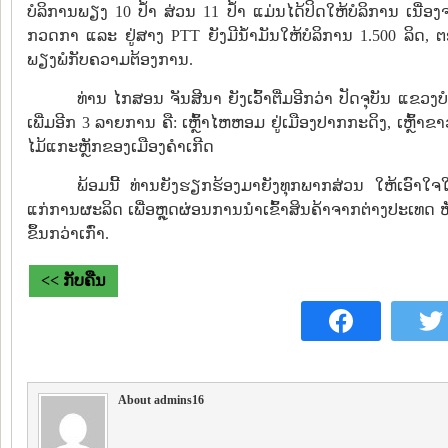
ບໍລິການພຽງ 10 ປ້ຳ ສ່ວນ 11 ປ້ຳ ແມ່ນໄດ້ປິດໃຫ້ບໍລິການ ເນື່ອ
ກວດກາ ແລະ ຢູ່ສາງ PTT ຍັງມີນ້ຳມັນໃຫ້ບໍລິການ 1.500 ລິດ, ຕ
ພຽງພໍກັບຄວາມຕ້ອງການ.
ທ່ານ ໄກສອນ ຈັນສີນາ ຍັງເວົ້າຕື່ມອີກວ່າ ປັດຈຸບັນ ແ
ເພີ່ມອີກ 3 ລາຍການ ຄື: ເຫຼົ້າໄຫຫອມ ຢູ່ເມືອງປາກກະດິງ, ເຫຼົ້າຂ
ໄມ້ແກະຫຼັກຂອງເມືອງຄຳເກີດ
ພ້ອມນີ້ ທ່ານຍັງຮຽກຮ້ອງມາຍັງທຸກພາກສ່ວນ ໃຫ້ເອົາໃຈ
ແກ່ການຜະລິດ ເພື່ອຫຼຸດຜ່ອນການນຳເຂົ້າສິນຄ້າຈາກຕ່າງປະເທດ ຫ
ຂຶ້ນກວ່າເກົ່າ.
<< ກັບຄືນ
About admins16