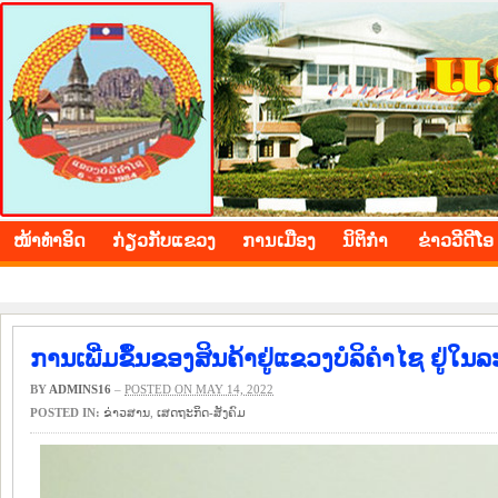
BOLIKHAMXAY PROVINCE
ໜ້າ​ທຳ​ອິດ
​ກ່ຽວ​ກັບ​ແຂວງ
​ການ​ເມືອງ
ນິ​ຕິ​ກຳ
ຂ່າວ​ວີ​ດີ​ໂອ
ການເພີ່ມຂຶ້ນຂອງສິນຄ້າຢູ່ແຂວງບໍລິຄຳໄຊ ຢູ່ໃນ
BY
ADMINS16
–
POSTED ON MAY 14, 2022
POSTED IN:
​ຂ່າວ​ສານ
,
​ເສດ​ຖະ​ກິດ-ສັງ​ຄົມ