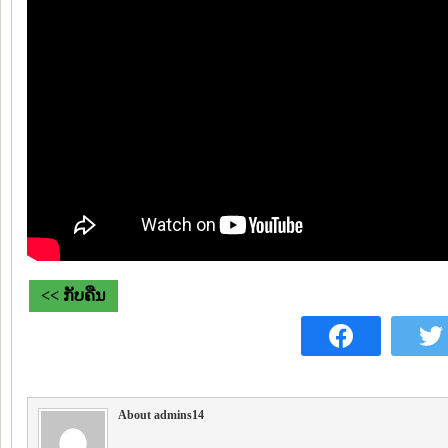
<< ກັບຄືນ
About admins14