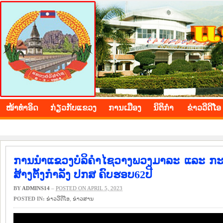
BOLIKHAMXAY PROVINCE
ໜ້າ​ທຳ​ອິດ
​ກ່ຽວ​ກັບ​ແຂວງ
​ການ​ເມືອງ
ນິ​ຕິ​ກຳ
ຂ່າວ​ວີ​ດີ​ໂອ
ການນຳແຂວງບໍລິຄຳໄຊວາງພວງມາລະ ແລະ ກະຕ່າ
ສ້າງຕັ້ງກຳລັງ ປກສ ຄົບຮອບ62ປີ
BY
ADMINS14
–
POSTED ON APRIL 5, 2023
POSTED IN:
ຂ່າວ​ວີ​ດີ​ໂອ
,
​ຂ່າວ​ສານ